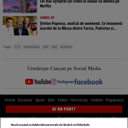
Cel mai așteptat joc video al anului va debuta pe
Netflix
GANDUL.RO
Ștefan Popescu, analiză de weekend. Ce înseamnă
acordul de la Mecca dintre Turcia, Pakistan şi...
Tags:
112
constanta
furt
hot
victima
Urmărește Cancan pe Social Media
Home
Exclusiv
Sport
Știri
Video
Horoscop
Vedete
Paparazzi
AI UN PONT?
Scrie-ne pe Whatsapp
, sună la 0741226226 sau trimite mail la
pont@cancan.ro
Nouă ne pasă ca datele tale personale să rămână confidențiale