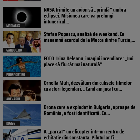
NASA trimite un avion să „prindă” umbra
eclipsei. Misiunea care va prelungi
întunericul...
MEDIAFAX
Ștefan Popescu, analiză de weekend. Ce
înseamnă acordul de la Mecca dintre Turcia,...
GANDUL.RO
FOTO. Irina Deleanu, imagini incendiare: „Îmi
place să fiu cât mai naturală”
PROSPORT.RO
Ornella Muti, dezvăluiri din culisele filmelor
cu actori legendari. „Când am jucat cu...
ADEVARUL
Drona care a explodat în Bulgaria, aproape de
România, a fost identificată. Ce...
DIGI24
A „parcat” un elicopter într-un centru de
echitație din Constanța. Pilotul ar fi...