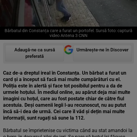
Bărbatul din Constanța care a furat un portofel. Sursă foto: captură
video Antena 3 CNN
Adaugă-ne ca sursă
Urmărește-ne în Discover
preferată
Caz de-a dreptul ireal în Constanța. Un bărbat a furat un
card și a început să facă mai multe cumpărături cu el.
Poliția este în alertă și face tot posibilul pentru a da de
urmele hoțului. În mediul online, au apărut deja mai multe
imagini cu hoțul, care au fost postate chiar de către fiul
acestuia. Deși oamenii legii l-au recunoscut, nu au putut
încă să-i dea de urmă. Cei care îl văd și dețin mai multe
informații, sunt rugați să sune la 112.
Bărbatul se împrietenise cu victima când au stat amandoi la
o bere, în decursul zilei de ieri. Se pare că hoțul își făcuse