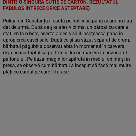
DINTR-O SINGURĂ CUTIE DE CARTON. REZULTATUL
FABULOS ÎNTRECE ORICE AȘTEPTARE
)
Poliția din Constanța îl caută pe hoț, însă până acum nu i-au
dat de urmă. După ce și-a ales victima, un bărbat cu care a
stat ieri la o bere, acesta a decis să îl însoțească până în
apropierea casei sale. După ce și-au văzut separat de drum,
bărbatul păgubit a observat abia în momentul în care era
deja acasă faptul că portofelul lui nu mai era în buzunarul
paltonului. Pe baza imaginilor apărute în mediul online și în
presă, se observă cum bărbatul a început să facă mai multe
plăți cu cardul pe care îl furase.