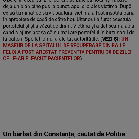
deja un plan bine pus la punct, apoi și-a ales victima. După
ce au terminat de servit băutura, victima a fost însoțită până
în apropiere de casă de către hoț. Ulterior, i-a furat acestuia
portofelul și și-a văzut de drum. Victima și-a dat seama abia
când a ajuns acasă că nu mai are portofelul în buzunarul de
la palton. Speriat, omul a alertat autoritățile.
(VEZI ȘI:
UN
MASEUR DE LA SPITALUL DE RECUPERARE DIN BĂILE
FELIX A FOST ARESTAT PREVENTIV PENTRU 30 DE ZILE!
CE LE-AR FI FĂCUT PACIENTELOR
)
Un bărbat din Constanța, căutat de Poliție