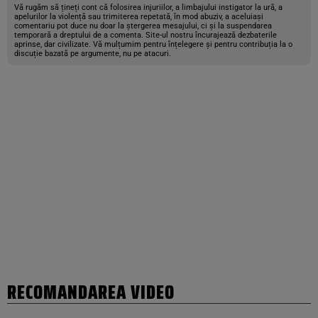
Vă rugăm să țineți cont că folosirea injuriilor, a limbajului instigator la ură, a
apelurilor la violență sau trimiterea repetată, în mod abuziv, a aceluiași
comentariu pot duce nu doar la ștergerea mesajului, ci și la suspendarea
temporară a dreptului de a comenta. Site-ul nostru încurajează dezbaterile
aprinse, dar civilizate. Vă mulțumim pentru înțelegere și pentru contribuția la o
discuție bazată pe argumente, nu pe atacuri.
RECOMANDAREA VIDEO