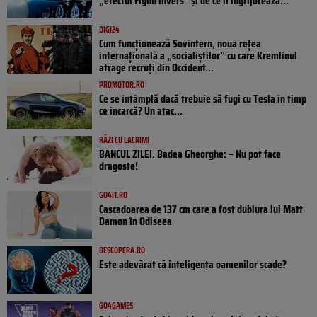
„efectul Flynn invers” și de ce îi îngrijorează...
DIGI24
Cum funcționează Sovintern, noua rețea
internațională a „socialiștilor” cu care Kremlinul
atrage recruți din Occident...
PROMOTOR.RO
Ce se întâmplă dacă trebuie să fugi cu Tesla în timp
ce încarcă? Un atac...
RÂZI CU LACRIMI
BANCUL ZILEI. Badea Gheorghe: – Nu pot face
dragoste!
GO4IT.RO
Cascadoarea de 137 cm care a fost dublura lui Matt
Damon în Odiseea
DESCOPERA.RO
Este adevărat că inteligența oamenilor scade?
GO4GAMES