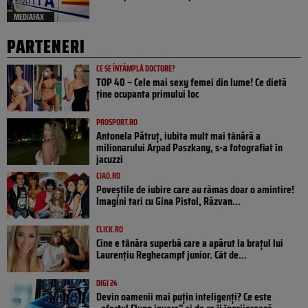
MEDIAFAX
PARTENERI
CE SE ÎNTÂMPLĂ DOCTORE?
TOP 40 – Cele mai sexy femei din lume! Ce dietă
ține ocupanta primului loc
PROSPORT.RO
Antonela Pătruț, iubita mult mai tânără a
milionarului Arpad Paszkany, s-a fotografiat în
jacuzzi
CIAO.RO
Poveştile de iubire care au rămas doar o amintire!
Imagini tari cu Gina Pistol, Răzvan...
CLICK.RO
Cine e tânăra superbă care a apărut la brațul lui
Laurențiu Reghecampf junior. Cât de...
DIGI 24
Devin oamenii mai puțin inteligenți? Ce este