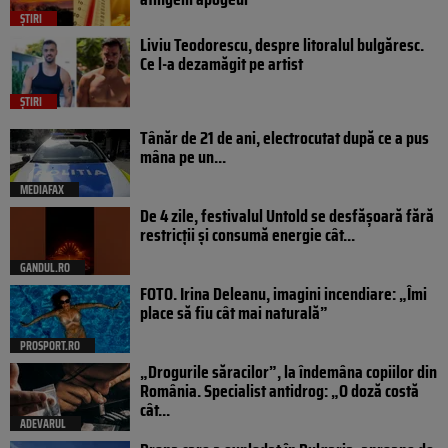
ȘTIRI
Liviu Teodorescu, despre litoralul bulgăresc.
Ce l-a dezamăgit pe artist
ȘTIRI
Tânăr de 21 de ani, electrocutat după ce a pus
mâna pe un...
MEDIAFAX
De 4 zile, festivalul Untold se desfășoară fără
restricții și consumă energie cât...
GANDUL.RO
FOTO. Irina Deleanu, imagini incendiare: „Îmi
place să fiu cât mai naturală”
PROSPORT.RO
„Drogurile săracilor”, la îndemâna copiilor din
România. Specialist antidrog: „O doză costă
cât...
ADEVARUL