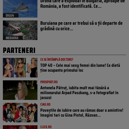
Drona care a explodat în Bulgaria, aproape de
România, a fost identificată. Ce...
DIGI24
Buruiana pe care ar trebui să o ții departe de
grădină cu orice...
MEDIAFAX
PARTENERI
CE SE ÎNTÂMPLĂ DOCTORE?
TOP 40 – Cele mai sexy femei din lume! Ce dietă
ține ocupanta primului loc
PROSPORT.RO
Antonela Pătruț, iubita mult mai tânără a
milionarului Arpad Paszkany, s-a fotografiat în
jacuzzi
CIAO.RO
Poveştile de iubire care au rămas doar o amintire!
Imagini tari cu Gina Pistol, Răzvan...
CLICK.RO