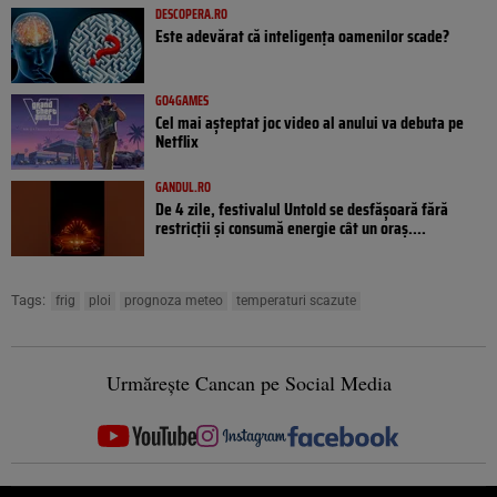
DESCOPERA.RO
Este adevărat că inteligența oamenilor scade?
GO4GAMES
Cel mai așteptat joc video al anului va debuta pe
Netflix
GANDUL.RO
De 4 zile, festivalul Untold se desfășoară fără
restricții și consumă energie cât un oraș....
Tags:
frig
ploi
prognoza meteo
temperaturi scazute
Urmărește Cancan pe Social Media