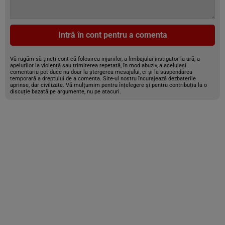
Intră în cont pentru a comenta
Vă rugăm să țineți cont că folosirea injuriilor, a limbajului instigator la ură, a
apelurilor la violență sau trimiterea repetată, în mod abuziv, a aceluiași
comentariu pot duce nu doar la ștergerea mesajului, ci și la suspendarea
temporară a dreptului de a comenta. Site-ul nostru încurajează dezbaterile
aprinse, dar civilizate. Vă mulțumim pentru înțelegere și pentru contribuția la o
discuție bazată pe argumente, nu pe atacuri.