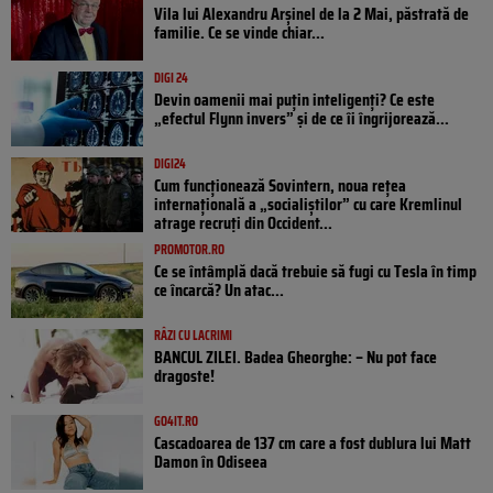
Vila lui Alexandru Arșinel de la 2 Mai, păstrată de
familie. Ce se vinde chiar...
DIGI 24
Devin oamenii mai puțin inteligenți? Ce este
„efectul Flynn invers” și de ce îi îngrijorează...
DIGI24
Cum funcționează Sovintern, noua rețea
internațională a „socialiștilor” cu care Kremlinul
atrage recruți din Occident...
PROMOTOR.RO
Ce se întâmplă dacă trebuie să fugi cu Tesla în timp
ce încarcă? Un atac...
RÂZI CU LACRIMI
BANCUL ZILEI. Badea Gheorghe: – Nu pot face
dragoste!
GO4IT.RO
Cascadoarea de 137 cm care a fost dublura lui Matt
Damon în Odiseea