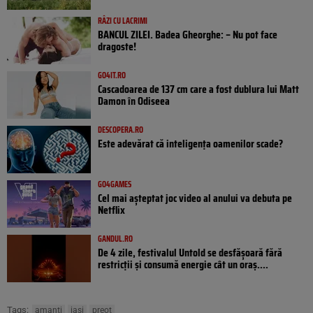
RÂZI CU LACRIMI
BANCUL ZILEI. Badea Gheorghe: – Nu pot face
dragoste!
GO4IT.RO
Cascadoarea de 137 cm care a fost dublura lui Matt
Damon în Odiseea
DESCOPERA.RO
Este adevărat că inteligența oamenilor scade?
GO4GAMES
Cel mai așteptat joc video al anului va debuta pe
Netflix
GANDUL.RO
De 4 zile, festivalul Untold se desfășoară fără
restricții și consumă energie cât un oraș....
Tags:
amanti
iasi
preot