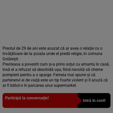
Preotul de 29 de ani este acuzat că ar avea o relaţie cu o
învăţătoare de la şcoala unde el predă religie, în comuna
Golăieşti.
Preoteasa a povestit cum şi-a prins soţul cu amanta în casă,
însă el a refuzat să deschidă uşa, fiind nevoită să cheme
pompierii pentru a o sparge. Femeia mai spune şi că
partenerul ei de viaţă este un tip foarte violent şi îl acuză că
ar fi bătut-o în parcarea unui supermarket.
Participă la conversație!
Intră în cont!