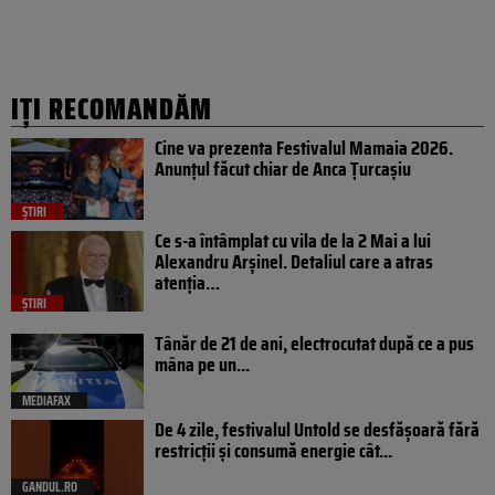
IȚI RECOMANDĂM
Cine va prezenta Festivalul Mamaia 2026.
Anunțul făcut chiar de Anca Țurcașiu
ȘTIRI
Ce s-a întâmplat cu vila de la 2 Mai a lui
Alexandru Arșinel. Detaliul care a atras
atenția…
ȘTIRI
Tânăr de 21 de ani, electrocutat după ce a pus
mâna pe un...
MEDIAFAX
De 4 zile, festivalul Untold se desfășoară fără
restricții și consumă energie cât...
GANDUL.RO