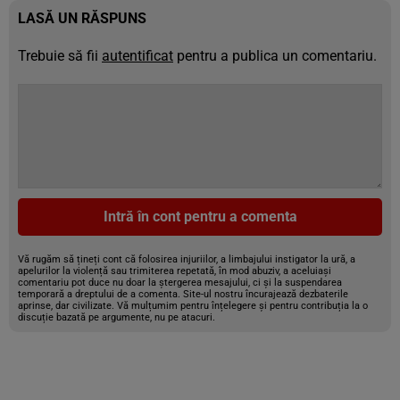
LASĂ UN RĂSPUNS
Trebuie să fii
autentificat
pentru a publica un comentariu.
Intră în cont pentru a comenta
Vă rugăm să țineți cont că folosirea injuriilor, a limbajului instigator la ură, a
apelurilor la violență sau trimiterea repetată, în mod abuziv, a aceluiași
comentariu pot duce nu doar la ștergerea mesajului, ci și la suspendarea
temporară a dreptului de a comenta. Site-ul nostru încurajează dezbaterile
aprinse, dar civilizate. Vă mulțumim pentru înțelegere și pentru contribuția la o
discuție bazată pe argumente, nu pe atacuri.