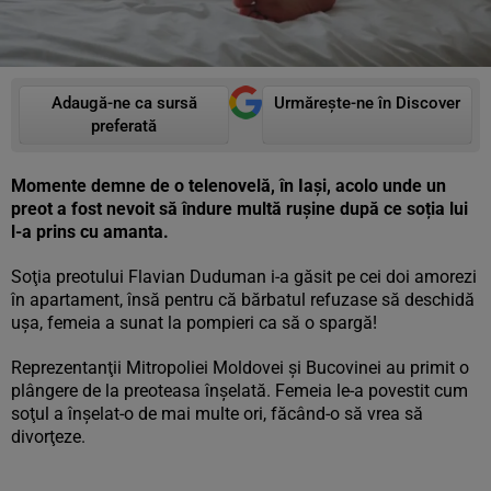
Adaugă-ne ca sursă
Urmărește-ne în Discover
preferată
Momente demne de o telenovelă, în Iași, acolo unde un
preot a fost nevoit să îndure multă rușine după ce soția lui
l-a prins cu amanta.
Soţia preotului Flavian Duduman i-a găsit pe cei doi amorezi
în apartament, însă pentru că bărbatul refuzase să deschidă
uşa, femeia a sunat la pompieri ca să o spargă!
Reprezentanţii Mitropoliei Moldovei şi Bucovinei au primit o
plângere de la preoteasa înşelată. Femeia le-a povestit cum
soţul a înşelat-o de mai multe ori, făcând-o să vrea să
divorţeze.