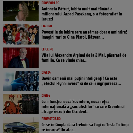
PROSPORT.RO
Antonela Pătruț, iubita mult mai tânără a
milionarului Arpad Paszkany, s-a fotografiat în
jacuzzi
CIAO.RO
Poveştile de iubire care au rămas doar o amintire!
Imagini tari cu Gina Pistol, Răzvan...
CLICK.RO
Vila lui Alexandru Arșinel de la 2 Mai, păstrată de
familie. Ce se vinde chiar...
DIGI 24
Devin oamenii mai puțin inteligenți? Ce este
„efectul Flynn invers” și de ce îi îngrijorează...
DIGI24
Cum funcționează Sovintern, noua rețea
internațională a „socialiștilor” cu care Kremlinul
atrage recruți din Occident...
PROMOTOR.RO
Ce se întâmplă dacă trebuie să fugi cu Tesla în timp
ce încarcă? Un atac...