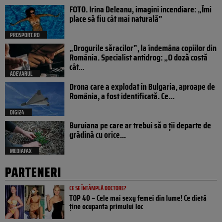
FOTO. Irina Deleanu, imagini incendiare: „Îmi
place să fiu cât mai naturală”
PROSPORT.RO
„Drogurile săracilor”, la îndemâna copiilor din
România. Specialist antidrog: „O doză costă
cât...
ADEVARUL
Drona care a explodat în Bulgaria, aproape de
România, a fost identificată. Ce...
DIGI24
Buruiana pe care ar trebui să o ții departe de
grădină cu orice...
MEDIAFAX
PARTENERI
CE SE ÎNTÂMPLĂ DOCTORE?
TOP 40 – Cele mai sexy femei din lume! Ce dietă
ține ocupanta primului loc