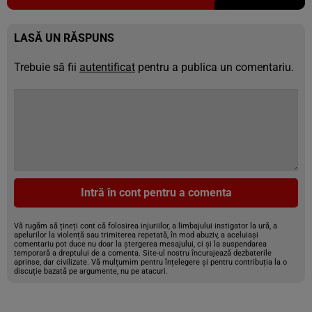
LASĂ UN RĂSPUNS
Trebuie să fii
autentificat
pentru a publica un comentariu.
Intră în cont pentru a comenta
Vă rugăm să țineți cont că folosirea injuriilor, a limbajului instigator la ură, a
apelurilor la violență sau trimiterea repetată, în mod abuziv, a aceluiași
comentariu pot duce nu doar la ștergerea mesajului, ci și la suspendarea
temporară a dreptului de a comenta. Site-ul nostru încurajează dezbaterile
aprinse, dar civilizate. Vă mulțumim pentru înțelegere și pentru contribuția la o
discuție bazată pe argumente, nu pe atacuri.