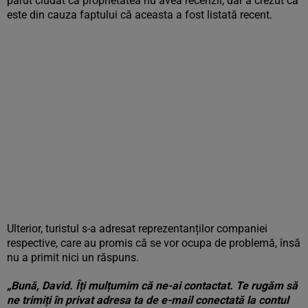
părut ciudat că proprietatea nu avea recenzii, dar a crezut că
este din cauza faptului că aceasta a fost listată recent.
Ulterior, turistul s-a adresat reprezentanților companiei
respective, care au promis că se vor ocupa de problemă, însă
nu a primit nici un răspuns.
„Bună, David. Îți mulțumim că ne-ai contactat. Te rugăm să
ne trimiți în privat adresa ta de e-mail conectată la contul