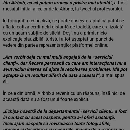
tău Airbnb, ca să putem arunca o privire mai atentă”
, a fost
mesajul inițial al celor de la Airbnb, la tweet-ul profesorului.
În fotografia respectivă, se poate observa faptul că patul se
afla la câțiva centimetri distanță de toaletă, care era izolată
cu un geam subțire de sticlă. Deși, nu a primit nicio
explicație plauzibilă, turistul a tot așteptat un punct de
vedere din partea reprezentanților platformei online.
„Am vorbit deja cu mai mulți angajați de la «serviciul
clienți», dar fiecare persoană cu care am interacționat nu a
avut niciun interes să ajute la rezolvarea problemei. Mă pot
aștepta la un rezultat diferit de data aceasta?”,
a mai spus
el.
În cele din urmă, Airbnb a revenit cu un răspuns, însă nici de
această dată nu a fost unul foarte explicit.
„Echipa noastră de la departamentul «servicii clienți» a fost
în contact cu acest oaspete, pentru a-i oferi asistență.
Încurajăm oaspeții să revizuiască toate fotografiile,
precum și descrierea și recenziile, înainte de a rezerva un