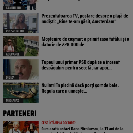
GANDUL.RO
Prezentatoarea TV, postare despre o plajă de
nudiști: „Bine te-am găsit, Amsterdam”
PROSPORT.RO
Moștenire de coșmar: a primit casa tatălui și o
datorie de 228.000 de...
ADEVARUL
Tupeul unui primar PSD după ce a încasat
despăgubiri pentru secetă, iar apoi...
DIGI24
Nu intri în piscină dacă porți șort de baie.
Regula care îi uimește...
MEDIAFAX
PARTENERI
CE SE ÎNTÂMPLĂ DOCTORE?
Cum arată astăzi Dana Nicolaescu, la 13 ani de la