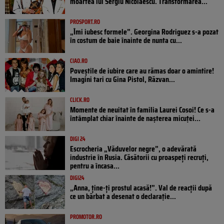
moartea lui Sergiu Nicolaescu. Transformarea...
PROSPORT.RO
„Îmi iubesc formele”. Georgina Rodriguez s-a pozat
în costum de baie înainte de nunta cu...
CIAO.RO
Poveştile de iubire care au rămas doar o amintire!
Imagini tari cu Gina Pistol, Răzvan...
CLICK.RO
Momente de neuitat în familia Laurei Cosoi! Ce s-a
întâmplat chiar înainte de nașterea micuței...
DIGI 24
Escrocheria „Văduvelor negre”, o adevărată
industrie în Rusia. Căsătorii cu proaspeți recruți,
pentru a încasa...
DIGI24
„Anna, ţine-ţi prostul acasă!”. Val de reacții după
ce un bărbat a desenat o declarație...
PROMOTOR.RO