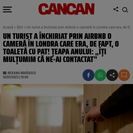
Acasă
»
Știri
»
Un turist a închiriat prin Airbnb o cameră în Londra care era, de fa
UN TURIST A ÎNCHIRIAT PRIN AIRBNB O
CAMERĂ ÎN LONDRA CARE ERA, DE FAPT, O
TOALETĂ CU PAT! ȚEAPA ANULUI: „ÎȚI
MULȚUMIM CĂ NE-AI CONTACTAT”
DE:
ROXANA MIHĂIESCU
16/07/2023 | 19:00