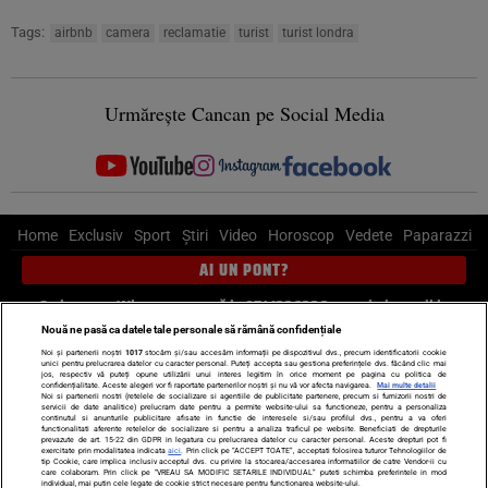
Tags:
airbnb
camera
reclamatie
turist
turist londra
Urmărește Cancan pe Social Media
Home
Exclusiv
Sport
Știri
Video
Horoscop
Vedete
Paparazzi
AI UN PONT?
Scrie-ne pe Whatsapp
, sună la 0741226226 sau trimite mail la
pont@cancan.ro
Nouă ne pasă ca datele tale personale să rămână confidențiale
Noi și partenerii noștri
1017
stocăm și/sau accesăm informații pe dispozitivul dvs., precum identificatorii cookie
unici pentru prelucrarea datelor cu caracter personal. Puteți accepta sau gestiona preferințele dvs. făcând clic mai
Știri interne
Știri externe
Politică
jos, respectiv vă puteți opune utilizării unui interes legitim în orice moment pe pagina cu politica de
confidențialitate. Aceste alegeri vor fi raportate partenerilor noștri și nu vă vor afecta navigarea.
Mai multe detalii
Noi si partenerii nostri (retelele de socializare si agentiile de publicitate partenere, precum si furnizorii nostri de
servicii de date analitice) prelucram date pentru a permite website-ului sa functioneze, pentru a personaliza
Ultimele stiri
Diete
Insula Iubirii
Dictionar de vise
LIFE STYLE
continutul si anunturile publicitare afisate in functie de interesele si/sau profilul dvs., pentru a va oferi
functionalitati aferente retelelor de socializare si pentru a analiza traficul pe website. Beneficiati de drepturile
Horoscop
prevazute de art. 15-22 din GDPR in legatura cu prelucrarea datelor cu caracter personal. Aceste drepturi pot fi
exercitate prin modalitatea indicata
aici
. Prin click pe “ACCEPT TOATE”, acceptati folosirea tuturor Tehnologiilor de
tip Cookie, care implica inclusiv acceptul dvs. cu privire la stocarea/accesarea informatiilor de catre Vendor-ii cu
Echipa editorială
Termeni si condiții
Politica de confidențialitate
care colaboram. Prin click pe “VREAU SA MODIFIC SETARILE INDIVIDUAL” puteti schimba preferintele in mod
individual, mai putin cele legate de cookie strict necesare pentru functionarea website-ului.