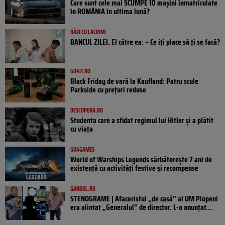
Care sunt cele mai SCUMPE 10 mașini înmatriculate
în ROMÂNIA în ultima lună?
RÂZI CU LACRIMI
BANCUL ZILEI. El către ea: – Ce îți place să ți se facă?
GO4IT.RO
Black Friday de vară la Kaufland: Patru scule
Parkside cu prețuri reduse
DESCOPERA.RO
Studenta care a sfidat regimul lui Hitler și a plătit
cu viața
GO4GAMES
World of Warships Legends sărbătorește 7 ani de
existență cu activități festive și recompense
GANDUL.RO
STENOGRAME | Afaceristul „de casă” al UM Plopeni
era alintat „Generalul” de director. L-a anunțat...