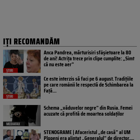
IȚI RECOMANDĂM
Anca Pandrea, mărturisiri sfâșietoare la 80
de ani! Actrița trece prin clipe cumplite: „Simt
că nu este aer”
ȘTIRI
Ce este interzis să faci pe 6 august. Tradițiile
pe care românii le respectă de Schimbarea la
Față…
ȘTIRI
Schema „văduvelor negre” din Rusia. Femei
acuzate că profită de moartea soldaților
MEDIAFAX
STENOGRAME | Afaceristul „de casă” al UM
Plopeni era alintat „Generalul” de director....