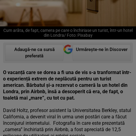
Cum arăta, de fapt, camera pe care o închiriase un turist, într-un hotel
din Londra/ Foto: Pixabay
Adaugă-ne ca sursă
Urmărește-ne în Discover
preferată
O vacanță care se dorea a fi una de vis s-a tranformat într-
o experiență extrem de neplăcută pentru un turist
american. Bărbatul și-a rezervat o cameră la un hotel din
Londra, prin Airbnb, însă a descoperit că era, de fapt, o
toaletă mai „mare”, cu tot cu pat.
David Holtz, profesor asistent la Universitatea Berkley, statul
California, a devenit viral în urma unei postări care a făcut
înconjurul internetului. Fotografia în care este prezentată
„camera” închiriată prin Airbnb, a fost apreciată de 12,5
milioane de utilizatori ai rețelei sociale.