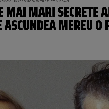
i Ceaușescu. De ce ascundea mereu o frunză sub covor
E MAI MARI SECRETE A
CE ASCUNDEA MEREU O 