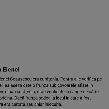
a Elenei
lenei Ceaușescu era curățenia. Pentru a le verifica pe
i, ea așeza câte o frunză sub covoarele aflate în
terminau curățenia, erau verificate la sânge de către
pricina. Dacă frunza ședea la locul în care a fost
 era certată sau chiar înlocuită.