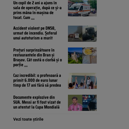
Un copil de 2 ani a ajuns în
sala de operație, după ce și-a
prins mâna în mașina de
tocat. Cum
...
Accident violent pe DN58,
urmat de incendiu. Șoferul
unui autoturism a murit
Prețuri surprinzătoare în
restaurantele din Bran și
Brașov. Cât costă o ciorbă și o
porție
...
Caz incredibil: o profesoară a
primit 6.000 de euro lunar
timp de 17 ani fără să predea
Documente explozive din
SUA. Messi ar fi fost vizat de
un atentat la Cupa Mondială
Vezi toate știrile