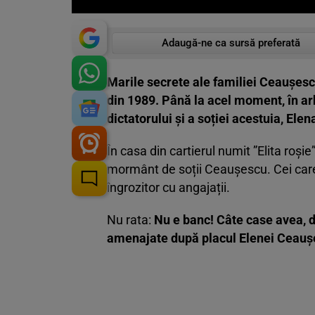
Adaugă-ne ca sursă preferată
Marile secrete ale familiei Ceaușesc
din 1989. Până la acel moment, în arh
dictatorului și a soției acestuia, Elen
În casa din cartierul numit ”Elita roși
mormânt de soții Ceaușescu. Cei care
îngrozitor cu angajații.
Nu rata:
Nu e banc! Câte case avea, d
amenajate după placul Elenei Ceau