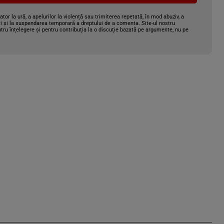
gator la ură, a apelurilor la violență sau trimiterea repetată, în mod abuziv, a
i și la suspendarea temporară a dreptului de a comenta. Site-ul nostru
tru înțelegere și pentru contribuția la o discuție bazată pe argumente, nu pe