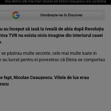
Una dintre cele mai mari obsesii ale Elenei Ceaușescu era curățenia
Urmărește-ne în Discover
u au început să iasă la iveală de abia după Revoluția
iva TVR nu exista nicio imagine din interiorul casei
a.
e” se păstrau multe secrete, cele mai multe luate în
 au lucrat pentru ei povestesc că Elena se comportau
e fapt, Nicolae Ceaușescu. Vilele de lux erau
șescu