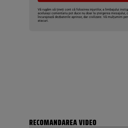
Vă rugăm să țineți cont că folosirea injuriilor, a limbajului insti
aceluiași comentariu pot duce nu doar la ștergerea mesajului, c
încurajează dezbaterile aprinse, dar civilizate. Vă mulțumim pen
atacuri.
RECOMANDAREA VIDEO