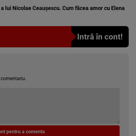
ă a lui Nicolae Ceaușescu. Cum făcea amor cu Elena
Intră în cont!
 comentariu.
cont pentru a comenta