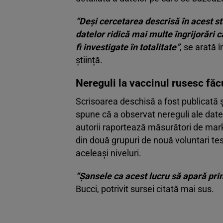
“Deși cercetarea descrisă în acest s
datelor ridică mai multe îngrijorări 
fi investigate în totalitate”
, se arată
știință.
Nereguli la vaccinul rusesc făc
Scrisoarea deschisă a fost publicată ș
spune că a observat nereguli ale datel
autorii raportează măsurători de mark
din două grupuri de nouă voluntari test
aceleași niveluri.
“Șansele ca acest lucru să apară pri
Bucci, potrivit sursei citată mai sus.