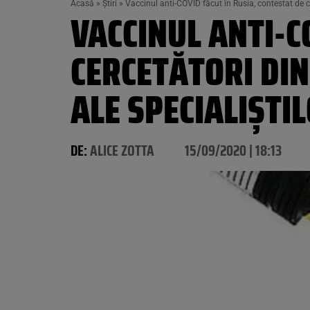
Acasă
»
Știri
»
Vaccinul anti-COVID făcut în Rusia, contestat de cer
VACCINUL ANTI-C
CERCETĂTORI DIN
ALE SPECIALIȘTI
DE:
ALICE ZOTTA
15/09/2020 | 18:13