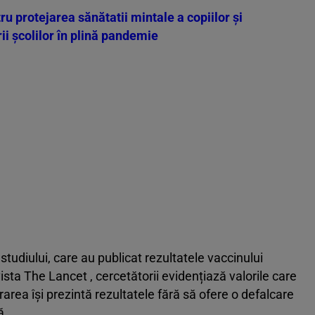
3 poze
 protejarea sănătatii mintale a copiilor şi
ii școlilor în plină pandemie
 studiului, care au publicat rezultatele vaccinului
ista The Lancet , cercetătorii evidențiază valorile care
crarea își prezintă rezultatele fără să ofere o defalcare
ă.