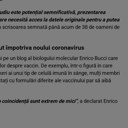
tudiu este potențial semnificativă, prezentarea
care necesită acces la datele originale pentru a putea
 în scrisoarea semnată până acum de 38 de oameni de
ut împotriva noului coronavirus
i pe un blog al biologului molecular Enrico Bucci care
or despre vaccin. De exemplu, într-o figură în care
eri ai unui tip de celulă imună în sânge, mulți membri
ați cu formulări diferite ale vaccinului par să aibă
n coincidență sunt extrem de mici”
, a declarat Enrico