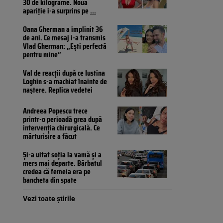
30 de kilograme. Noua
apariție i-a surprins pe
...
Oana Gherman a împlinit 36
de ani. Ce mesaj i-a transmis
Vlad Gherman: „Ești perfectă
pentru mine”
Val de reacții după ce Iustina
Loghin s-a machiat înainte de
naștere. Replica vedetei
Andreea Popescu trece
printr-o perioadă grea după
intervenția chirurgicală. Ce
mărturisire a făcut
Și-a uitat soția la vamă și a
mers mai departe. Bărbatul
credea că femeia era pe
bancheta din spate
Vezi toate știrile