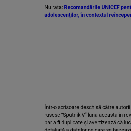
Nu rata:
Recomandările UNICEF pentru
adolescenţilor, în contextul reînceper
Într-o scrisoare deschisă către autorii
rusesc “Sputnik V” luna aceasta în rev
par a fi duplicate și avertizează că lu
detaliată a datelor pe care se bazeaz