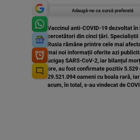
Adaugă-ne ca sursă preferată
Vaccinul anti-COVID-19 dezvoltat în 
cercetători din cinci țări. Specialiștii
Rusia rămâne printre cele mai afecta
mai noi informații oferite azi publicit
ucigaș SARS-CoV-2, iar bilanțul morți
ore, au fost confirmate pozitiv 5.529
29.521.094 oameni cu boala rară, iar
acum, în total, s-au vindecat de CO