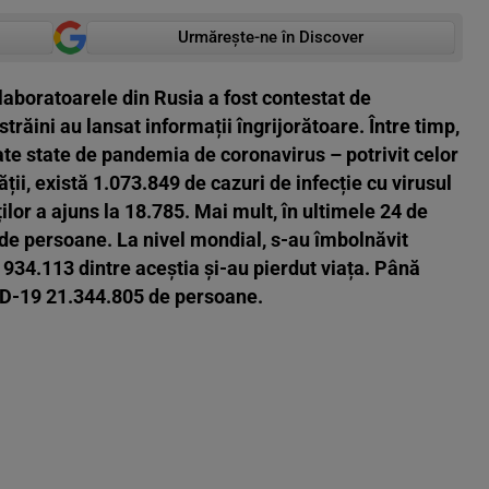
Urmărește-ne în Discover
laboratoarele din Rusia a fost contestat de
 străini au lansat informații îngrijorătoare. Între timp,
te state de pandemia de coronavirus – potrivit celor
ății, există 1.073.849 de cazuri de infecție cu virusul
lor a ajuns la 18.785. Mai mult, în ultimele 24 de
 de persoane. La nivel mondial, s-au îmbolnăvit
 934.113 dintre aceștia și-au pierdut viața. Până
VID-19 21.344.805 de persoane.