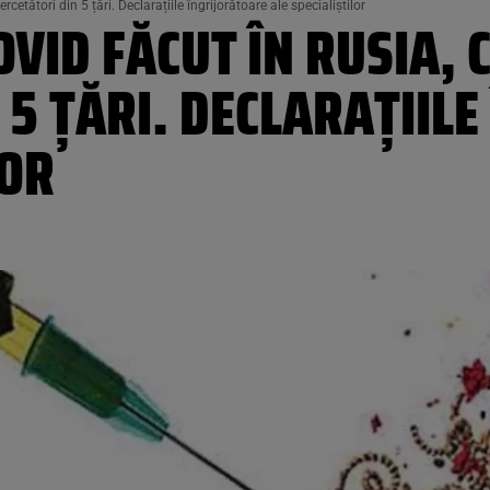
cetători din 5 țări. Declarațiile îngrijorătoare ale specialiștilor
OVID FĂCUT ÎN RUSIA, 
 5 ȚĂRI. DECLARAȚIIL
LOR