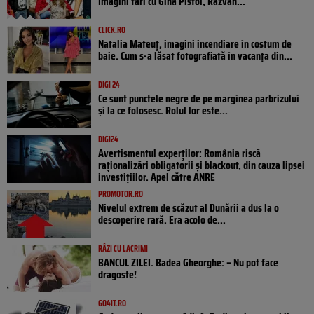
Imagini tari cu Gina Pistol, Răzvan...
CLICK.RO
Natalia Mateuț, imagini incendiare în costum de
baie. Cum s-a lăsat fotografiată în vacanța din...
DIGI 24
Ce sunt punctele negre de pe marginea parbrizului
și la ce folosesc. Rolul lor este...
DIGI24
Avertismentul experților: România riscă
raționalizări obligatorii și blackout, din cauza lipsei
investițiilor. Apel către ANRE
PROMOTOR.RO
Nivelul extrem de scăzut al Dunării a dus la o
descoperire rară. Era acolo de...
RÂZI CU LACRIMI
BANCUL ZILEI. Badea Gheorghe: – Nu pot face
dragoste!
GO4IT.RO