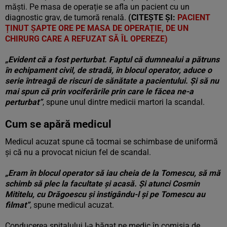
măști. Pe masa de operație se afla un pacient cu un
diagnostic grav, de tumoră renală.
(CITEȘTE ȘI:
PACIENT
ȚINUT ȘAPTE ORE PE MASA DE OPERAȚIE, DE UN
CHIRURG CARE A REFUZAT SĂ ÎL OPEREZE)
„Evident că a fost perturbat. Faptul că dumnealui a pătruns
în echipament civil, de stradă, în blocul operator, aduce o
serie întreagă de riscuri de sănătate a pacientului. Și să nu
mai spun că prin vociferările prin care le făcea ne-a
perturbat”
, spune unul dintre medicii martori la scandal.
Cum se apără medicul
Medicul acuzat spune că tocmai se schimbase de uniformă
şi că nu a provocat niciun fel de scandal.
„Eram în blocul operator să iau cheia de la Tomescu, să mă
schimb să plec la facultate şi acasă. Şi atunci Cosmin
Mititelu, cu Drăgoescu şi instigându-l şi pe Tomescu au
filmat”
, spune medicul acuzat.
Conducerea spitalului l-a băgat pe medic în comisia de