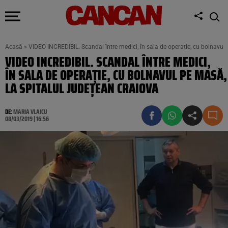
Acasă
»
VIDEO INCREDIBIL. Scandal între medici, în sala de operație, cu bolnavul
VIDEO INCREDIBIL. SCANDAL ÎNTRE MEDICI,
ÎN SALA DE OPERAȚIE, CU BOLNAVUL PE MASĂ,
LA SPITALUL JUDEȚEAN CRAIOVA
DE:
MARIA VLAICU
08/03/2019 | 16:56