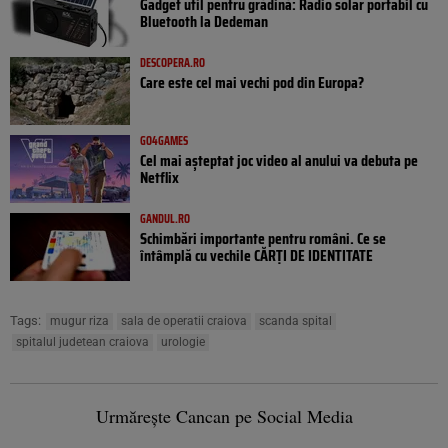
Gadget util pentru grădină: Radio solar portabil cu
Bluetooth la Dedeman
DESCOPERA.RO
Care este cel mai vechi pod din Europa?
GO4GAMES
Cel mai așteptat joc video al anului va debuta pe
Netflix
GANDUL.RO
Schimbări importante pentru români. Ce se
întâmplă cu vechile CĂRȚI DE IDENTITATE
Tags:
mugur riza
sala de operatii craiova
scanda spital
spitalul judetean craiova
urologie
Urmărește Cancan pe Social Media