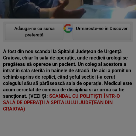
Adaugă-ne ca sursă
Urmărește-ne în Discover
preferată
A fost din nou scandal la Spitalul Județean de Urgență
Craiova, chiar în sala de operație, unde medicii urologi se
pregăteau să opereze un pacient. Un coleg al acestora a
intrat în sala sterilă în hainele de stradă. De aici a pornit un
schimb aprins de replici, când șeful secției i-a cerut
colegului său să părăsească sala de operație. Medicul este
acum cercetat de comisia de disciplină și ar urma să fie
sancționat. (VEZI ȘI:
SCANDAL CU POLIȚIȘTI ÎNTR-O
SALĂ DE OPERAȚII A SPITALULUI JUDEȚEAN DIN
CRAIOVA)