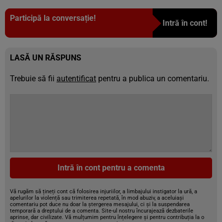
Participă la conversație!
Intră în cont!
LASĂ UN RĂSPUNS
Trebuie să fii
autentificat
pentru a publica un comentariu.
Intră în cont pentru a comenta
Vă rugăm să țineți cont că folosirea injuriilor, a limbajului instigator la ură, a
apelurilor la violență sau trimiterea repetată, în mod abuziv, a aceluiași
comentariu pot duce nu doar la ștergerea mesajului, ci și la suspendarea
temporară a dreptului de a comenta. Site-ul nostru încurajează dezbaterile
aprinse, dar civilizate. Vă mulțumim pentru înțelegere și pentru contribuția la o