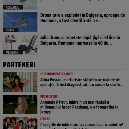
ADEVARUL
Drona care a explodat în Bulgaria, aproape de
România, a fost identificată. Ce...
DIGI24
Adio drumuri repetate după țigări ieftine în
Bulgaria. România limitează la 40 de...
MEDIAFAX
PARTENERI
CE SE ÎNTÂMPLĂ DOCTORE?
Alina Pușcău, mărturisire sfâșietoare înainte de
operație. A fost diagnosticată cu cancer la sân în...
PROSPORT.RO
Antonela Pătruț, iubita mult mai tânără a
milionarului Arpad Paszkany, s-a fotografiat în
jacuzzi
CIAO.RO
Poveştile de iubire care au rămas doar o amintire!