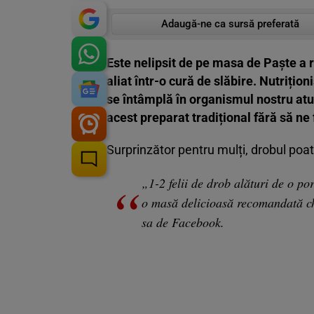
Adaugă-ne ca sursă preferată
Este nelipsit de pe masa de Paște a r
aliat într-o cură de slăbire. Nutrițion
se întâmplă în organismul nostru a
acest preparat tradițional fără să ne 
Surprinzător pentru mulți, drobul poate
„1-2 felii de drob alături de o po
o masă delicioasă recomandată chi
sa de
Facebook.