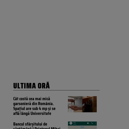
ULTIMA ORĂ
Cât costă cea mai mică
garsonieră din România.
Spațiul are sub 4 mp și se
află lângă Universitate
Bancul sfârșitului de
săptămână | Prietenul Mihai