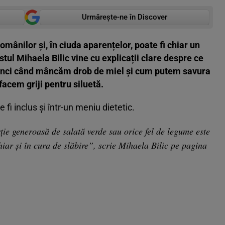
Urmărește-ne în Discover
omânilor și, în ciuda aparențelor, poate fi chiar un
istul Mihaela Bilic vine cu explicații clare despre ce
tunci când mâncăm drob de miel și cum putem savura
facem griji pentru siluetă.
 fi inclus și într-un meniu dietetic.
rţie generoasă de salată verde sau orice fel de legume este
ar şi în cura de slăbire”, scrie Mihaela Bilic pe pagina