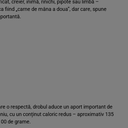
at, creier, inimă, rinichi, pipote sau limbă –
ca fiind „carne de mâna a doua”, dar care, spune
mportantă.
care o respectă, drobul aduce un aport important de
eleniu, cu un conținut caloric redus – aproximativ 135
 100 de grame.