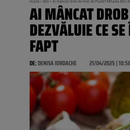
Acasă
»
Știri
»
Ai mâncat drob de miel, de Paște? Mihaela Bilic d
AI MÂNCAT DROB 
DEZVĂLUIE CE SE
FAPT
DE:
DENISA IORDACHE
21/04/2025 | 10:5