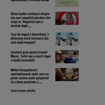
Alina Laufer vorbește despre
cea mai cumplită pierdere din
viața ei. Regretul care o
macină după
...
Test de logică | Identificați 3
diferențe între fermierii din
cele două imagini!
Lovitură grea pentru Lionel
Messi. Tatăl său a murit după
o boală incurabilă
Mihai Voropchievici
nominalizează zodia care va
primi vestea mult așteptată
în a doua jumătate a
...
Vezi toate știrile