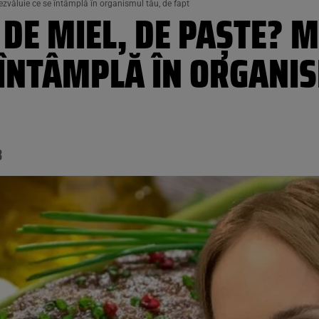
ezvăluie ce se întâmplă în organismul tău, de fapt
DE MIEL, DE PAȘTE? M
 ÎNTÂMPLĂ ÎN ORGANI
8