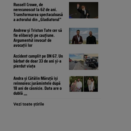
Russell Crowe, de
nerecunoscut la 62 de ani.
Transformarea spectaculoasă
a actorului din „Gladiatorul”
Andrew și Tristan Tate cer să
fie eliberați pe cauțiune.
Argumentul invocat de
avocații lor
Accident cumplit pe DN 67. Un
bărbat de doar 33 de ani și-a
pierdut viața
Andra și Cătălin Măruță își
reînnoiesc jurămintele după
18 ani de căsnicie. Data are o
dublă
...
Vezi toate știrile