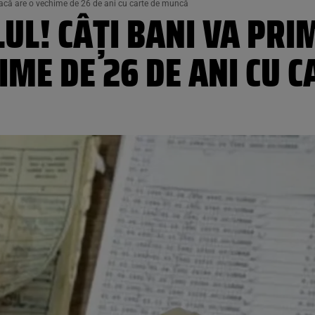
dacă are o vechime de 26 de ani cu carte de muncă
UL! CÂȚI BANI VA PRI
IME DE 26 DE ANI CU 