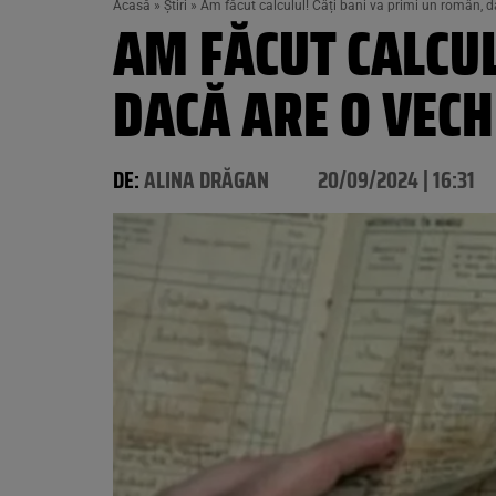
Acasă
»
Știri
»
Am făcut calculul! Câți bani va primi un român, 
AM FĂCUT CALCUL
DACĂ ARE O VECH
DE:
ALINA DRĂGAN
20/09/2024 | 16:31