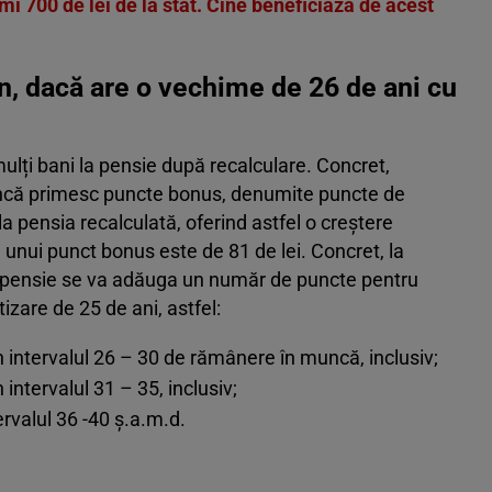
mi 700 de lei de la stat. Cine beneficiază de acest
n, dacă are o vechime de 26 de ani cu
lți bani la pensie după recalculare. Concret,
uncă primesc puncte bonus, denumite puncte de
a pensia recalculată, oferind astfel o creștere
nui punct bonus este de 81 de lei. Concret, la
e pensie se va adăuga un număr de puncte pentru
tizare de 25 de ani, astfel:
n intervalul 26 – 30 de rămânere în muncă, inclusiv;
 intervalul 31 – 35, inclusiv;
ervalul 36 -40 ş.a.m.d.