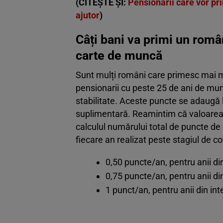
(CITEȘTE ȘI:
Pensionarii care vor pri
ajutor
)
Câți bani va primi un româ
carte de muncă
Sunt mulți români care primesc mai mu
pensionarii cu peste 25 de ani de m
stabilitate. Aceste puncte se adaugă l
suplimentară. Reamintim că valoarea u
calculul numărului total de puncte d
fiecare an realizat peste stagiul de co
0,50 puncte/an, pentru anii di
0,75 puncte/an, pentru anii din
1 punct/an, pentru anii din int