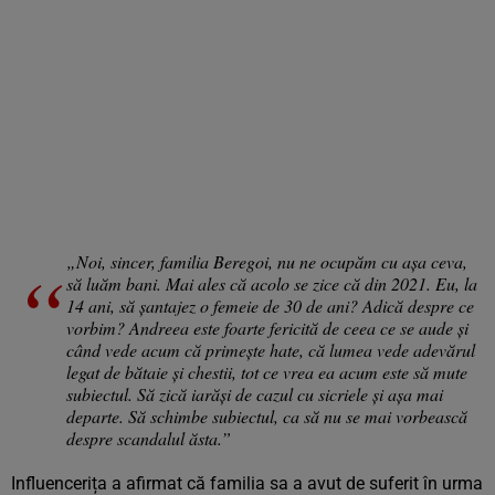
„Noi, sincer, familia Beregoi, nu ne ocupăm cu așa ceva,
să luăm bani. Mai ales că acolo se zice că din 2021. Eu, la
14 ani, să șantajez o femeie de 30 de ani? Adică despre ce
vorbim? Andreea este foarte fericită de ceea ce se aude și
când vede acum că primește hate, că lumea vede adevărul
legat de bătaie și chestii, tot ce vrea ea acum este să mute
subiectul. Să zică iarăși de cazul cu sicriele și așa mai
departe. Să schimbe subiectul, ca să nu se mai vorbească
despre scandalul ăsta.”
Influencerița a afirmat că familia sa a avut de suferit în urma