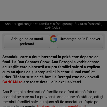
Ana Beregoi susține că familia ei a fost șantajată. Sursa foto: colaj
CANCAN.ro
Adaugă-ne ca sursă
Urmărește-ne în Discover
preferată
Scandalul care a ținut internetul în priză este departe de
final. La Dan Capatos Show, Ana Beregoi a vorbit despre
acuzațiile care planează asupra familiei sale și a explicat
cum au ajuns ea și apropiații ei în centrul unui conflict
uriaș. Tânăra susține că familia Beregoi este nevinovată.
CANCAN.ro
are toate detaliile în exclusivitate!
Ana Beregoi a declarat că familia sa a fost atrasă într-un
scandal pe care nu l-a provocat. Ana spune că atât ea, cât și
membrii familiei sale, au ajuns să fie asociați cu fapte pe
care nu le-au comis.
Vezi emisiunea integrală aici
!