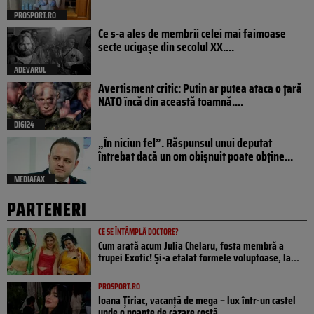
PROSPORT.RO
Ce s-a ales de membrii celei mai faimoase
secte ucigașe din secolul XX....
ADEVARUL
Avertisment critic: Putin ar putea ataca o țară
NATO încă din această toamnă....
DIGI24
„În niciun fel”. Răspunsul unui deputat
întrebat dacă un om obișnuit poate obține...
MEDIAFAX
PARTENERI
CE SE ÎNTÂMPLĂ DOCTORE?
Cum arată acum Julia Chelaru, fosta membră a
trupei Exotic! Și-a etalat formele voluptoase, la...
PROSPORT.RO
Ioana Țiriac, vacanță de mega – lux într-un castel
unde o noapte de cazare costă...