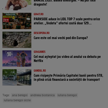
BANCUL ZILEI. Badea Gheorghe: – Nu pot face
dragoste!
GO4IT.RO
PARKSIDE aduce în LIDL TOP 7 scule pentru orice
atelier. „Vedeta” ofertei costă doar 129...
DESCOPERA.RO
Care este cel mai vechi pod din Europa?
GO4GAMES
Cel mai așteptat joc video al anului va debuta pe
Netflix
GANDUL.RO
Cum risipește Primăria Capitalei banii pentru STB,
în plină criză financiară a societății de transport
Tags:
ana beregoi
andreea bostanica
iuliana beregoi
iuliana beregoi sicrie