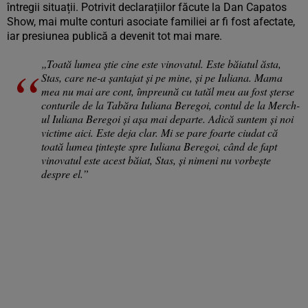
întregii situații. Potrivit declarațiilor făcute la Dan Capatos
Show, mai multe conturi asociate familiei ar fi fost afectate,
iar presiunea publică a devenit tot mai mare.
„Toată lumea știe cine este vinovatul. Este băiatul ăsta,
Stas, care ne-a șantajat și pe mine, și pe Iuliana. Mama
mea nu mai are cont, împreună cu tatăl meu au fost șterse
conturile de la Tabăra Iuliana Beregoi, contul de la Merch-
ul Iuliana Beregoi și așa mai departe. Adică suntem și noi
victime aici. Este deja clar. Mi se pare foarte ciudat că
toată lumea țintește spre Iuliana Beregoi, când de fapt
vinovatul este acest băiat, Stas, și nimeni nu vorbește
despre el.”