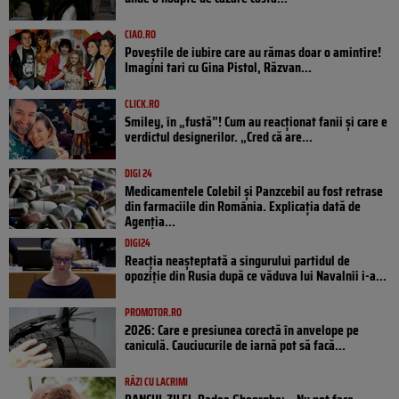
CIAO.RO
Poveştile de iubire care au rămas doar o amintire!
Imagini tari cu Gina Pistol, Răzvan...
CLICK.RO
Smiley, în „fustă”! Cum au reacționat fanii și care e
verdictul designerilor. „Cred că are...
DIGI 24
Medicamentele Colebil și Panzcebil au fost retrase
din farmaciile din România. Explicația dată de
Agenția...
DIGI24
Reacția neașteptată a singurului partidul de
opoziţie din Rusia după ce văduva lui Navalnîi i-a...
PROMOTOR.RO
2026: Care e presiunea corectă în anvelope pe
caniculă. Cauciucurile de iarnă pot să facă...
RÂZI CU LACRIMI