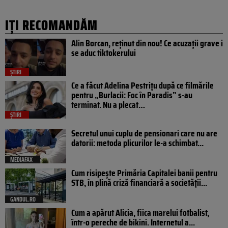
IȚI RECOMANDĂM
Alin Borcan, reținut din nou! Ce acuzații grave i
se aduc tiktokerului
ȘTIRI
Ce a făcut Adelina Pestrițu după ce filmările
pentru „Burlacii: Foc în Paradis” s-au
terminat. Nu a plecat…
ȘTIRI
Secretul unui cuplu de pensionari care nu are
datorii: metoda plicurilor le-a schimbat...
MEDIAFAX
Cum risipește Primăria Capitalei banii pentru
STB, în plină criză financiară a societății...
GANDUL.RO
Cum a apărut Alicia, fiica marelui fotbalist,
într-o pereche de bikini. Internetul a...