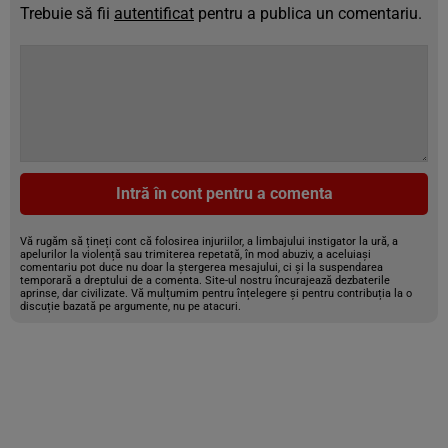
Trebuie să fii
autentificat
pentru a publica un comentariu.
Intră în cont pentru a comenta
Vă rugăm să țineți cont că folosirea injuriilor, a limbajului instigator la ură, a
apelurilor la violență sau trimiterea repetată, în mod abuziv, a aceluiași
comentariu pot duce nu doar la ștergerea mesajului, ci și la suspendarea
temporară a dreptului de a comenta. Site-ul nostru încurajează dezbaterile
aprinse, dar civilizate. Vă mulțumim pentru înțelegere și pentru contribuția la o
discuție bazată pe argumente, nu pe atacuri.