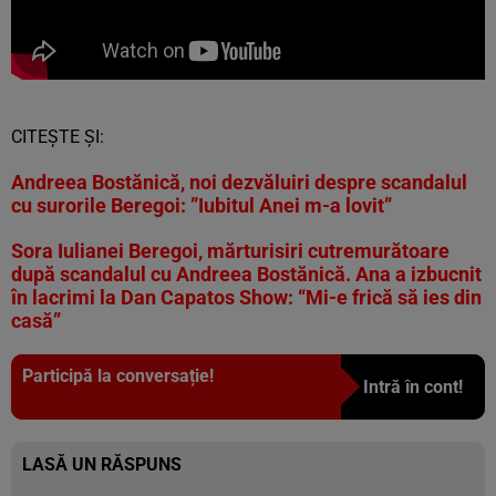
CITEȘTE ȘI:
Andreea Bostănică, noi dezvăluiri despre scandalul
cu surorile Beregoi: ”Iubitul Anei m-a lovit”
Sora Iulianei Beregoi, mărturisiri cutremurătoare
după scandalul cu Andreea Bostănică. Ana a izbucnit
în lacrimi la Dan Capatos Show: “Mi-e frică să ies din
casă”
Participă la conversație!
Intră în cont!
LASĂ UN RĂSPUNS