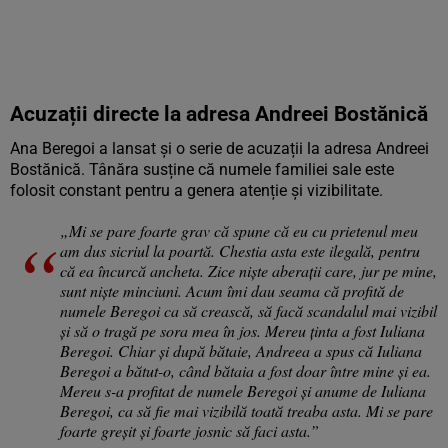
Acuzații directe la adresa Andreei Bostănică
Ana Beregoi a lansat și o serie de acuzații la adresa Andreei
Bostănică. Tânăra susține că numele familiei sale este
folosit constant pentru a genera atenție și vizibilitate.
„Mi se pare foarte grav că spune că eu cu prietenul meu
am dus sicriul la poartă. Chestia asta este ilegală, pentru
că ea încurcă ancheta. Zice niște aberații care, jur pe mine,
sunt niște minciuni. Acum îmi dau seama că profită de
numele Beregoi ca să crească, să facă scandalul mai vizibil
și să o tragă pe sora mea în jos. Mereu ținta a fost Iuliana
Beregoi. Chiar și după bătaie, Andreea a spus că Iuliana
Beregoi a bătut-o, când bătaia a fost doar între mine și ea.
Mereu s-a profitat de numele Beregoi și anume de Iuliana
Beregoi, ca să fie mai vizibilă toată treaba asta. Mi se pare
foarte greșit și foarte josnic să faci asta.”