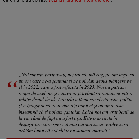
„Noi suntem nevinovați, pentru că, mă rog, ne-am legat cu
un om care ne-a șantajat și pe noi. Am depus plângere pe
el în 2022, care a fost refuzată în 2023. Noi nu puteam
scăpa de acel om și cumva ar fi trebuit să rămânem într-o
relație destul de ok. Daniela a făcut concluzia asta, poliția
și-a imaginat că totul vine din banii ei și automat asta
înseamnă că și noi am șantajat. Adică noi am vrut banii de
la ea, când de fapt nu a fost așa. Este o anchetă în
desfășurare care sper cât mai curând să se rezolve și să
arătăm lumii că noi chiar nu suntem vinovați.”