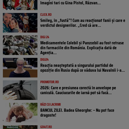
Imagini tari cu Gina Pistol, Răzvan...
CLICK.RO
Smiley, în „fustă”! Cum au reacționat fanii și care e
verdictul designerilor. „Cred că are...
DIGI 24
Medicamentele Colebil și Panzcebil au fost retrase
din farmaciile din România. Explicația dată de
Agenția...
DIGI24
Reacția neașteptată a singurului partidul de
opoziţie din Rusia după ce văduva lui Navalnîi i-a...
PROMOTOR.RO
2026: Care e presiunea corectă în anvelope pe
caniculă. Cauciucurile de iarnă pot să facă...
RÂZI CU LACRIMI
BANCUL ZILEI. Badea Gheorghe: – Nu pot face
dragoste!
GO4IT.RO