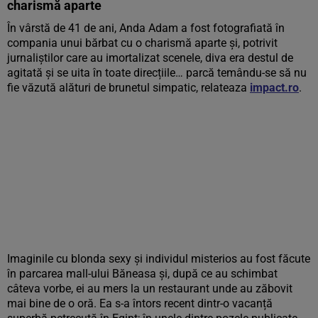
charismă aparte
În vârstă de 41 de ani, Anda Adam a fost fotografiată în
compania unui bărbat cu o charismă aparte și, potrivit
jurnaliștilor care au imortalizat scenele, diva era destul de
agitată și se uita în toate direcțiile… parcă temându-se să nu
fie văzută alături de brunetul simpatic, relateaza
impact.ro
.
Imaginile cu blonda sexy și individul misterios au fost făcute
în parcarea mall-ului Băneasa și, după ce au schimbat
câteva vorbe, ei au mers la un restaurant unde au zăbovit
mai bine de o oră. Ea s-a întors recent dintr-o vacanță