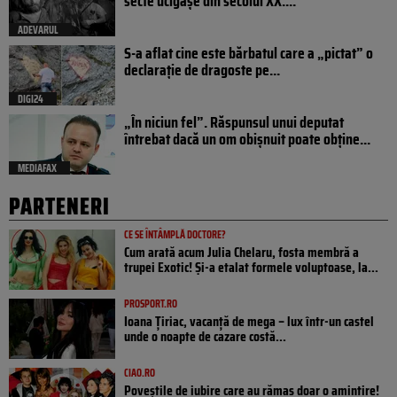
secte ucigașe din secolul XX....
ADEVARUL
S-a aflat cine este bărbatul care a „pictat” o
declarație de dragoste pe...
DIGI24
„În niciun fel”. Răspunsul unui deputat
întrebat dacă un om obișnuit poate obține...
MEDIAFAX
PARTENERI
CE SE ÎNTÂMPLĂ DOCTORE?
Cum arată acum Julia Chelaru, fosta membră a
trupei Exotic! Și-a etalat formele voluptoase, la...
PROSPORT.RO
Ioana Țiriac, vacanță de mega – lux într-un castel
unde o noapte de cazare costă...
CIAO.RO
Poveştile de iubire care au rămas doar o amintire!