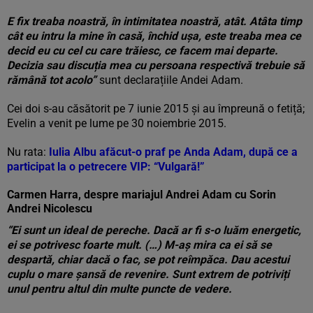
E fix treaba noastră, în intimitatea noastră, atât. Atâta timp
cât eu intru la mine în casă, închid ușa, este treaba mea ce
decid eu cu cel cu care trăiesc, ce facem mai departe.
Decizia sau discuția mea cu persoana respectivă trebuie să
rămână tot acolo”
sunt declarațiile Andei Adam.
Cei doi s-au căsătorit pe 7 iunie 2015 și au împreună o fetiță;
Evelin a venit pe lume pe 30 noiembrie 2015.
Nu rata:
Iulia Albu afăcut-o praf pe Anda Adam, după ce a
participat la o petrecere VIP: “Vulgară!”
Carmen Harra, despre mariajul Andrei Adam cu Sorin
Andrei Nicolescu
“Ei sunt un ideal de pereche. Dacă ar fi s-o luăm energetic,
ei se potrivesc foarte mult. (…) M-aș mira ca ei să se
despartă, chiar dacă o fac, se pot reîmpăca. Dau acestui
cuplu o mare șansă de revenire. Sunt extrem de potriviți
unul pentru altul din multe puncte de vedere.