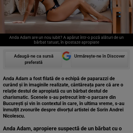
Anda Adam are un nou iubit? A apărut într-o poză alături de un
bărbat tatuat, în ipostaze apropiate
Adaugă-ne ca sursă
Urmărește-ne în Discover
preferată
Anda Adam a fost filată de o echipă de paparazzi de
curând și în imaginile realizate, cântăreața pare că are o
relație destul de apropiată cu un bărbat destul de
charismatic. Scenele s-au petrecut într-o parcare din
București și vin în contextul în care, în ultima vreme, s-au
înmulțit zvonurile despre divorțul artistei de Sorin Andrei
Nicolescu.
Anda Adam, apropiere suspectă de un bărbat cu o