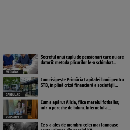
Secretul unui cuplu de pensionari care nu are
datorii: metoda plicurilor le-a schimbat...
MEDIAFAX
Cum risipește Primăria Capitalei banii pentru
STB, în plină criză financiară a societății...
GANDUL.RO
Cum a apărut Alicia, fiica marelui fotbalist,
într-o pereche de bikini. Internetul a...
PROSPORT.RO
Ce s-a ales de membrii celei mai faimoase