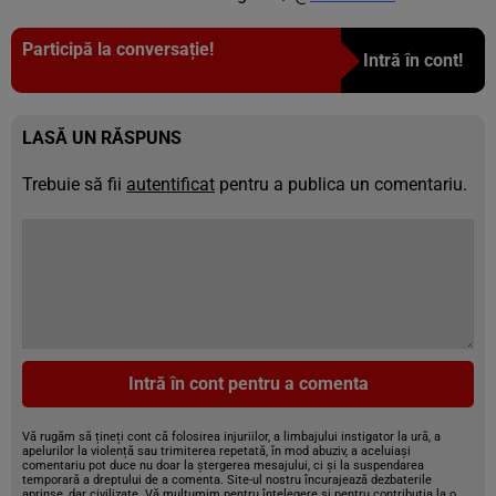
Participă la conversație!
Intră în cont!
LASĂ UN RĂSPUNS
Trebuie să fii
autentificat
pentru a publica un comentariu.
Intră în cont pentru a comenta
Vă rugăm să țineți cont că folosirea injuriilor, a limbajului instigator la ură, a
apelurilor la violență sau trimiterea repetată, în mod abuziv, a aceluiași
comentariu pot duce nu doar la ștergerea mesajului, ci și la suspendarea
temporară a dreptului de a comenta. Site-ul nostru încurajează dezbaterile
aprinse, dar civilizate. Vă mulțumim pentru înțelegere și pentru contribuția la o