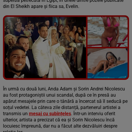
superbă petrecută în Egipt; în unele dintre pozele publicate
din El Sheikh apare și fiica sa, Evelin.
Vezi galeria foto
9 poze
În urmă cu două luni, Anda Adam și Sorin Andrei Nicolescu
au fost protagoniștii unui scandal, după ce în presă au
apărut mesajele prin care o tânără a încercat să îl seducă pe
soțul vedetei. La câteva zile distanță, partenerul artistei a
transmis un
mesaj cu subînțeles
. Într-un interviu oferit
ulterior, artista a precizat că ea și Sorin Nicolescu încă
locuiesc împreună, dar nu a făcut alte dezvăluiri despre