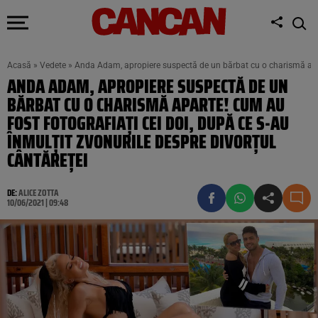
Acasă
»
Vedete
»
Anda Adam, apropiere suspectă de un bărbat cu o charismă aparte
ANDA ADAM, APROPIERE SUSPECTĂ DE UN
BĂRBAT CU O CHARISMĂ APARTE! CUM AU
FOST FOTOGRAFIAȚI CEI DOI, DUPĂ CE S-AU
ÎNMULȚIT ZVONURILE DESPRE DIVORȚUL
CÂNTĂREȚEI
DE:
ALICE ZOTTA
10/06/2021 | 09:48