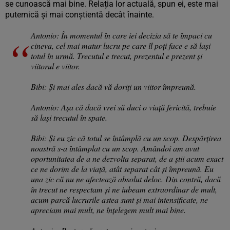
se cunoască mai bine. Relația lor actuală, spun ei, este mai
puternică și mai conștientă decât înainte.
Antonio: În momentul în care iei decizia să te împaci cu
cineva, cel mai matur lucru pe care îl poți face e să lași
totul în urmă. Trecutul e trecut, prezentul e prezent și
viitorul e viitor.
Bibi: Și mai ales dacă vă doriți un viitor împreună.
Antonio: Așa că dacă vrei să duci o viață fericită, trebuie
să lași trecutul în spate.
Bibi: Și eu zic că totul se întâmplă cu un scop. Despărțirea
noastră s-a întâmplat cu un scop. Amândoi am avut
oportunitatea de a ne dezvolta separat, de a știi acum exact
ce ne dorim de la viață, atât separat cât și împreună. Eu
una zic că nu ne afectează absolut deloc. Din contră, dacă
în trecut ne respectam și ne iubeam extraordinar de mult,
acum parcă lucrurile astea sunt și mai intensificate, ne
apreciam mai mult, ne înțelegem mult mai bine.