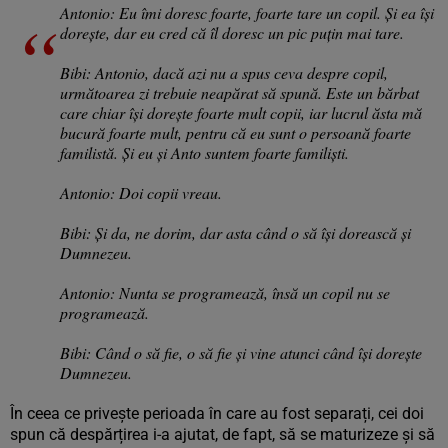
Antonio: Eu îmi doresc foarte, foarte tare un copil. Și ea își
dorește, dar eu cred că îl doresc un pic puțin mai tare.
Bibi: Antonio, dacă azi nu a spus ceva despre copil,
următoarea zi trebuie neapărat să spună. Este un bărbat
care chiar își dorește foarte mult copii, iar lucrul ăsta mă
bucură foarte mult, pentru că eu sunt o persoană foarte
familistă. Și eu și Anto suntem foarte familiști.
Antonio: Doi copii vreau.
Bibi: Și da, ne dorim, dar asta când o să își dorească și
Dumnezeu.
Antonio: Nunta se programează, însă un copil nu se
programează.
Bibi: Când o să fie, o să fie și vine atunci când își dorește
Dumnezeu.
În ceea ce privește perioada în care au fost separați, cei doi
spun că despărțirea i-a ajutat, de fapt, să se maturizeze și să