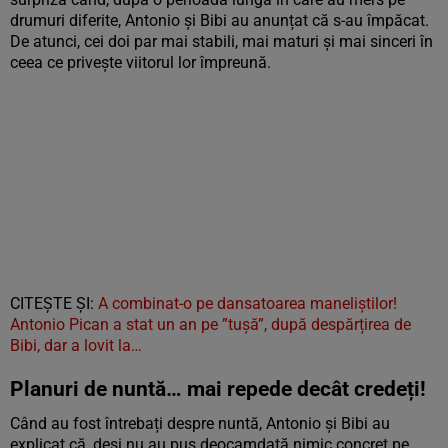
drumuri diferite, Antonio și Bibi au anunțat că s-au împăcat.
De atunci, cei doi par mai stabili, mai maturi și mai sinceri în
ceea ce privește viitorul lor împreună.
CITEȘTE ȘI:
A combinat-o pe dansatoarea maneliștilor!
Antonio Pican a stat un an pe ”tușă”, după despărțirea de
Bibi, dar a lovit la…
Planuri de nuntă… mai repede decât credeți!
Când au fost întrebați despre nuntă, Antonio și Bibi au
explicat că, deși nu au pus deocamdată nimic concret pe