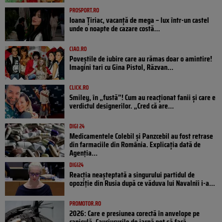
PROSPORT.RO
Ioana Țiriac, vacanță de mega – lux într-un castel
unde o noapte de cazare costă...
CIAO.RO
Poveştile de iubire care au rămas doar o amintire!
Imagini tari cu Gina Pistol, Răzvan...
CLICK.RO
Smiley, în „fustă”! Cum au reacționat fanii și care e
verdictul designerilor. „Cred că are...
DIGI 24
Medicamentele Colebil și Panzcebil au fost retrase
din farmaciile din România. Explicația dată de
Agenția...
DIGI24
Reacția neașteptată a singurului partidul de
opoziţie din Rusia după ce văduva lui Navalnîi i-a...
PROMOTOR.RO
2026: Care e presiunea corectă în anvelope pe
caniculă. Cauciucurile de iarnă pot să facă...