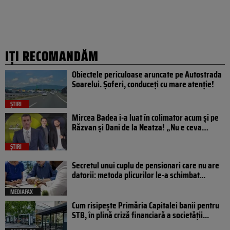
IȚI RECOMANDĂM
Obiectele periculoase aruncate pe Autostrada
Soarelui. Șoferi, conduceți cu mare atenție!
ȘTIRI
Mircea Badea i-a luat în colimator acum și pe
Răzvan și Dani de la Neatza! „Nu e ceva…
ȘTIRI
Secretul unui cuplu de pensionari care nu are
datorii: metoda plicurilor le-a schimbat...
MEDIAFAX
Cum risipește Primăria Capitalei banii pentru
STB, în plină criză financiară a societății...