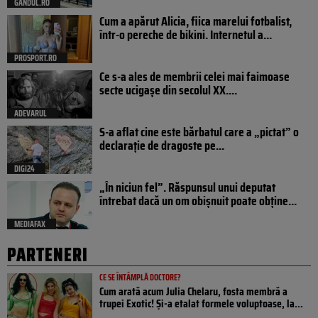
GANDUL.RO
Cum a apărut Alicia, fiica marelui fotbalist,
într-o pereche de bikini. Internetul a...
PROSPORT.RO
Ce s-a ales de membrii celei mai faimoase
secte ucigașe din secolul XX....
ADEVARUL
S-a aflat cine este bărbatul care a „pictat” o
declarație de dragoste pe...
DIGI24
„În niciun fel”. Răspunsul unui deputat
întrebat dacă un om obișnuit poate obține...
MEDIAFAX
PARTENERI
CE SE ÎNTÂMPLĂ DOCTORE?
Cum arată acum Julia Chelaru, fosta membră a
trupei Exotic! Și-a etalat formele voluptoase, la...