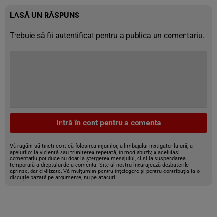
LASĂ UN RĂSPUNS
Trebuie să fii
autentificat
pentru a publica un comentariu.
Intră în cont pentru a comenta
Vă rugăm să țineți cont că folosirea injuriilor, a limbajului instigator la ură, a
apelurilor la violență sau trimiterea repetată, în mod abuziv, a aceluiași
comentariu pot duce nu doar la ștergerea mesajului, ci și la suspendarea
temporară a dreptului de a comenta. Site-ul nostru încurajează dezbaterile
aprinse, dar civilizate. Vă mulțumim pentru înțelegere și pentru contribuția la o
discuție bazată pe argumente, nu pe atacuri.