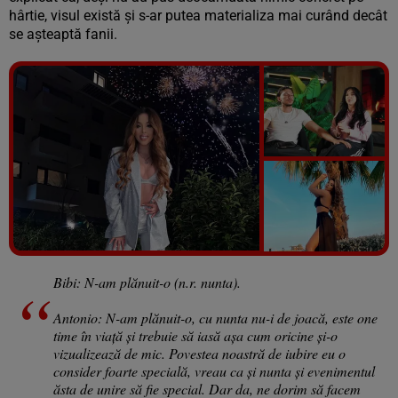
hârtie, visul există și s-ar putea materializa mai curând decât
se așteaptă fanii.
Vezi galeria foto
14 poze
Bibi: N-am plănuit-o (n.r. nunta).
Antonio: N-am plănuit-o, cu nunta nu-i de joacă, este one
time în viață și trebuie să iasă așa cum oricine și-o
vizualizează de mic. Povestea noastră de iubire eu o
consider foarte specială, vreau ca și nunta și evenimentul
ăsta de unire să fie special. Dar da, ne dorim să facem