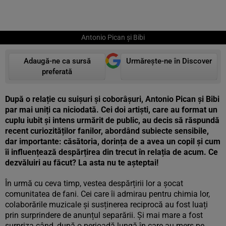
Antonio Pican și Bibi
Adaugă-ne ca sursă
Urmărește-ne în Discover
preferată
După o relație cu suișuri și coborâșuri, Antonio Pican și Bibi
par mai uniți ca niciodată. Cei doi artiști, care au format un
cuplu iubit și intens urmărit de public, au decis să răspundă
recent curiozităților fanilor, abordând subiecte sensibile,
dar importante: căsătoria, dorința de a avea un copil și cum
îi influențează despărțirea din trecut în relația de acum. Ce
dezvăluiri au făcut? La asta nu te așteptai!
În urmă cu ceva timp, vestea despărțirii lor a șocat
comunitatea de fani. Cei care îi admirau pentru chimia lor,
colaborările muzicale și susținerea reciprocă au fost luați
prin surprindere de anunțul separării. Și mai mare a fost
surpriza când, după o perioadă lungă în care au mers pe