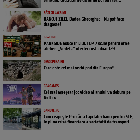
RÂZI CU LACRIMI
BANCUL ZILEI. Badea Gheorghe: – Nu pot face
dragoste!
GO4IT.RO
PARKSIDE aduce în LIDL TOP 7 scule pentru orice
atelier. „Vedeta” ofertei costă doar 129...
DESCOPERA.RO
Care este cel mai vechi pod din Europa?
GO4GAMES
Cel mai așteptat joc video al anului va debuta pe
Netflix
GANDUL.RO
Cum risipește Primăria Capitalei banii pentru STB,
în plină criză financiară a societății de transport