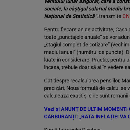
venitului lunar asigurat, care a const
sociale, la câştigul salarial mediu br
Național de Statistică”
, transmite
CN
Pentru fiecare an de activitate, Casa 
toate „punctajele anuale” se vor aduna.
„stagiul complet de cotizare” (vechime
mediul anual” (numărul de puncte). De 
luate în considerare. Practic, pentru 
încasa, trebuie doar să ai în vedere s
Cât despre recalcularea pensiilor, Mar
precizări. Noua formulă de calcul se 
calculează exact și cine sunt românii 
Vezi și
ANUNȚ DE ULTIM MOMENT! C
CARBURANȚI: „RATA INFLAȚIEI VA
Sursă foto: colaj Pixabay