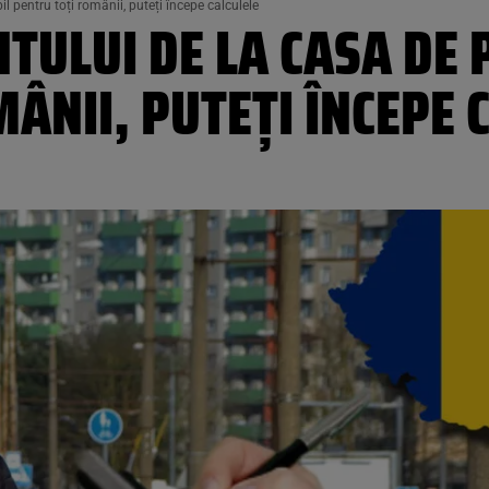
 pentru toți românii, puteți începe calculele
LUI DE LA CASA DE PE
ÂNII, PUTEȚI ÎNCEPE 