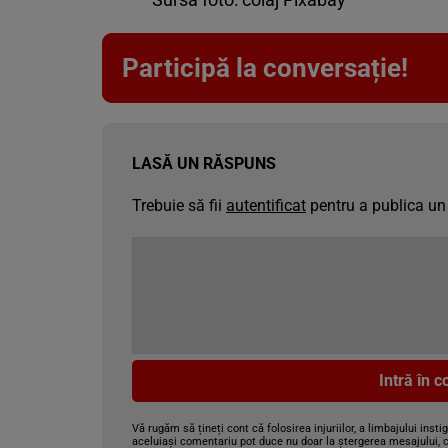
Participă la conversație!
LASĂ UN RĂSPUNS
Trebuie să fii
autentificat
pentru a publica un
Intră în 
Vă rugăm să țineți cont că folosirea injuriilor, a limbajului insti
aceluiași comentariu pot duce nu doar la ștergerea mesajului, c