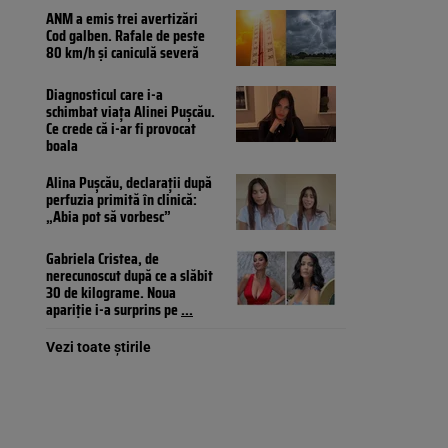
ANM a emis trei avertizări
Cod galben. Rafale de peste
80 km/h și caniculă severă
Diagnosticul care i-a
schimbat viața Alinei Pușcău.
Ce crede că i-ar fi provocat
boala
Alina Pușcău, declarații după
perfuzia primită în clinică:
„Abia pot să vorbesc”
Gabriela Cristea, de
nerecunoscut după ce a slăbit
30 de kilograme. Noua
apariție i-a surprins pe
...
Vezi toate știrile