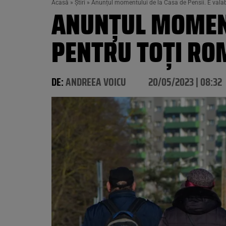
Acasă
»
Știri
»
Anunțul momentului de la Casa de Pensii. E valabil
ANUNȚUL MOMENTU
PENTRU TOȚI ROM
DE:
ANDREEA VOICU
20/05/2023 | 08:32