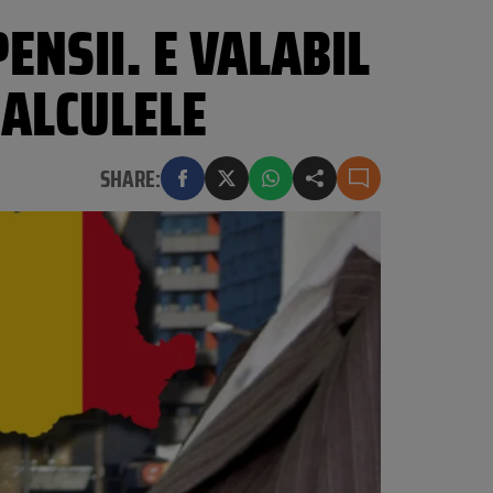
NSII. E VALABIL
CALCULELE
SHARE: