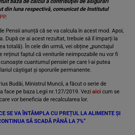
ituit baza de calcul a contribuţiei de asigurări
ut din luna respectivă, comunicat de Institutul
PP
.
de Pensii anunță că se va calcula în acest mod. Apoi,
 După ce ai acest rezultat, trebuie să îl împarți la
a totală). În cele din urmă, vei obține „punctajul
reținut faptul că veniturile neimpozabile nu vor fi
a cunoaște cuantumul pensiei pe care l-ai putea
alariul câștigat și sporurile permanente.
ius Budăi, Ministrul Muncii, a făcut o serie de
va face pe baza Legii nr.127/2019. Vezi
aici
cum se
care vor beneficia de recalcularea lor.
E SE VA ÎNTÂMPLA CU PREȚUL LA ALIMENTE ȘI
 CONTINUA SĂ SCADĂ PÂNĂ LA 7%”