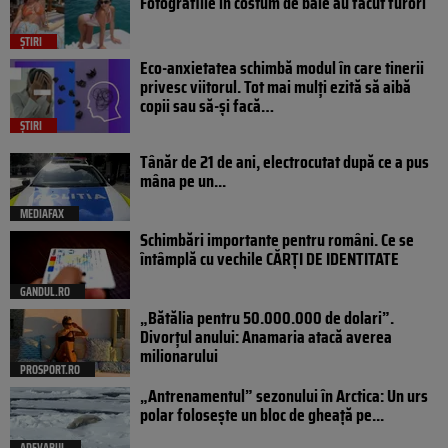
Fotografiile în costum de baie au făcut furori
ȘTIRI
Eco-anxietatea schimbă modul în care tinerii
privesc viitorul. Tot mai mulți ezită să aibă
copii sau să-și facă…
ȘTIRI
Tânăr de 21 de ani, electrocutat după ce a pus
mâna pe un...
MEDIAFAX
Schimbări importante pentru români. Ce se
întâmplă cu vechile CĂRȚI DE IDENTITATE
GANDUL.RO
„Bătălia pentru 50.000.000 de dolari”.
Divorțul anului: Anamaria atacă averea
milionarului
PROSPORT.RO
„Antrenamentul” sezonului în Arctica: Un urs
polar folosește un bloc de gheață pe...
ADEVARUL