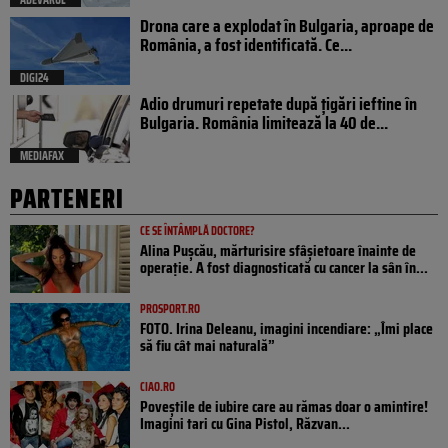
Drona care a explodat în Bulgaria, aproape de
România, a fost identificată. Ce...
DIGI24
Adio drumuri repetate după țigări ieftine în
Bulgaria. România limitează la 40 de...
MEDIAFAX
PARTENERI
CE SE ÎNTÂMPLĂ DOCTORE?
Alina Pușcău, mărturisire sfâșietoare înainte de
operație. A fost diagnosticată cu cancer la sân în...
PROSPORT.RO
FOTO. Irina Deleanu, imagini incendiare: „Îmi place
să fiu cât mai naturală”
CIAO.RO
Poveştile de iubire care au rămas doar o amintire!
Imagini tari cu Gina Pistol, Răzvan...