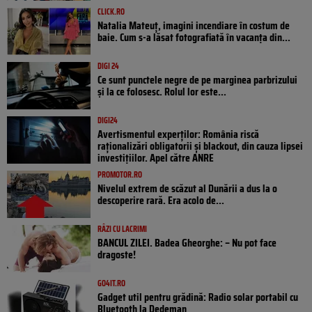
CLICK.RO
Natalia Mateuț, imagini incendiare în costum de
baie. Cum s-a lăsat fotografiată în vacanța din...
DIGI 24
Ce sunt punctele negre de pe marginea parbrizului
și la ce folosesc. Rolul lor este...
DIGI24
Avertismentul experților: România riscă
raționalizări obligatorii și blackout, din cauza lipsei
investițiilor. Apel către ANRE
PROMOTOR.RO
Nivelul extrem de scăzut al Dunării a dus la o
descoperire rară. Era acolo de...
RÂZI CU LACRIMI
BANCUL ZILEI. Badea Gheorghe: – Nu pot face
dragoste!
GO4IT.RO
Gadget util pentru grădină: Radio solar portabil cu
Bluetooth la Dedeman