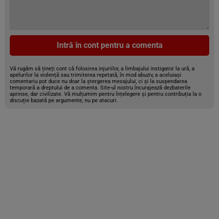
Intră în cont pentru a comenta
Vă rugăm să țineți cont că folosirea injuriilor, a limbajului instigator la ură, a
apelurilor la violență sau trimiterea repetată, în mod abuziv, a aceluiași
comentariu pot duce nu doar la ștergerea mesajului, ci și la suspendarea
temporară a dreptului de a comenta. Site-ul nostru încurajează dezbaterile
aprinse, dar civilizate. Vă mulțumim pentru înțelegere și pentru contribuția la o
discuție bazată pe argumente, nu pe atacuri.