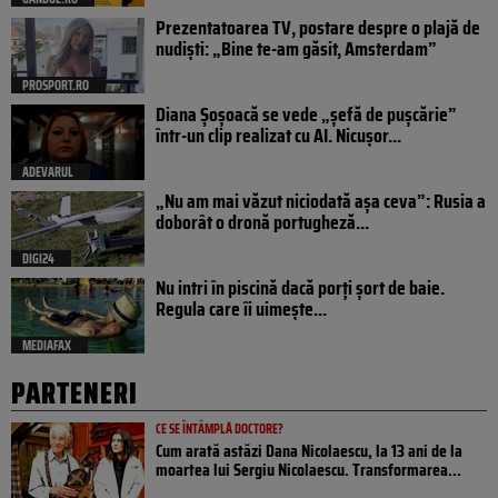
Prezentatoarea TV, postare despre o plajă de
nudiști: „Bine te-am găsit, Amsterdam”
PROSPORT.RO
Diana Șoșoacă se vede „șefă de pușcărie”
într-un clip realizat cu AI. Nicușor...
ADEVARUL
„Nu am mai văzut niciodată așa ceva”: Rusia a
doborât o dronă portugheză...
DIGI24
Nu intri în piscină dacă porți șort de baie.
Regula care îi uimește...
MEDIAFAX
PARTENERI
CE SE ÎNTÂMPLĂ DOCTORE?
Cum arată astăzi Dana Nicolaescu, la 13 ani de la
moartea lui Sergiu Nicolaescu. Transformarea...