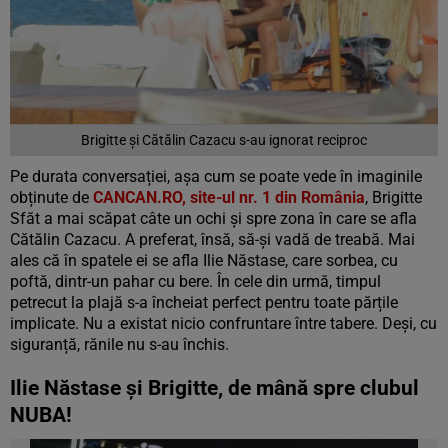
Brigitte și Cătălin Cazacu s-au ignorat reciproc
Pe durata conversației, așa cum se poate vede în imaginile
obținute de
CANCAN.RO, site-ul nr. 1 din România
, Brigitte
Sfăt a mai scăpat câte un ochi și spre zona în care se afla
Cătălin Cazacu. A preferat, însă, să-și vadă de treabă. Mai
ales că în spatele ei se afla Ilie Năstase, care sorbea, cu
poftă, dintr-un pahar cu bere. În cele din urmă, timpul
petrecut la plajă s-a încheiat perfect pentru toate părțile
implicate. Nu a existat nicio confruntare între tabere. Deși, cu
siguranță, rănile nu s-au închis.
Ilie Năstase și Brigitte, de mână spre clubul
NUBA!