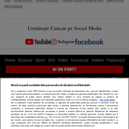
Tags:
brigitte sfat
catalin cazacu
catalin cazacu brigitte sfat
giani kirita
ilie nastase
Urmărește Cancan pe Social Media
Home
Exclusiv
Sport
Știri
Video
Horoscop
Vedete
Paparazzi
AI UN PONT?
Scrie-ne pe Whatsapp
, sună la 0741226226 sau trimite mail la
pont@cancan.ro
Nouă ne pasă ca datele tale personale să rămână confidențiale
Noi și partenerii noștri
1017
stocăm și/sau accesăm informații pe dispozitivul dvs., precum identificatorii cookie
unici pentru prelucrarea datelor cu caracter personal. Puteți accepta sau gestiona preferințele dvs. făcând clic mai
Știri interne
Știri externe
Politică
jos, respectiv vă puteți opune utilizării unui interes legitim în orice moment pe pagina cu politica de
confidențialitate. Aceste alegeri vor fi raportate partenerilor noștri și nu vă vor afecta navigarea.
Mai multe detalii
Noi si partenerii nostri (retelele de socializare si agentiile de publicitate partenere, precum si furnizorii nostri de
servicii de date analitice) prelucram date pentru a permite website-ului sa functioneze, pentru a personaliza
Ultimele stiri
Diete
Insula Iubirii
Dictionar de vise
LIFE STYLE
continutul si anunturile publicitare afisate in functie de interesele si/sau profilul dvs., pentru a va oferi
functionalitati aferente retelelor de socializare si pentru a analiza traficul pe website. Beneficiati de drepturile
Horoscop
prevazute de art. 15-22 din GDPR in legatura cu prelucrarea datelor cu caracter personal. Aceste drepturi pot fi
exercitate prin modalitatea indicata
aici
. Prin click pe “ACCEPT TOATE”, acceptati folosirea tuturor Tehnologiilor de
tip Cookie, care implica inclusiv acceptul dvs. cu privire la stocarea/accesarea informatiilor de catre Vendor-ii cu
Echipa editorială
Termeni si condiții
Politica de confidențialitate
care colaboram. Prin click pe “VREAU SA MODIFIC SETARILE INDIVIDUAL” puteti schimba preferintele in mod
individual, mai putin cele legate de cookie strict necesare pentru functionarea website-ului.