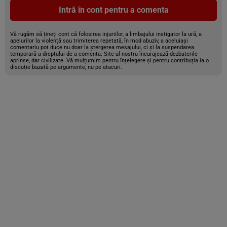
Intră în cont pentru a comenta
Vă rugăm să țineți cont că folosirea injuriilor, a limbajului instigator la ură, a
apelurilor la violență sau trimiterea repetată, în mod abuziv, a aceluiași
comentariu pot duce nu doar la ștergerea mesajului, ci și la suspendarea
temporară a dreptului de a comenta. Site-ul nostru încurajează dezbaterile
aprinse, dar civilizate. Vă mulțumim pentru înțelegere și pentru contribuția la o
discuție bazată pe argumente, nu pe atacuri.