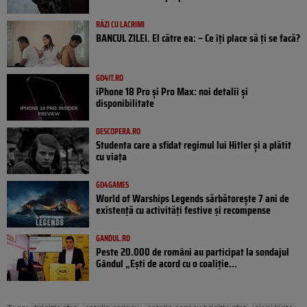
RÂZI CU LACRIMI
BANCUL ZILEI. El către ea: – Ce îți place să ți se facă?
GO4IT.RO
iPhone 18 Pro și Pro Max: noi detalii și
disponibilitate
DESCOPERA.RO
Studenta care a sfidat regimul lui Hitler și a plătit
cu viața
GO4GAMES
World of Warships Legends sărbătorește 7 ani de
existență cu activități festive și recompense
GANDUL.RO
Peste 20.000 de români au participat la sondajul
Gândul „Ești de acord cu o coaliție...