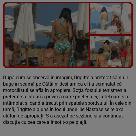
Vezi galeria foto
40 poze
După cum se observă în imagini, Brigitte a preferat să nu îl
bage în seamă pe Cătălin, deși amica ei i-a semnalat că
motocilistul se află în apropiere. Soția fostului tenismen a
preferat să întoarcă privirea către prietena ei, la fel cum s-a
întâmplat și când a trecut prin spatele sportivului. În cele din
urmă, Brigitte a ajuns în locul unde Ilie Năstase se relaxa
alături de apropiați. S-a așezat pe șezlong și a continuat
discuția cu cea care a însoțit-o pe plajă.