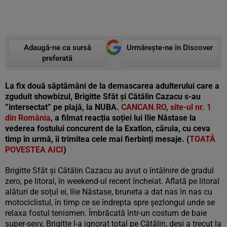
Adaugă-ne ca sursă
Urmărește-ne în Discover
preferată
La fix două săptămâni de la demascarea adulterului care a
zguduit showbizul, Brigitte Sfăt și Cătălin Cazacu s-au
”intersectat” pe plajă, la NUBA.
CANCAN.RO, site-ul nr. 1
din România
, a filmat reacția soției lui Ilie Năstase la
vederea fostului concurent de la Exatlon, căruia, cu ceva
timp în urmă, îi trimitea cele mai fierbinți mesaje. (
TOATĂ
POVESTEA AICI
)
Brigitte Sfăt și Cătălin Cazacu au avut o întâlnire de gradul
zero, pe litoral, în weekend-ul recent încheiat. Aflată pe litoral
alături de soțul ei, Ilie Năstase, bruneta a dat nas în nas cu
motociclistul, în timp ce se îndrepta spre șezlongul unde se
relaxa fostul tenismen. Îmbrăcată într-un costum de baie
super-sexy, Brigitte l-a ignorat total pe Cătălin, deși a trecut la