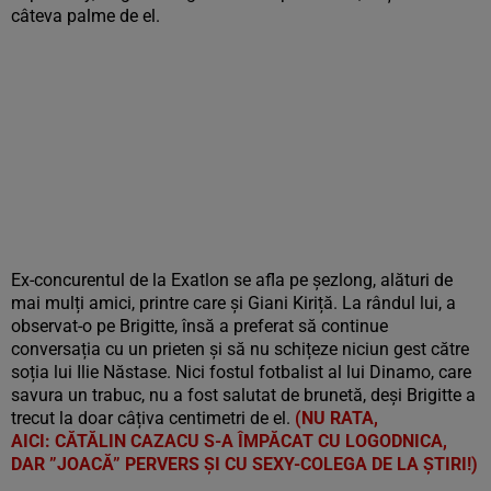
câteva palme de el.
Ex-concurentul de la Exatlon se afla pe șezlong, alături de
mai mulți amici, printre care și Giani Kiriță. La rândul lui, a
observat-o pe Brigitte, însă a preferat să continue
conversația cu un prieten și să nu schițeze niciun gest către
soția lui Ilie Năstase. Nici fostul fotbalist al lui Dinamo, care
savura un trabuc, nu a fost salutat de brunetă, deși Brigitte a
trecut la doar câțiva centimetri de el.
(NU RATA,
AICI: CĂTĂLIN CAZACU S-A ÎMPĂCAT CU LOGODNICA,
DAR ”JOACĂ” PERVERS ȘI CU SEXY-COLEGA DE LA ȘTIRI!)