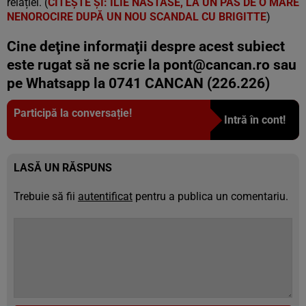
relației. (
CITEȘTE ȘI: ILIE NĂSTASE, LA UN PAS DE O MARE
NENOROCIRE DUPĂ UN NOU SCANDAL CU BRIGITTE
)
Cine deţine informaţii despre acest subiect
este rugat să ne scrie la
pont@cancan.ro
sau
pe Whatsapp la 0741 CANCAN (226.226)
Participă la conversație!
Intră în cont!
LASĂ UN RĂSPUNS
Trebuie să fii
autentificat
pentru a publica un comentariu.