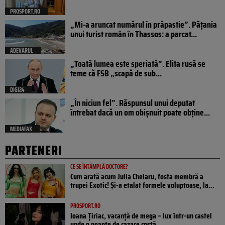
PROSPORT.RO
„Mi-a aruncat numărul în prăpastie”. Pățania
unui turist român în Thassos: a parcat...
ADEVARUL
„Toată lumea este speriată”. Elita rusă se
teme că FSB „scapă de sub...
DIGI24
„În niciun fel”. Răspunsul unui deputat
întrebat dacă un om obișnuit poate obține...
MEDIAFAX
PARTENERI
CE SE ÎNTÂMPLĂ DOCTORE?
Cum arată acum Julia Chelaru, fosta membră a
trupei Exotic! Și-a etalat formele voluptoase, la...
PROSPORT.RO
Ioana Țiriac, vacanță de mega – lux într-un castel
unde o noapte de cazare costă...