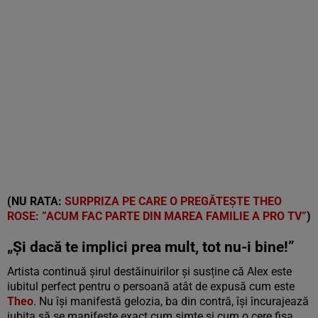
(NU RATA:
SURPRIZA PE CARE O PREGĂTEȘTE THEO
ROSE: ”ACUM FAC PARTE DIN MAREA FAMILIE A PRO TV”
)
„Și dacă te implici prea mult, tot nu-i bine!”
Artista continuă șirul destăinuirilor și susține că Alex este
iubitul perfect pentru o persoană atât de expusă cum este
Theo
. Nu își manifestă gelozia, ba din contră, își încurajează
iubita să se manifeste exact cum simte și cum o cere fișa