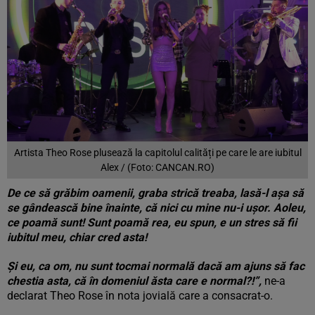
Artista Theo Rose plusează la capitolul calități pe care le are iubitul
Alex / (Foto: CANCAN.RO)
De ce să grăbim oamenii, graba strică treaba, lasă-l așa să
se gândească bine înainte, că nici cu mine nu-i ușor. Aoleu,
ce poamă sunt! Sunt poamă rea, eu spun, e un stres să fii
iubitul meu, chiar cred asta!
Și eu, ca om, nu sunt tocmai normală dacă am ajuns să fac
chestia asta, că în domeniul ăsta care e normal?!”,
ne-a
declarat Theo Rose în nota jovială care a consacrat-o.