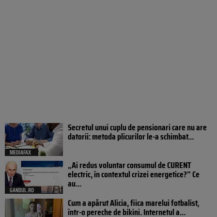
Secretul unui cuplu de pensionari care nu are
datorii: metoda plicurilor le-a schimbat...
MEDIAFAX
„Ai redus voluntar consumul de CURENT
electric, în contextul crizei energetice?” Ce
au...
GANDUL.RO
Cum a apărut Alicia, fiica marelui fotbalist,
într-o pereche de bikini. Internetul a...