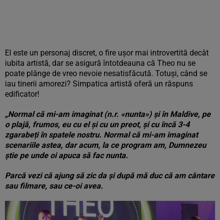
El este un personaj discret, o fire ușor mai introvertită decât
iubita artistă, dar se asigură întotdeauna că Theo nu se
poate plânge de vreo nevoie nesatisfăcută. Totuși, când se
iau tinerii amorezi? Simpatica artistă oferă un răspuns
edificator!
„Normal că mi-am imaginat (n.r. «nunta») și în Maldive, pe
o plajă, frumos, eu cu el și cu un preot, și cu încă 3-4
zgarabeți în spatele nostru. Normal că mi-am imaginat
scenariile astea, dar acum, la ce program am, Dumnezeu
știe pe unde oi apuca să fac nunta.
Parcă vezi că ajung să zic da și după mă duc că am cântare
sau filmare, sau ce-oi avea.