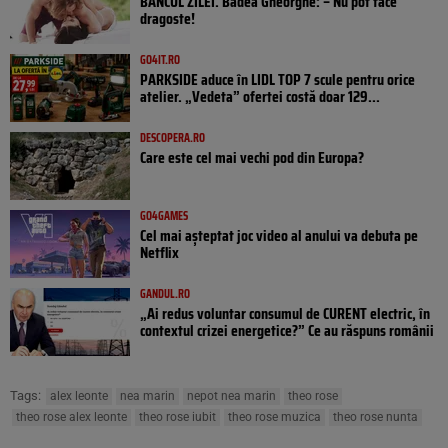
BANCUL ZILEI. Badea Gheorghe: – Nu pot face
dragoste!
GO4IT.RO
PARKSIDE aduce în LIDL TOP 7 scule pentru orice
atelier. „Vedeta” ofertei costă doar 129...
DESCOPERA.RO
Care este cel mai vechi pod din Europa?
GO4GAMES
Cel mai așteptat joc video al anului va debuta pe
Netflix
GANDUL.RO
„Ai redus voluntar consumul de CURENT electric, în
contextul crizei energetice?” Ce au răspuns românii
Tags:
alex leonte
nea marin
nepot nea marin
theo rose
theo rose alex leonte
theo rose iubit
theo rose muzica
theo rose nunta