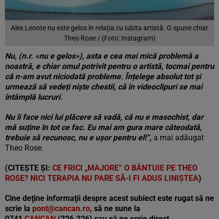
Alex Leonte nu este gelos în relația cu iubita artistă. O spune chiar
Theo Rose / (Foto: Instagram)
Nu, (n.r. «nu e gelos»), asta e cea mai mică problemă a
noastră, e chiar omul potrivit pentru o artistă, tocmai pentru
că n-am avut niciodată probleme.
Înțelege absolut tot și
urmează să vedeți niște chestii, că în videoclipuri se mai
întâmplă lucruri.
Nu îi face nici lui plăcere să vadă, că nu e masochist, dar
mă suține în tot ce fac. Eu mai am gura mare câteodată,
trebuie să recunosc, nu e ușor pentru el!”,
a mai adăugat
Theo Rose.
(CITEȘTE ȘI:
CE FRICI „MAJORE” O BÂNTUIE PE THEO
ROSE? NICI TERAPIA NU PARE SĂ-I FI ADUS LINIȘTEA
)
Cine deţine informaţii despre acest subiect este rugat să ne
scrie la
pont@cancan.ro
, să ne sune la
0741
CANCAN
(226.226) sau să ne scrie direct