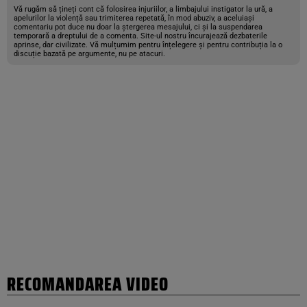
Vă rugăm să țineți cont că folosirea injuriilor, a limbajului instigator la ură, a
apelurilor la violență sau trimiterea repetată, în mod abuziv, a aceluiași
comentariu pot duce nu doar la ștergerea mesajului, ci și la suspendarea
temporară a dreptului de a comenta. Site-ul nostru încurajează dezbaterile
aprinse, dar civilizate. Vă mulțumim pentru înțelegere și pentru contribuția la o
discuție bazată pe argumente, nu pe atacuri.
RECOMANDAREA VIDEO