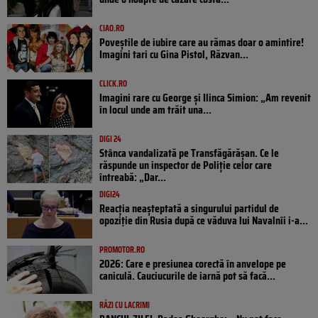
CIAO.RO
Poveştile de iubire care au rămas doar o amintire!
Imagini tari cu Gina Pistol, Răzvan...
CLICK.RO
Imagini rare cu George și Ilinca Simion: „Am revenit
în locul unde am trăit una...
DIGI 24
Stânca vandalizată pe Transfăgărășan. Ce le
răspunde un inspector de Poliție celor care
întreabă: „Dar...
DIGI24
Reacția neașteptată a singurului partidul de
opoziţie din Rusia după ce văduva lui Navalnîi i-a...
PROMOTOR.RO
2026: Care e presiunea corectă în anvelope pe
caniculă. Cauciucurile de iarnă pot să facă...
RÂZI CU LACRIMI