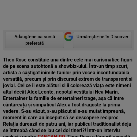
Adaugă-ne ca sursă
Urmărește-ne în Discover
preferată
Theo Rose constituie una dintre cele mai carismatice figuri
de pe scena autohtonă a showbiz-ului. Într-un timp scurt,
artista a câștigat inimile fanilor prin vocea inconfundabilă,
versatilă, precum și prin discursul extrem de transparent și
jovial. Cel ce îi este alături și îi colorează viața este nimeni
altul decât Alex Leonte, nepotul vestitului Nea Marin.
Entertainer la familie de entertaineri trage, așa că între
cântăreață și simpaticul Alex a fost dragoste la prima
vedere. S-au văzut, s-au plăcut și s-au mutat împreună,
moment în care au început să se descopere reciproc.
Relația durează de patru ani, iar publicul tradiționalist deja
se întreabă când se iau cei doi tineri?! Într-un interviu
exclusiv pentru
CANCAN.RO
, Theo Rose a lămurit această