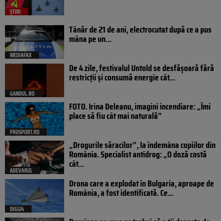
ȘTIRI
Tânăr de 21 de ani, electrocutat după ce a pus
mâna pe un...
MEDIAFAX
De 4 zile, festivalul Untold se desfășoară fără
restricții și consumă energie cât...
GANDUL.RO
FOTO. Irina Deleanu, imagini incendiare: „Îmi
place să fiu cât mai naturală”
PROSPORT.RO
„Drogurile săracilor”, la îndemâna copiilor din
România. Specialist antidrog: „O doză costă
cât...
ADEVARUL
Drona care a explodat în Bulgaria, aproape de
România, a fost identificată. Ce...
DIGI24