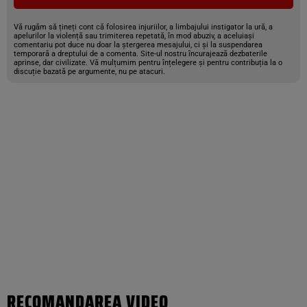
Vă rugăm să țineți cont că folosirea injuriilor, a limbajului instigator la ură, a
apelurilor la violență sau trimiterea repetată, în mod abuziv, a aceluiași
comentariu pot duce nu doar la ștergerea mesajului, ci și la suspendarea
temporară a dreptului de a comenta. Site-ul nostru încurajează dezbaterile
aprinse, dar civilizate. Vă mulțumim pentru înțelegere și pentru contribuția la o
discuție bazată pe argumente, nu pe atacuri.
RECOMANDAREA VIDEO