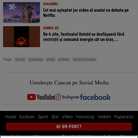
GO4GAMES
Cel mai așteptat joc video al anului va debuta pe
Netflix
GANDUL.RO
De 4 zile, festivalul Untold se desfășoară fără
restricții și consumă energie cât un oraș....
Tags:
litoral
mamaia
plaja
preturi
simona halep
Urmărește Cancan pe Social Media
Home
Exclusiv
Sport
Știri
Video
Horoscop
Vedete
Paparazzi
AI UN PONT?
Scrie-ne pe Whatsapp
, sună la 0741226226 sau trimite mail la