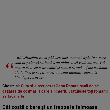
„Băi săracilor, ca să știți așa: aici, oamenii ăștia (n.r. care
stau la șezlong) au bani și au plătit ca să vadă marea. Voi,
pentru că aveți cearceafuri și sunteți săraci… Ţine telefonul
ăla la tine, te rog frumos!”, a spus administratorul în
filmulețul respectiv.
Citește și:
Cum și-a recuperat Oana Roman banii de pe
cazarea de coșmar la care a nimerit. Sfătuiește toți românii
să facă la fel
Cât costă o bere și un frappe la faimoasa