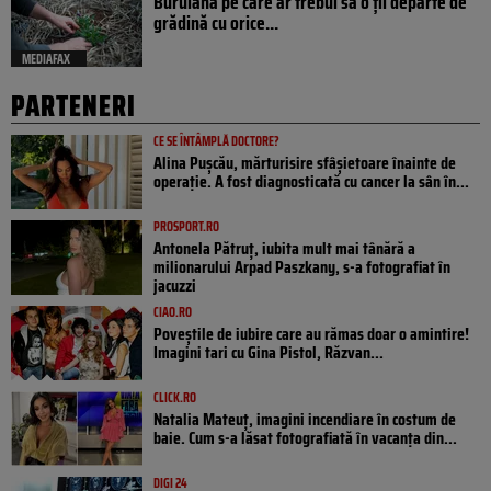
Buruiana pe care ar trebui să o ții departe de
grădină cu orice...
MEDIAFAX
PARTENERI
CE SE ÎNTÂMPLĂ DOCTORE?
Alina Pușcău, mărturisire sfâșietoare înainte de
operație. A fost diagnosticată cu cancer la sân în...
PROSPORT.RO
Antonela Pătruț, iubita mult mai tânără a
milionarului Arpad Paszkany, s-a fotografiat în
jacuzzi
CIAO.RO
Poveştile de iubire care au rămas doar o amintire!
Imagini tari cu Gina Pistol, Răzvan...
CLICK.RO
Natalia Mateuț, imagini incendiare în costum de
baie. Cum s-a lăsat fotografiată în vacanța din...
DIGI 24