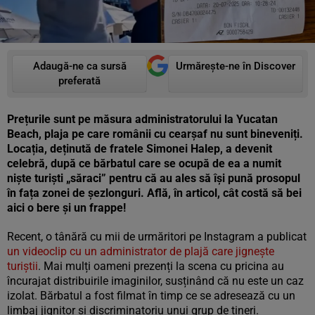
Adaugă-ne ca sursă
Urmărește-ne în Discover
preferată
Prețurile sunt pe măsura administratorului la Yucatan
Beach, plaja pe care românii cu cearșaf nu sunt bineveniți.
Locația, deținută de fratele Simonei Halep, a devenit
celebră, după ce bărbatul care se ocupă de ea a numit
niște turiști „săraci” pentru că au ales să își pună prosopul
în fața zonei de șezlonguri. Află, în articol, cât costă să bei
aici o bere și un frappe!
Recent, o tânără cu mii de urmăritori pe Instagram a publicat
un videoclip cu un administrator de plajă care jignește
turiștii
. Mai mulți oameni prezenți la scena cu pricina au
încurajat distribuirile imaginilor, susținând că nu este un caz
izolat. Bărbatul a fost filmat în timp ce se adresează cu un
limbaj jignitor și discriminatoriu unui grup de tineri.