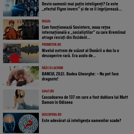
Devin oamenii mai puțin inteligenți? Ce este
„efectul Flynn invers” și de ce îi îngrijorează...
DIGI24
Cum funcționează Sovintern, noua rețea
internațională a „socialiștilor” cu care Kremlinul
atrage recruți din Occident...
PROMOTOR.RO
Nivelul extrem de scăzut al Dunării a dus la o
descoperire rară. Era acolo de...
RÂZI CU LACRIMI
BANCUL ZILEI. Badea Gheorghe: – Nu pot face
dragoste!
GO4IT.RO
Cascadoarea de 137 cm care a fost dublura lui Matt
Damon în Odiseea
DESCOPERA.RO
Este adevărat că inteligența oamenilor scade?