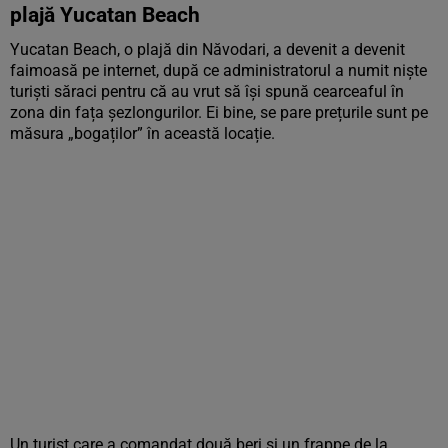
plajă Yucatan Beach
Yucatan Beach, o plajă din Năvodari, a devenit a devenit
faimoasă pe internet, după ce administratorul a numit niște
turiști săraci pentru că au vrut să își spună cearceaful în
zona din fața șezlongurilor. Ei bine, se pare prețurile sunt pe
măsura „bogaților” în această locație.
Un turist care a comandat două beri și un frappe de la