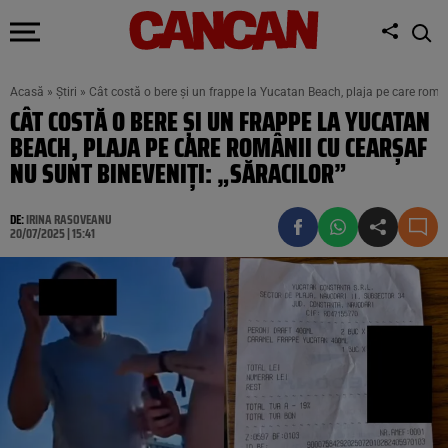
Acasă
»
Știri
»
Cât costă o bere și un frappe la Yucatan Beach, plaja pe care români
CÂT COSTĂ O BERE ȘI UN FRAPPE LA YUCATAN
BEACH, PLAJA PE CARE ROMÂNII CU CEARȘAF
NU SUNT BINEVENIȚI: „SĂRACILOR”
DE:
IRINA RASOVEANU
20/07/2025 | 15:41