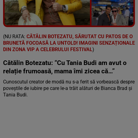
Vezi galeria foto
3 poze
(NU RATA:
CĂTĂLIN BOTEZATU, SĂRUTAT CU PATOS DE O
BRUNETĂ FOCOASĂ LA UNTOLD! IMAGINI SENZAȚIONALE
DIN ZONA VIP A CELEBRULUI FESTIVAL
)
Cătălin Botezatu: “Cu Tania Budi am avut o
relație frumoasă, mama îmi zicea că…”
Cunoscutul creator de modă nu s-a ferit să vorbească despre
poveștile de iubire pe care le-a trăit alături de Bianca Brad și
Tania Budi.