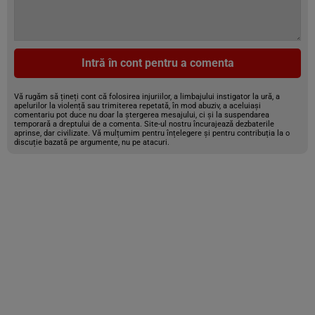
Intră în cont pentru a comenta
Vă rugăm să țineți cont că folosirea injuriilor, a limbajului instigator la ură, a
apelurilor la violență sau trimiterea repetată, în mod abuziv, a aceluiași
comentariu pot duce nu doar la ștergerea mesajului, ci și la suspendarea
temporară a dreptului de a comenta. Site-ul nostru încurajează dezbaterile
aprinse, dar civilizate. Vă mulțumim pentru înțelegere și pentru contribuția la o
discuție bazată pe argumente, nu pe atacuri.