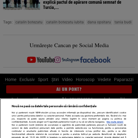
explică pactul de apărare comună semnat de
Turcia,...
Tags:
catalin botezatu
catalin botezatu iubita
dana opsitaru
tania budi
Urmărește Cancan pe Social Media
Home
Exclusiv
Sport
Știri
Video
Horoscop
Vedete
Paparazzi
AI UN PONT?
Scrie-ne pe Whatsapp
, sună la 0741226226 sau trimite mail la
pont@cancan.ro
Nouă ne pasă ca datele tale personale să rămână confidențiale
Noi și partenerii noștri
1019
stocăm și/sau accesăm informații pe dispozitivul dvs., precum identificatorii cookie
unici pentru prelucrarea datelor cu caracter personal. Puteți accepta sau gestiona preferințele dvs. făcând clic mai
Știri interne
Știri externe
Politică
jos, respectiv vă puteți opune utilizării unui interes legitim în orice moment pe pagina cu politica de
confidențialitate. Aceste alegeri vor fi raportate partenerilor noștri și nu vă vor afecta navigarea.
Mai multe detalii
Noi si partenerii nostri (retelele de socializare si agentiile de publicitate partenere, precum si furnizorii nostri de
servicii de date analitice) prelucram date pentru a permite website-ului sa functioneze, pentru a personaliza
Ultimele stiri
Diete
Insula Iubirii
Dictionar de vise
LIFE STYLE
continutul si anunturile publicitare afisate in functie de interesele si/sau profilul dvs., pentru a va oferi
functionalitati aferente retelelor de socializare si pentru a analiza traficul pe website. Beneficiati de drepturile
Horoscop
prevazute de art. 15-22 din GDPR in legatura cu prelucrarea datelor cu caracter personal. Aceste drepturi pot fi