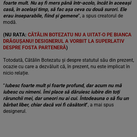
foarte mult. Nu aș fi mers până într-acolo, încât în aceeași
casă, în același timp, să fac așa ceva cu două surori. Ele
erau inseparabile, fiind și gemene
”, a spus creatorul de
modă.
(NU RATA:
CĂTĂLIN BOTEZATU NU A UITAT-O PE BIANCA
DRĂGUȘANU! DESIGNERUL A VORBIT LA SUPERLATIV
DESPRE FOSTA PARTENERĂ
)
Totodată, Cătălin Botezatu și despre statutul său din prezent,
ocazie cu care a dezvăluit că, în prezent, nu este implicat în
nicio relație.
“
Iubesc foarte mult și foarte profund, dar acum nu mă
iubesc cu nimeni. Îmi place să dăruiesc iubire din toți
rărunchii mei, dar uneori nu ai cui. Întodeauna o să fiu un
bărbat liber, chiar dacă voi fi căsătorit
”, a mai spus
designerul.