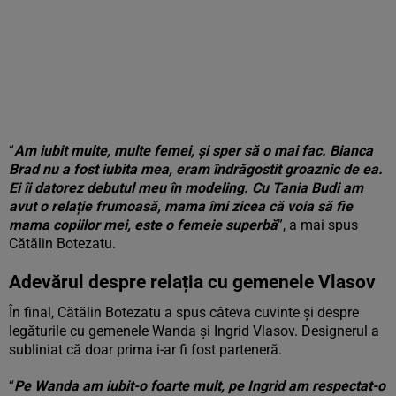
“
Am iubit multe, multe femei, și sper să o mai fac. Bianca
Brad nu a fost iubita mea, eram îndrăgostit groaznic de ea.
Ei îi datorez debutul meu în modeling. Cu Tania Budi am
avut o relație frumoasă, mama îmi zicea că voia să fie
mama copiilor mei, este o femeie superbă
”, a mai spus
Cătălin Botezatu.
Adevărul despre relația cu gemenele Vlasov
În final, Cătălin Botezatu a spus câteva cuvinte și despre
legăturile cu gemenele Wanda și Ingrid Vlasov. Designerul a
subliniat că doar prima i-ar fi fost parteneră.
“
Pe Wanda am iubit-o foarte mult, pe Ingrid am respectat-o