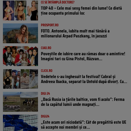
CE SE ÎNTÂMPLĂ DOCTORE?
TOP 40 – Cele mai sexy femei din lume! Ce dietă
ține ocupanta primului loc
PROSPORT.RO
FOTO. Antonela, iubita mult mai tânără a
milionarului Arpad Paszkany, în jacuzzi
CIAO.RO
Poveştile de iubire care au rămas doar o amintire!
Imagini tari cu Gina Pistol, Răzvan...
CLICK.RO
Vedetele s-au înghesuit la festival! Cabral și
Andreea Ibacka, separat la Untold după divorț. Cu...
DIGI 24
„Dacă Rusia ia țările baltice, vom fi acolo”: Ferma
de la capătul lumii unde magnați...
DIGI24
„Este acum ori niciodată”: Cât de pregătită este UE
să accepte noi membri și ce...