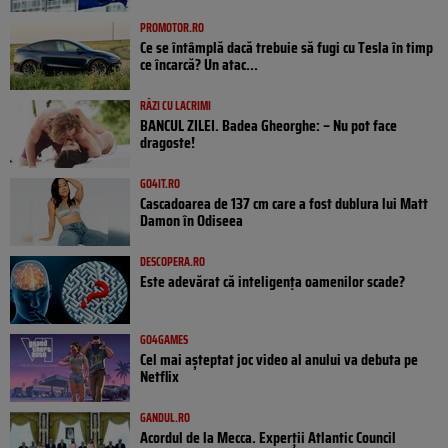
PROMOTOR.RO
Ce se întâmplă dacă trebuie să fugi cu Tesla în timp
ce încarcă? Un atac...
RÂZI CU LACRIMI
BANCUL ZILEI. Badea Gheorghe: – Nu pot face
dragoste!
GO4IT.RO
Cascadoarea de 137 cm care a fost dublura lui Matt
Damon în Odiseea
DESCOPERA.RO
Este adevărat că inteligența oamenilor scade?
GO4GAMES
Cel mai așteptat joc video al anului va debuta pe
Netflix
GANDUL.RO
Acordul de la Mecca. Experții Atlantic Council