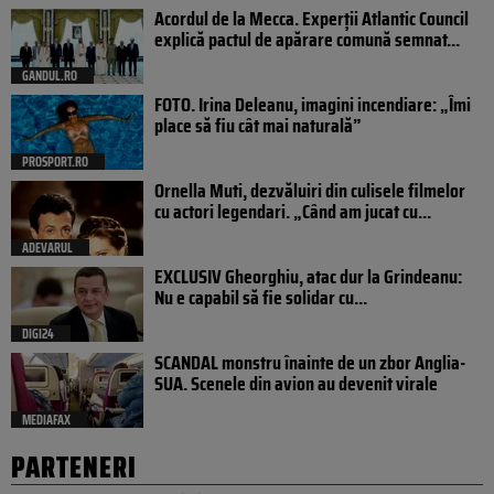
Acordul de la Mecca. Experții Atlantic Council
explică pactul de apărare comună semnat...
GANDUL.RO
FOTO. Irina Deleanu, imagini incendiare: „Îmi
place să fiu cât mai naturală”
PROSPORT.RO
Ornella Muti, dezvăluiri din culisele filmelor
cu actori legendari. „Când am jucat cu...
ADEVARUL
EXCLUSIV Gheorghiu, atac dur la Grindeanu:
Nu e capabil să fie solidar cu...
DIGI24
SCANDAL monstru înainte de un zbor Anglia-
SUA. Scenele din avion au devenit virale
MEDIAFAX
PARTENERI