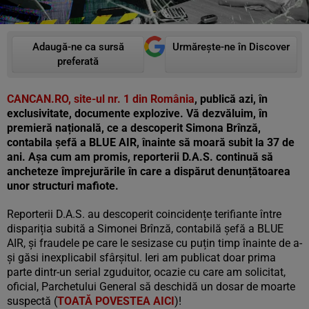
Adaugă-ne ca sursă
Urmărește-ne în Discover
preferată
CANCAN.RO, site-ul nr. 1 din România
, publică azi, în
exclusivitate, documente explozive. Vă dezvăluim, în
premieră națională, ce a descoperit Simona Brînză,
contabila șefă a BLUE AIR, înainte să moară subit la 37 de
ani. Așa cum am promis, reporterii D.A.S. continuă să
ancheteze împrejurările în care a dispărut denunțătoarea
unor structuri mafiote.
Reporterii D.A.S. au descoperit coincidențe terifiante între
dispariția subită a Simonei Brînză, contabilă șefă a BLUE
AIR, și fraudele pe care le sesizase cu puțin timp înainte de a-
și găsi inexplicabil sfârșitul. Ieri am publicat doar prima
parte dintr-un serial zguduitor, ocazie cu care am solicitat,
oficial, Parchetului General să deschidă un dosar de moarte
suspectă (
TOATĂ POVESTEA AICI
)!