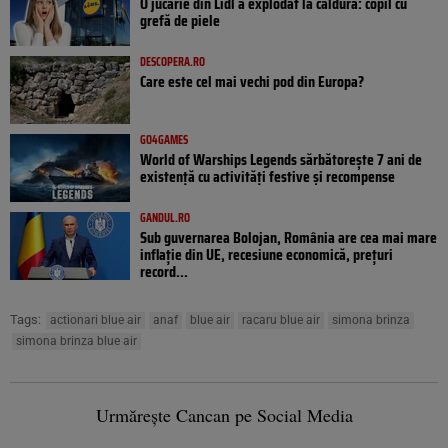
O jucărie din Lidl a explodat la căldură: copil cu
grefă de piele
DESCOPERA.RO
Care este cel mai vechi pod din Europa?
GO4GAMES
World of Warships Legends sărbătorește 7 ani de
existență cu activități festive și recompense
GANDUL.RO
Sub guvernarea Bolojan, România are cea mai mare
inflație din UE, recesiune economică, prețuri
record...
Tags:
actionari blue air
anaf
blue air
racaru blue air
simona brinza
simona brinza blue air
Urmărește Cancan pe Social Media