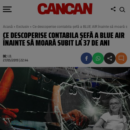
Acasă
»
Exclusiv
»
Ce descoperise contabila șefă a BLUE AIR înainte să moară sub
CE DESCOPERISE CONTABILA ȘEFĂ A BLUE AIR
ÎNAINTE SĂ MOARĂ SUBIT LA 37 DE ANI
DE:
I.D.
27/05/2019 | 22:44