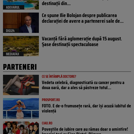
destinații din...
ADEVARUL
Ce spune Ilie Bolojan despre publicarea
declarației de avere a partenerei sale de...
DIGI24
Vacanță fără aglomerație după 15 august.
Șase destinații spectaculoase
MEDIAFAX
PARTENERI
CE SE ÎNTÂMPLĂ DOCTORE?
Vedeta celebră, diagnosticată cu cancer pentru a
doua oară, dar a ales să păstreze totul...
PROSPORT.RO
FOTO. E de-o frumusețe rară, dar își acuză iubitul de
violență
CIAO.RO
Poveştile de iubire care au rămas doar o amintire!