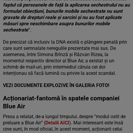
faptul că persoanele de față la aplicarea sechestrului nu au
formulat obiecțiuni, bunurile mobile sechestrate nu sunt
gravate de drepturi reale și sarcini și nu au fost aplicate
măsuri spre neschimbare asupra bunurilor mobile
sechestrate
”.
De precizat că inclusiv la DNA există o plângere penală prin
care sunt semnalate neregulile prezentate mai sus. De
asemenea, între Simona Brînză și Răzvan Rizea, la
momentul respectiv director al Blue Air, a existat și un
schimb de mail-uri, prin intermediul căruia cei doi
intenționau să facă lumină cu privire la acest scandal.
VEZI DOCUMENTE EXPLOZIVE ÎN GALERIA FOTO!
Acționariat-fantomă în spatele companiei
Blue Air
Presa a relatat, de-a lungul timpului, despre ”modul ostil de
preluare a Blue Air” (
Detalii AICI
). Mai interesant este însă
cine sunt, în mod oficial, în acest moment, acționarii celui