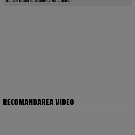
discuție bazată pe argumente, nu pe atacuri.
RECOMANDAREA VIDEO