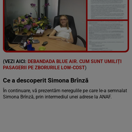
Vezi galeria foto
17 poze
(VEZI AICI:
DEBANDADA BLUE AIR. CUM SUNT UMILIȚI
PASAGERII PE ZBORURILE LOW-COST
)
Ce a descoperit Simona Brînză
În continuare, vă prezentăm neregulile pe care le-a semnalat
Simona Brînză, prin intermediul unei adrese la ANAF.