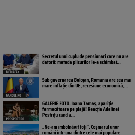
Secretul unui cuplu de pensionari care nu are
datorii: metoda plicurilor le-a schimbat...
MEDIAFAX
Sub guvernarea Bolojan, România are cea mai
mare inflație din UE, recesiune economică,...
GANDUL.RO
GALERIE FOTO. Ioana Tamaş, apariție
fermecătoare pe plajă! Reacția Adelinei
Pestrițu când a...
PROSPORT.RO
„Ne-am îmbolnăvit toți”. Coșmarul unor
români într-una dintre cele mai populare