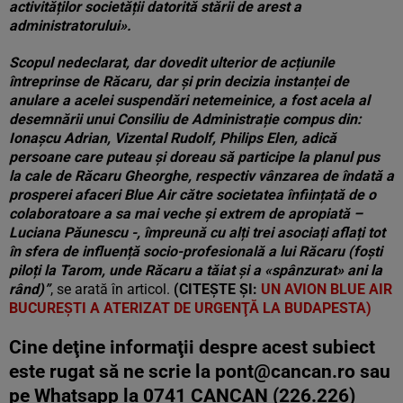
activităților societății datorită stării de arest a
administratorului».
Scopul nedeclarat, dar dovedit ulterior de acțiunile
întreprinse de Răcaru, dar și prin decizia instanței de
anulare a acelei suspendări netemeinice, a fost acela al
desemnării unui Consiliu de Administrație compus din:
Ionașcu Adrian, Vizental Rudolf, Philips Elen, adică
persoane care puteau și doreau să participe la planul pus
la cale de Răcaru Gheorghe, respectiv vânzarea de îndată a
prosperei afaceri Blue Air către societatea înființată de o
colaboratoare a sa mai veche și extrem de apropiată –
Luciana Păunescu -, împreună cu alți trei asociați aflați tot
în sfera de influență socio-profesională a lui Răcaru (foști
piloți la Tarom, unde Răcaru a tăiat și a «spânzurat» ani la
rând)”
, se arată în articol.
(CITEȘTE ȘI:
UN AVION BLUE AIR
BUCUREŞTI A ATERIZAT DE URGENŢĂ LA BUDAPESTA)
Cine deţine informaţii despre acest subiect
este rugat să ne scrie la
pont@cancan.ro
sau
pe Whatsapp la 0741 CANCAN (226.226)