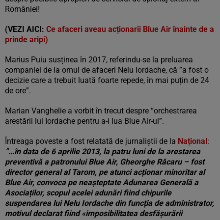
României!
(VEZI AICI:
Ce afaceri aveau acționarii Blue Air înainte de a
prinde aripi)
Marius Puiu susținea în 2017, referindu-se la preluarea
companiei de la omul de afaceri Nelu Iordache, că ”a fost o
decizie care a trebuit luată foarte repede, în mai puțin de 24
de ore”.
Marian Vanghelie a vorbit în trecut despre “orchestrarea
arestării lui Iordache pentru a-i lua Blue Air-ul”.
Întreaga poveste a fost relatată de jurnaliștii de la
Național
:
”…în data de 6 aprilie 2013, la patru luni de la arestarea
preventivă a patronului Blue Air, Gheorghe Răcaru – fost
director general al Tarom, pe atunci acționar minoritar al
Blue Air, convoca pe neașteptate Adunarea Generală a
Asociaților, scopul acelei adunări fiind chipurile
suspendarea lui Nelu Iordache din funcția de administrator,
motivul declarat fiind «imposibilitatea desfășurării