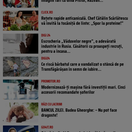
Imagini tari cu Gina Pistol, Răzvan...
CLICK.RO
Rețete rapide anticaniculă. Chef Cătălin Scărlătescu
vă invită la tocăniță de linte: „Spor la proteine!”
DIGI 24
Escrocheria „Văduvelor negre”, o adevărată
industrie în Rusia. Căsătorii cu proaspeți recruți,
pentru a încasa...
DIGI24
Ce riscă bărbatul care a vandalizat o stâncă de pe
Transfăgărășan în semn de iubire...
PROMOTOR.RO
Modernizează-ți mașina fără investiții mari. Cinci
accesorii recomandate șoferilor
RÂZI CU LACRIMI
BANCUL ZILEI. Badea Gheorghe: – Nu pot face
dragoste!
GO4IT.RO