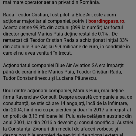
mai mare operator aerian privat din România.
Rada Teodor Cristian, fost pilot la Blue Air, este acum
acționar majoritar al companiei, potrivit
boardingpass.ro
.
Acesta deține 99,9% din acțiuni (899 la număr) iar fostul
director general Marius Puiu deține restul de 0,1% . De
remarcat că Teodor Cristian Rada a achiziționat inițial 33%
din acțiunile Blue Air, cu 9,9 milioane de euro, în condițiile în
care el nu avea venituri în trecut.
Acționariatul companiei Blue Air Aviation SA era împărțit
până de curând între Marius Puiu, Teodor Cristian Rada,
Tudor Constantinescu și Luciana Păunescu.
Unul dintre acţionarii companiei, Marius Puiu, mai deţine
firma Ravenclaw Consult. Despre această companie a sa, de
consultanţă, se ştie că are 14 angajaţi, încă de la înfiinţare,
din 2004, fiind mereu pe pierderi şi doar în 2017 a înregistrat
un profit de 3,13 milioane lei. Puiu este cetăţean austriac din
anul 2001, iar din 2016 a devenit şi consul onorific al Austriei
la Constanţa. Zvonuri din mediul de afaceri vorbesc și
despre posibile apropieri de serviciul de spionaj extern al