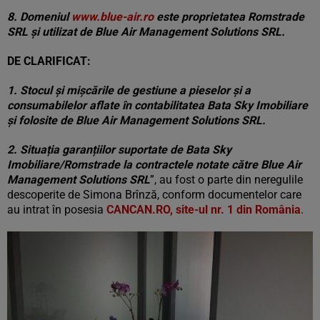
8. Domeniul
www.blue-air.ro
este proprietatea Romstrade
SRL și utilizat de Blue Air Management Solutions SRL.
DE CLARIFICAT:
1. Stocul și mișcările de gestiune a pieselor și a
consumabilelor aflate în contabilitatea Bata Sky Imobiliare
și folosite de Blue Air Management Solutions SRL.
2. Situația garanțiilor suportate de Bata Sky
Imobiliare/Romstrade la contractele notate către Blue Air
Management Solutions SRL
”, au fost o parte din neregulile
descoperite de Simona Brînză, conform documentelor care
au intrat în posesia
CANCAN.RO, site-ul nr. 1 din România
.