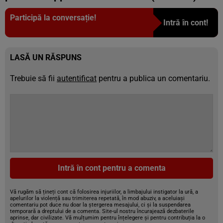
Participă la conversație!
Intră în cont!
LASĂ UN RĂSPUNS
Trebuie să fii
autentificat
pentru a publica un comentariu.
Intră în cont pentru a comenta
Vă rugăm să țineți cont că folosirea injuriilor, a limbajului instigator la ură, a
apelurilor la violență sau trimiterea repetată, în mod abuziv, a aceluiași
comentariu pot duce nu doar la ștergerea mesajului, ci și la suspendarea
temporară a dreptului de a comenta. Site-ul nostru încurajează dezbaterile
aprinse, dar civilizate. Vă mulțumim pentru înțelegere și pentru contribuția la o