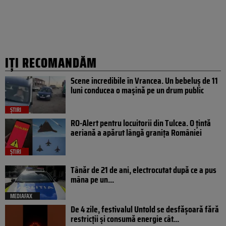
IȚI RECOMANDĂM
Scene incredibile în Vrancea. Un bebeluș de 11
luni conducea o mașină pe un drum public
ȘTIRI
RO-Alert pentru locuitorii din Tulcea. O țintă
aeriană a apărut lângă granița României
ȘTIRI
Tânăr de 21 de ani, electrocutat după ce a pus
mâna pe un...
MEDIAFAX
De 4 zile, festivalul Untold se desfășoară fără
restricții și consumă energie cât...