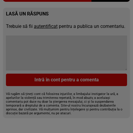
LASĂ UN RĂSPUNS
Trebuie să fii
autentificat
pentru a publica un comentariu.
Intră în cont pentru a comenta
Vă rugăm să țineți cont că folosirea injuriilor, a limbajului instigator la ură, a
apelurilor la violență sau trimiterea repetată, în mod abuziv, a aceluiași
comentariu pot duce nu doar la ștergerea mesajului, ci și la suspendarea
temporară a dreptului de a comenta. Site-ul nostru încurajează dezbaterile
aprinse, dar civilizate. Vă mulțumim pentru înțelegere și pentru contribuția la o
discuție bazată pe argumente, nu pe atacuri.