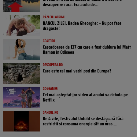
descoperire rară. Era acolo de...
RÂZI CU LACRIMI
BANCUL ZILEI. Badea Gheorghe: – Nu pot face
dragoste!
GO4IT.RO
Cascadoarea de 137 cm care a fost dublura lui Matt
Damon în Odiseea
DESCOPERA.RO
Care este cel mai vechi pod din Europa?
GO4GAMES
Cel mai așteptat joc video al anului va debuta pe
Netflix
GANDUL.RO
De 4 zile, festivalul Untold se desfășoară fără
restricții și consumă energie cât un oraș....