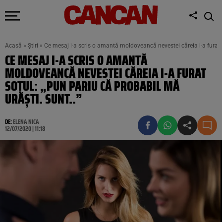
Acasă
»
Știri
»
Ce mesaj i-a scris o amantă moldoveancă nevestei căreia i-a furat s
CE MESAJ I-A SCRIS O AMANTĂ
MOLDOVEANCĂ NEVESTEI CĂREIA I-A FURAT
SOȚUL: „PUN PARIU CĂ PROBABIL MĂ
URĂȘTI. SUNT..”
DE:
ELENA NICA
12/07/2020 | 11:18