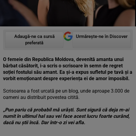
Adaugă-ne ca sursă
Urmărește-ne în Discover
preferată
O femeie din Republica Moldova, devenită amanta unui
bărbat căsătorit, i-a scris o scrisoare în semn de regret
soției fostului său amant. Ea și-a expus sufletul pe tavă și a
vorbit emoționant despre experiența ei de amor imposibil.
Scrisoarea a fost urcată pe un blog, unde aproape 3.000 de
oameni au distribuit povestea citită.
„Pun pariu că probabil mă urăști. Sunt sigură că deja m-ai
numit în ultimul hal sau vei face acest lucru foarte curând,
dacă nu știi încă. Dar într-o zi vei afla.