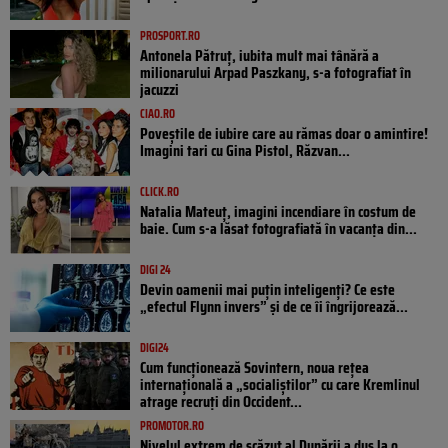
PROSPORT.RO
Antonela Pătruț, iubita mult mai tânără a
milionarului Arpad Paszkany, s-a fotografiat în
jacuzzi
CIAO.RO
Poveştile de iubire care au rămas doar o amintire!
Imagini tari cu Gina Pistol, Răzvan...
CLICK.RO
Natalia Mateuț, imagini incendiare în costum de
baie. Cum s-a lăsat fotografiată în vacanța din...
DIGI 24
Devin oamenii mai puțin inteligenți? Ce este
„efectul Flynn invers” și de ce îi îngrijorează...
DIGI24
Cum funcționează Sovintern, noua rețea
internațională a „socialiștilor” cu care Kremlinul
atrage recruți din Occident...
PROMOTOR.RO
Nivelul extrem de scăzut al Dunării a dus la o