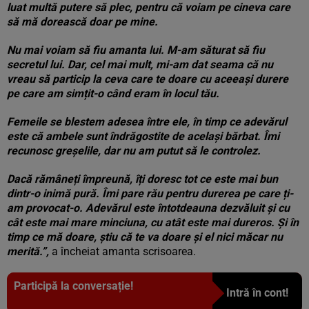
luat multă putere să plec, pentru că voiam pe cineva care
să mă dorească doar pe mine.
Nu mai voiam să fiu amanta lui. M-am săturat să fiu
secretul lui. Dar, cel mai mult, mi-am dat seama că nu
vreau să particip la ceva care te doare cu aceeași durere
pe care am simțit-o când eram în locul tău.
Femeile se blestem adesea între ele, în timp ce adevărul
este că ambele sunt îndrăgostite de același bărbat. Îmi
recunosc greșelile, dar nu am putut să le controlez.
Dacă rămâneți împreună, îți doresc tot ce este mai bun
dintr-o inimă pură. Îmi pare rău pentru durerea pe care ți-
am provocat-o. Adevărul este întotdeauna dezvăluit și cu
cât este mai mare minciuna, cu atât este mai dureros. Și în
timp ce mă doare, știu că te va doare și el nici măcar nu
merită.”,
a încheiat amanta scrisoarea.
Participă la conversație!
Intră în cont!