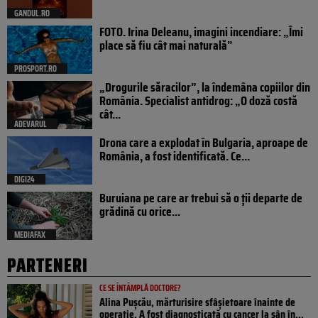
GANDUL.RO
FOTO. Irina Deleanu, imagini incendiare: „Îmi
place să fiu cât mai naturală”
PROSPORT.RO
„Drogurile săracilor”, la îndemâna copiilor din
România. Specialist antidrog: „O doză costă
cât...
ADEVARUL
Drona care a explodat în Bulgaria, aproape de
România, a fost identificată. Ce...
DIGI24
Buruiana pe care ar trebui să o ții departe de
grădină cu orice...
MEDIAFAX
PARTENERI
CE SE ÎNTÂMPLĂ DOCTORE?
Alina Pușcău, mărturisire sfâșietoare înainte de
operație. A fost diagnosticată cu cancer la sân în...