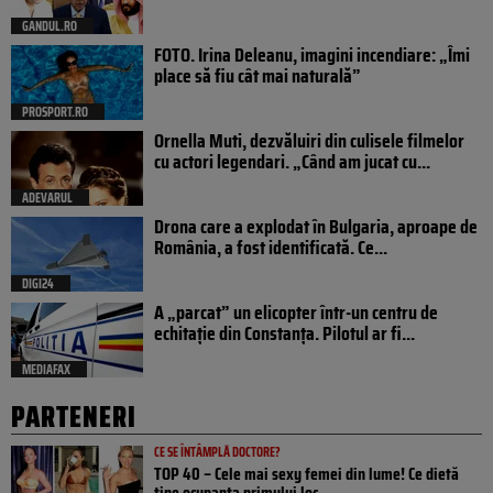
GANDUL.RO
FOTO. Irina Deleanu, imagini incendiare: „Îmi
place să fiu cât mai naturală”
PROSPORT.RO
Ornella Muti, dezvăluiri din culisele filmelor
cu actori legendari. „Când am jucat cu...
ADEVARUL
Drona care a explodat în Bulgaria, aproape de
România, a fost identificată. Ce...
DIGI24
A „parcat” un elicopter într-un centru de
echitație din Constanța. Pilotul ar fi...
MEDIAFAX
PARTENERI
CE SE ÎNTÂMPLĂ DOCTORE?
TOP 40 – Cele mai sexy femei din lume! Ce dietă
ține ocupanta primului loc