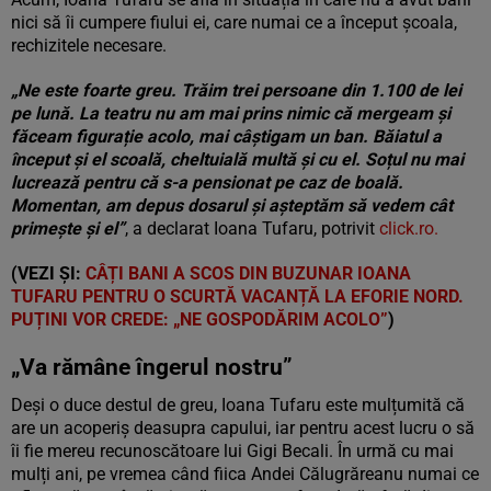
nici să îi cumpere fiului ei, care numai ce a început școala,
rechizitele necesare.
„Ne este foarte greu. Trăim trei persoane din 1.100 de lei
pe lună. La teatru nu am mai prins nimic că mergeam și
făceam figurație acolo, mai câștigam un ban. Băiatul a
început și el scoală, cheltuială multă și cu el. Soțul nu mai
lucrează pentru că s-a pensionat pe caz de boală.
Momentan, am depus dosarul și așteptăm să vedem cât
primește și el”
, a declarat Ioana Tufaru, potrivit
click.ro.
(VEZI ȘI:
CÂȚI BANI A SCOS DIN BUZUNAR IOANA
TUFARU PENTRU O SCURTĂ VACANȚĂ LA EFORIE NORD.
PUȚINI VOR CREDE: „NE GOSPODĂRIM ACOLO”
)
„Va rămâne îngerul nostru”
Deși o duce destul de greu, Ioana Tufaru este mulțumită că
are un acoperiș deasupra capului, iar pentru acest lucru o să
îi fie mereu recunoscătoare lui Gigi Becali. În urmă cu mai
mulți ani, pe vremea când fiica Andei Călugrăreanu numai ce