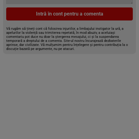
Intră în cont pentru a comenta
Vă rugăm să țineți cont că folosirea injuriilor, a limbajului instigator la ură, a
apelurilor la violență sau trimiterea repetată, în mod abuziv, a aceluiași
comentariu pot duce nu doar la ștergerea mesajului, ci și la suspendarea
temporară a dreptului de a comenta. Site-ul nostru încurajează dezbaterile
aprinse, dar civilizate. Vă mulțumim pentru înțelegere și pentru contribuția la o
discuție bazată pe argumente, nu pe atacuri.