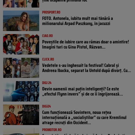
PROSPORT.RO
FOTO. Antonela, iubita mult mai tânără a
milionarului Arpad Paszkany, în jacuzzi
CIAO.RO
Poveştile de iubire care au rămas doar o amintire!
Imagini tari cu Gina Pistol, Răzvan...
CLICK.RO
Vedetele s-au înghesuit la festival! Cabral și
Andreea Ibacka, separat la Untold după divorț. Cu...
DIGI 24
Devin oamenii mai puțin inteligenți? Ce este
„efectul Flynn invers” și de ce îi îngrijorează...
DIGI24
Cum funcționează Sovintern, noua rețea
internațională a „socialiștilor” cu care Kremlinul
atrage recruți din Occident...
PROMOTOR.RO