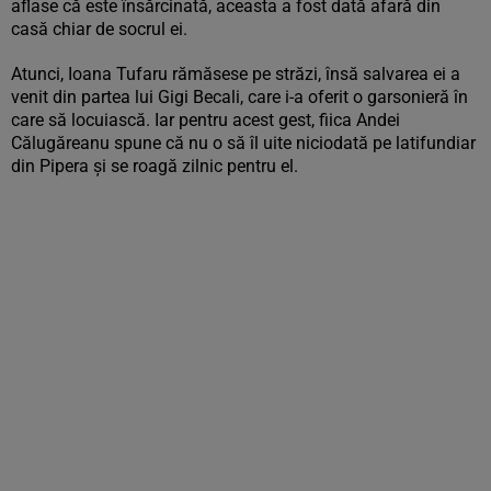
aflase că este însărcinată, aceasta a fost dată afară din
casă chiar de socrul ei.
Atunci, Ioana Tufaru rămăsese pe străzi, însă salvarea ei a
venit din partea lui Gigi Becali, care i-a oferit o garsonieră în
care să locuiască. Iar pentru acest gest, fiica Andei
Călugăreanu spune că nu o să îl uite niciodată pe latifundiar
din Pipera și se roagă zilnic pentru el.