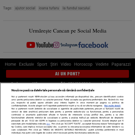
Tags:
ajutor social
ioana tufaru
la fundul sacului
Urmărește Cancan pe Social Media
Home
Exclusiv
Sport
Știri
Video
Horoscop
Vedete
Paparazzi
AI UN PONT?
Scrie-ne pe Whatsapp
, sună la 0741226226 sau trimite mail la
pont@cancan.ro
Nouă ne pasă ca datele tale personale să rămână confidențiale
Noi și partenerii noștri
1019
stocăm și/sau accesăm informații pe dispozitivul dvs., precum identificatorii cookie
unici pentru prelucrarea datelor cu caracter personal. Puteți accepta sau gestiona preferințele dvs. făcând clic mai
Știri interne
Știri externe
Politică
jos, respectiv vă puteți opune utilizării unui interes legitim în orice moment pe pagina cu politica de
confidențialitate. Aceste alegeri vor fi raportate partenerilor noștri și nu vă vor afecta navigarea.
Mai multe detalii
Noi si partenerii nostri (retelele de socializare si agentiile de publicitate partenere, precum si furnizorii nostri de
servicii de date analitice) prelucram date pentru a permite website-ului sa functioneze, pentru a personaliza
Ultimele stiri
Diete
Insula Iubirii
Dictionar de vise
LIFE STYLE
continutul si anunturile publicitare afisate in functie de interesele si/sau profilul dvs., pentru a va oferi
functionalitati aferente retelelor de socializare si pentru a analiza traficul pe website. Beneficiati de drepturile
Horoscop
prevazute de art. 15-22 din GDPR in legatura cu prelucrarea datelor cu caracter personal. Aceste drepturi pot fi
exercitate prin modalitatea indicata
aici
. Prin click pe “ACCEPT TOATE”, acceptati folosirea tuturor Tehnologiilor de
tip Cookie, care implica inclusiv acceptul dvs. cu privire la stocarea/accesarea informatiilor de catre Vendor-ii cu
Echipa editorială
Termeni si condiții
Politica de confidențialitate
care colaboram. Prin click pe “VREAU SA MODIFIC SETARILE INDIVIDUAL” puteti schimba preferintele in mod
individual, mai putin cele legate de cookie strict necesare pentru functionarea website-ului.