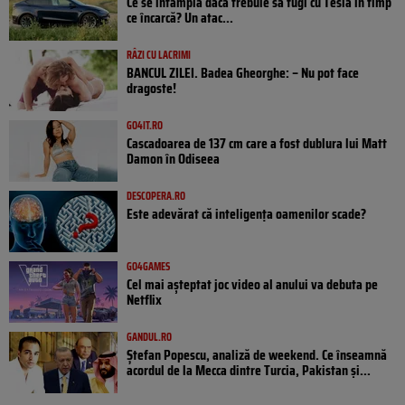
Ce se întâmplă dacă trebuie să fugi cu Tesla în timp
ce încarcă? Un atac...
RÂZI CU LACRIMI
BANCUL ZILEI. Badea Gheorghe: – Nu pot face
dragoste!
GO4IT.RO
Cascadoarea de 137 cm care a fost dublura lui Matt
Damon în Odiseea
DESCOPERA.RO
Este adevărat că inteligența oamenilor scade?
GO4GAMES
Cel mai așteptat joc video al anului va debuta pe
Netflix
GANDUL.RO
Ștefan Popescu, analiză de weekend. Ce înseamnă
acordul de la Mecca dintre Turcia, Pakistan şi...