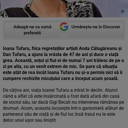
Adaugă-ne ca sursă
Urmărește-ne în Discover
preferată
Ioana Tufaru, fiica regretaților artiști Anda Călugăreanu și
Dan Tufaru, a ajuns la vrâsta de 47 de ani și duce o viață
grea. Această, soțul și fiul ei de numai 7 ani trăiesc de pe o
zi pe alta, cu un venit extrem de mic. Se pare că situația
este atât de rea încât Ioana Tufaru nu și-a permis nici să îi
cumpere rechizite micuțului care a început acum școală.
De câțiva ani, viața Ioanei Tufaru a intrat în declin. Atunci
când a aflat că este însărcinată a fost dată afară din casă
de socrul său, iar dacă Gigi Becali nu intervenea rămânea pe
drumuri. Acum, aceasta locuiește într-o garsonieră alături de
partenerul său de viață și de fiul lor, însă traiul nu le este
deloc unul ușor sau liniștit.