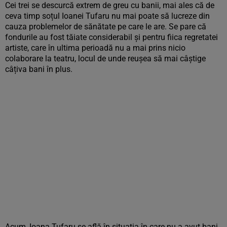
Cei trei se descurcă extrem de greu cu banii, mai ales că de
ceva timp soțul Ioanei Tufaru nu mai poate să lucreze din
cauza problemelor de sănătate pe care le are. Se pare că
fondurile au fost tăiate considerabil și pentru fiica regretatei
artiste, care în ultima perioadă nu a mai prins nicio
colaborare la teatru, locul de unde reușea să mai câștige
câțiva bani în plus.
Acum, Ioana Tufaru se află în situația în care nu a avut bani