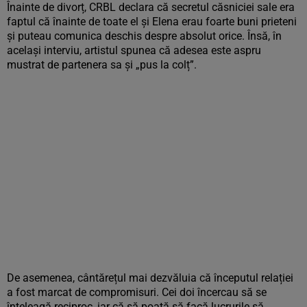
Înainte de divorț, CRBL declara că secretul căsniciei sale era
faptul că înainte de toate el și Elena erau foarte buni prieteni
și puteau comunica deschis despre absolut orice. Însă, în
același interviu, artistul spunea că adesea este aspru
mustrat de partenera sa și „pus la colț”.
De asemenea, cântărețul mai dezvăluia că începutul relației
a fost marcat de compromisuri. Cei doi încercau să se
înțeleagă reciproc, iar că să poată să facă lucrurile să