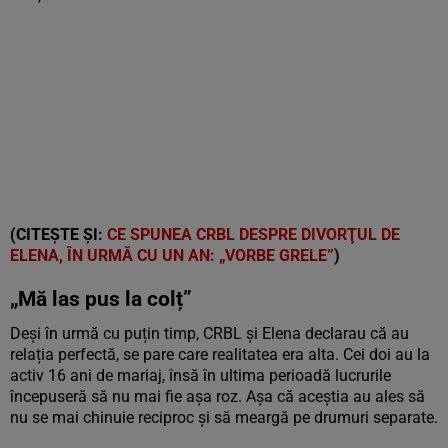
(CITEȘTE ȘI:
CE SPUNEA CRBL DESPRE DIVORŢUL DE
ELENA, ÎN URMĂ CU UN AN: „VORBE GRELE”
)
„Mă las pus la colț”
Deși în urmă cu puțin timp, CRBL și Elena declarau că au
relația perfectă, se pare care realitatea era alta. Cei doi au la
activ 16 ani de mariaj, însă în ultima perioadă lucrurile
începuseră să nu mai fie așa roz. Așa că aceștia au ales să
nu se mai chinuie reciproc și să meargă pe drumuri separate.