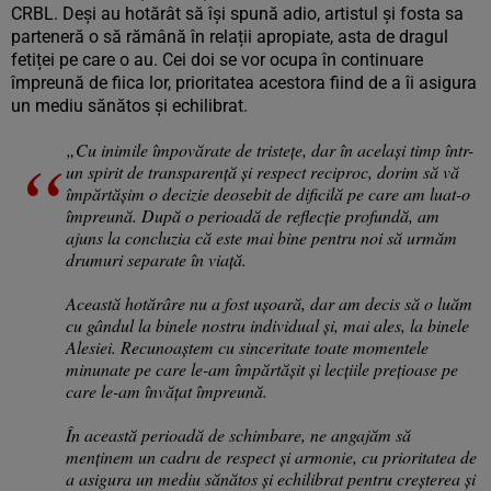
CRBL. Deși au hotărât să își spună adio, artistul și fosta sa
parteneră o să rămână în relații apropiate, asta de dragul
fetiței pe care o au. Cei doi se vor ocupa în continuare
împreună de fiica lor, prioritatea acestora fiind de a îi asigura
un mediu sănătos și echilibrat.
„Cu inimile împovărate de tristețe, dar în același timp într-
un spirit de transparență și respect reciproc, dorim să vă
împărtășim o decizie deosebit de dificilă pe care am luat-o
împreună. După o perioadă de reflecție profundă, am
ajuns la concluzia că este mai bine pentru noi să urmăm
drumuri separate în viață.
Această hotărâre nu a fost ușoară, dar am decis să o luăm
cu gândul la binele nostru individual și, mai ales, la binele
Alesiei. Recunoaștem cu sinceritate toate momentele
minunate pe care le-am împărtășit și lecțiile prețioase pe
care le-am învățat împreună.
În această perioadă de schimbare, ne angajăm să
menținem un cadru de respect și armonie, cu prioritatea de
a asigura un mediu sănătos și echilibrat pentru creșterea și