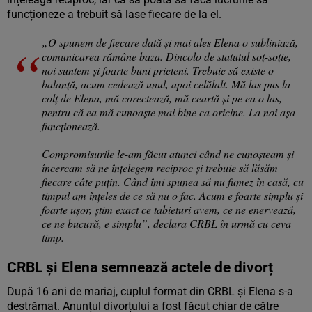
funcționeze a trebuit să lase fiecare de la el.
„O spunem de fiecare dată și mai ales Elena o subliniază,
comunicarea rămâne baza. Dincolo de statutul soț-soție,
noi suntem și foarte buni prieteni. Trebuie să existe o
balanță, acum cedează unul, apoi celălalt. Mă las pus la
colț de Elena, mă corectează, mă ceartă și pe ea o las,
pentru că ea mă cunoaște mai bine ca oricine. La noi așa
funcționează.
Compromisurile le-am făcut atunci când ne cunoșteam și
încercam să ne înțelegem reciproc și trebuie să lăsăm
fiecare câte puțin. Când îmi spunea să nu fumez în casă, cu
timpul am înțeles de ce să nu o fac. Acum e foarte simplu și
foarte ușor, știm exact ce tabieturi avem, ce ne enervează,
ce ne bucură, e simplu”, declara CRBL în urmă cu ceva
timp.
CRBL și Elena semnează actele de divorț
După 16 ani de mariaj, cuplul format din CRBL și Elena s-a
destrămat. Anunțul divorțului a fost făcut chiar de către