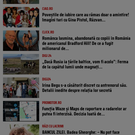
CIAO.RO
Poveştile de iubire care au rămas doar o amintire!
Imagini tari cu Gina Pistol, Răzvan...
CLICK.RO
Românca Iasmina, abandonată cu copiii în România
de americanul Bradford Hill! De ce a fugit
milionarul de...
DIGI 24
„Dacă Rusia ia țările baltice, vom fi acolo”: Ferma
de la capătul lumii unde magnați...
DIGI24
Irina Begu s-a căsătorit discret cu antrenorul său.
Detalii inedite despre relația lor secretă
PROMOTOR.RO
Funcția Waze și Maps de raportare a radarelor ar
putea fi interzisă. Decizia luată de...
RÂZI CU LACRIMI
BANCUL ZILEI. Badea Gheorghe: – Nu pot face