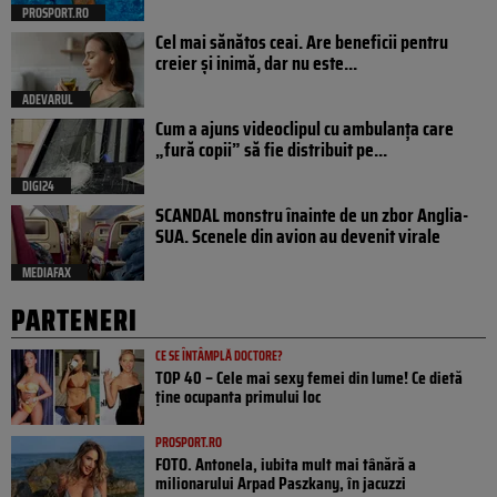
PROSPORT.RO
Cel mai sănătos ceai. Are beneficii pentru
creier și inimă, dar nu este...
ADEVARUL
Cum a ajuns videoclipul cu ambulanța care
„fură copii” să fie distribuit pe...
DIGI24
SCANDAL monstru înainte de un zbor Anglia-
SUA. Scenele din avion au devenit virale
MEDIAFAX
PARTENERI
CE SE ÎNTÂMPLĂ DOCTORE?
TOP 40 – Cele mai sexy femei din lume! Ce dietă
ține ocupanta primului loc
PROSPORT.RO
FOTO. Antonela, iubita mult mai tânără a
milionarului Arpad Paszkany, în jacuzzi