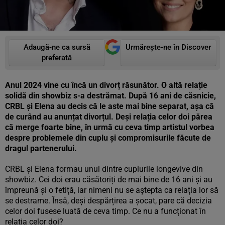
Adaugă-ne ca sursă
Urmărește-ne în Discover
preferată
Anul 2024 vine cu încă un divorț răsunător. O altă relație
solidă din showbiz s-a destrămat. După 16 ani de căsnicie,
CRBL și Elena au decis că le aste mai bine separat, așa că
de curând au anunțat divorțul. Deși relația celor doi părea
că merge foarte bine, în urmă cu ceva timp artistul vorbea
despre problemele din cuplu și compromisurile făcute de
dragul partenerului.
CRBL și Elena formau unul dintre cuplurile longevive din
showbiz. Cei doi erau căsătoriți de mai bine de 16 ani și au
împreună și o fetiță, iar nimeni nu se aștepta ca relația lor să
se destrame. Însă, deși despărțirea a șocat, pare că decizia
celor doi fusese luată de ceva timp. Ce nu a funcționat în
relația celor doi?