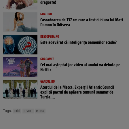
dragoste!
GO4IT.RO
Cascadoarea de 137 cm care a fost dublura lui Matt
Damon în Odiseea
DESCOPERA.RO
Este adevărat că inteligența oamenilor scade?
GO4GAMES
Cel mai așteptat joc video al anului va debuta pe
Netflix
GANDUL.RO
Acordul de la Mecca. Experții Atlantic Council
explică pactul de apărare comună semnat de
Turcia,...
Tags:
crbl
divort
elena