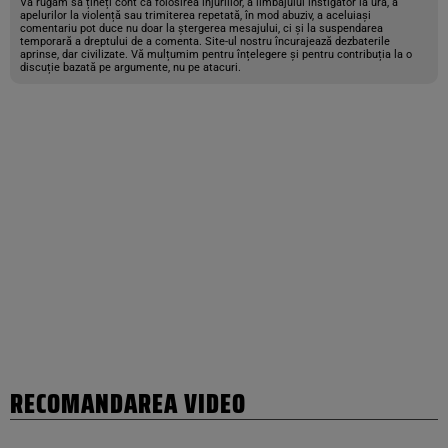
Vă rugăm să țineți cont că folosirea injuriilor, a limbajului instigator la ură, a
apelurilor la violență sau trimiterea repetată, în mod abuziv, a aceluiași
comentariu pot duce nu doar la ștergerea mesajului, ci și la suspendarea
temporară a dreptului de a comenta. Site-ul nostru încurajează dezbaterile
aprinse, dar civilizate. Vă mulțumim pentru înțelegere și pentru contribuția la o
discuție bazată pe argumente, nu pe atacuri.
RECOMANDAREA VIDEO