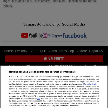
Tags:
fiica gina pistol
fiica smiley
gina pistol
josephine ana maria
smiley
Urmărește Cancan pe Social Media
Home
Exclusiv
Sport
Știri
Video
Horoscop
Vedete
Paparazzi
AI UN PONT?
Scrie-ne pe Whatsapp
, sună la 0741226226 sau trimite mail la
pont@cancan.ro
Nouă ne pasă ca datele tale personale să rămână confidențiale
Noi și partenerii noștri
1019
stocăm și/sau accesăm informații pe dispozitivul dvs., precum identificatorii cookie
unici pentru prelucrarea datelor cu caracter personal. Puteți accepta sau gestiona preferințele dvs. făcând clic mai
Știri interne
Știri externe
Politică
jos, respectiv vă puteți opune utilizării unui interes legitim în orice moment pe pagina cu politica de
confidențialitate. Aceste alegeri vor fi raportate partenerilor noștri și nu vă vor afecta navigarea.
Mai multe detalii
Noi si partenerii nostri (retelele de socializare si agentiile de publicitate partenere, precum si furnizorii nostri de
servicii de date analitice) prelucram date pentru a permite website-ului sa functioneze, pentru a personaliza
Ultimele stiri
Diete
Insula Iubirii
Dictionar de vise
LIFE STYLE
continutul si anunturile publicitare afisate in functie de interesele si/sau profilul dvs., pentru a va oferi
functionalitati aferente retelelor de socializare si pentru a analiza traficul pe website. Beneficiati de drepturile
Horoscop
prevazute de art. 15-22 din GDPR in legatura cu prelucrarea datelor cu caracter personal. Aceste drepturi pot fi
exercitate prin modalitatea indicata
aici
. Prin click pe “ACCEPT TOATE”, acceptati folosirea tuturor Tehnologiilor de
tip Cookie, care implica inclusiv acceptul dvs. cu privire la stocarea/accesarea informatiilor de catre Vendor-ii cu
Echipa editorială
Termeni si condiții
Politica de confidențialitate
care colaboram. Prin click pe “VREAU SA MODIFIC SETARILE INDIVIDUAL” puteti schimba preferintele in mod
individual, mai putin cele legate de cookie strict necesare pentru functionarea website-ului.