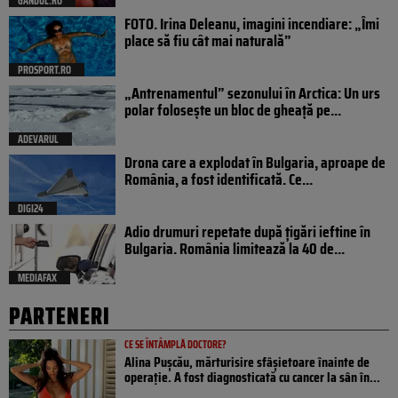
GANDUL.RO
FOTO. Irina Deleanu, imagini incendiare: „Îmi
place să fiu cât mai naturală”
PROSPORT.RO
„Antrenamentul” sezonului în Arctica: Un urs
polar folosește un bloc de gheață pe...
ADEVARUL
Drona care a explodat în Bulgaria, aproape de
România, a fost identificată. Ce...
DIGI24
Adio drumuri repetate după țigări ieftine în
Bulgaria. România limitează la 40 de...
MEDIAFAX
PARTENERI
CE SE ÎNTÂMPLĂ DOCTORE?
Alina Pușcău, mărturisire sfâșietoare înainte de
operație. A fost diagnosticată cu cancer la sân în...