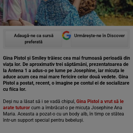
Adaugă-ne ca sursă
Urmărește-ne în Discover
preferată
Gina Pistol și Smiley trăiesc cea mai frumoasă perioadă din
viața lor. De aproximativ trei săptămâni, prezentatoarea de
la Antena 1 a adus-o pe lume pe Josephine, iar micuța le
aduce acum cea mai mare fericire celor două vedete. Gina
Pistol a postat, recent, o imagine pe contul ei de socializare
cu fiica lor.
Deși nu a lăsat să i se vadă chipul,
Gina Pistol a vrut să le
arate tuturor
cum a îmbrăcat-o pe micuța Josephine Ana
Maria. Aceasta a pozat-o cu un body alb, în timp ce stătea
într-un support special pentru bebeluși.