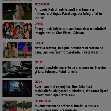
PROSPORT.RO
Antonela Pătruț, iubita mult mai tânără a
milionarului Arpad Paszkany, s-a fotografiat în
jacuzzi
CIAO.RO
Poveştile de iubire care au rămas doar o amintire!
Imagini tari cu Gina Pistol, Răzvan...
CLICK.RO
Natalia Mateuț, imagini incendiare în costum de
baie. Cum s-a lăsat fotografiată în vacanța din...
DIGI 24
Ce sunt punctele negre de pe marginea parbrizului
și la ce folosesc. Rolul lor este...
DIGI24
Avertismentul experților: România riscă
raționalizări obligatorii și blackout, din cauza lipsei
investițiilor. Apel către ANRE
PROMOTOR.RO
Nivelul extrem de scăzut al Dunării a dus la o
descoperire rară. Era acolo de...