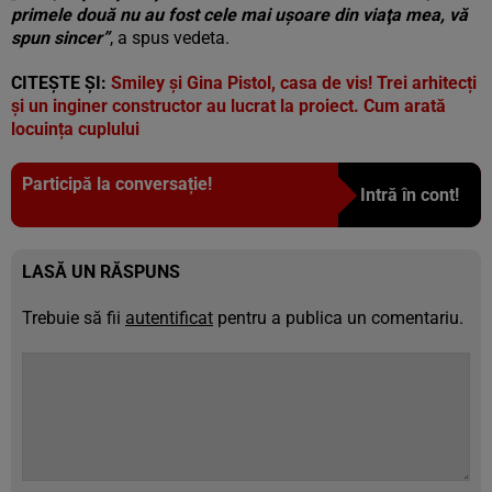
primele două nu au fost cele mai uşoare din viaţa mea, vă
spun sincer”
, a spus vedeta.
CITEȘTE ȘI:
Smiley și Gina Pistol, casa de vis! Trei arhitecți
şi un inginer constructor au lucrat la proiect. Cum arată
locuința cuplului
Participă la conversație!
Intră în cont!
LASĂ UN RĂSPUNS
Trebuie să fii
autentificat
pentru a publica un comentariu.