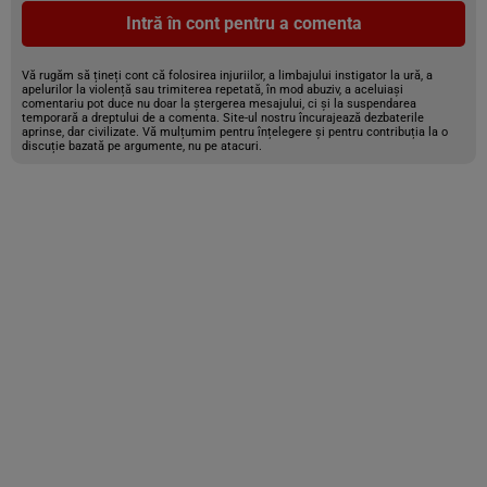
Intră în cont pentru a comenta
Vă rugăm să țineți cont că folosirea injuriilor, a limbajului instigator la ură, a
apelurilor la violență sau trimiterea repetată, în mod abuziv, a aceluiași
comentariu pot duce nu doar la ștergerea mesajului, ci și la suspendarea
temporară a dreptului de a comenta. Site-ul nostru încurajează dezbaterile
aprinse, dar civilizate. Vă mulțumim pentru înțelegere și pentru contribuția la o
discuție bazată pe argumente, nu pe atacuri.