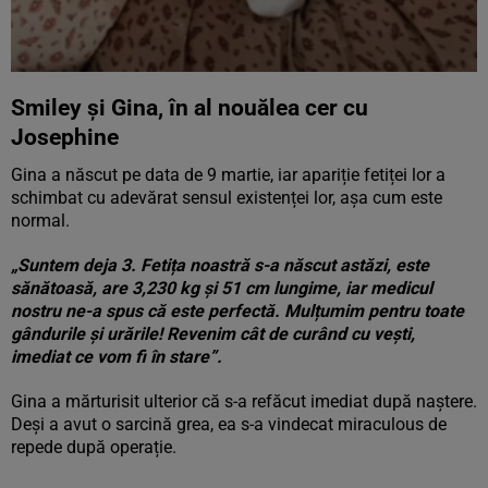
Smiley și Gina, în al nouălea cer cu
Josephine
Gina a născut pe data de 9 martie, iar apariție fetiței lor a
schimbat cu adevărat sensul existenței lor, așa cum este
normal.
„Suntem deja 3. Fetița noastră s-a născut astăzi, este
sănătoasă, are 3,230 kg și 51 cm lungime, iar medicul
nostru ne-a spus că este perfectă. Mulțumim pentru toate
gândurile și urările! Revenim cât de curând cu vești,
imediat ce vom fi în stare”.
Gina a mărturisit ulterior că s-a refăcut imediat după naștere.
Deși a avut o sarcină grea, ea s-a vindecat miraculous de
repede după operație.