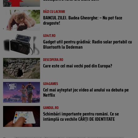
RÂZI CU LACRIMI
BANCUL ZILEI. Badea Gheorghe: – Nu pot face
dragoste!
GO4IT.RO
Gadget util pentru grădină: Radio solar portabil cu
Bluetooth la Dedeman
DESCOPERA.RO
Care este cel mai vechi pod din Europa?
GO4GAMES
Cel mai așteptat joc video al anului va debuta pe
Netflix
GANDUL.RO
Schimbări importante pentru români. Ce se
întâmplă cu vechile CĂRȚI DE IDENTITATE