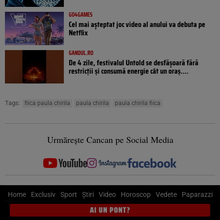
GO4GAMES
Cel mai așteptat joc video al anului va debuta pe
Netflix
GANDUL.RO
De 4 zile, festivalul Untold se desfășoară fără
restricții și consumă energie cât un oraș....
Tags:
fiica paula chirila
paula chirila
paula chirila fiica
Urmărește Cancan pe Social Media
Home
Exclusiv
Sport
Știri
Video
Horoscop
Vedete
Paparazzi
AI UN PONT?