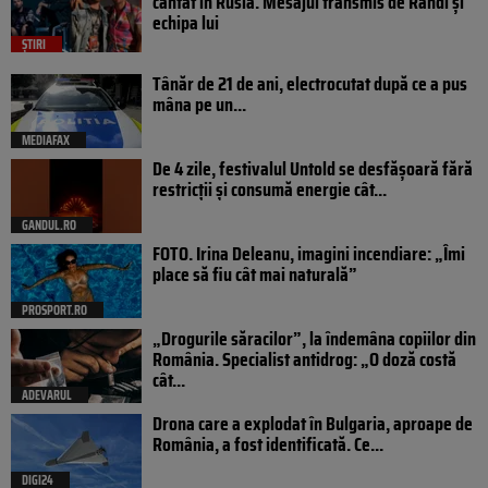
cântat în Rusia. Mesajul transmis de Randi și
echipa lui
ȘTIRI
Tânăr de 21 de ani, electrocutat după ce a pus
mâna pe un...
MEDIAFAX
De 4 zile, festivalul Untold se desfășoară fără
restricții și consumă energie cât...
GANDUL.RO
FOTO. Irina Deleanu, imagini incendiare: „Îmi
place să fiu cât mai naturală”
PROSPORT.RO
„Drogurile săracilor”, la îndemâna copiilor din
România. Specialist antidrog: „O doză costă
cât...
ADEVARUL
Drona care a explodat în Bulgaria, aproape de
România, a fost identificată. Ce...
DIGI24