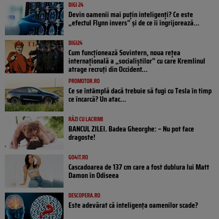
DIGI 24
Devin oamenii mai puțin inteligenți? Ce este
„efectul Flynn invers” și de ce îi îngrijorează...
DIGI24
Cum funcționează Sovintern, noua rețea
internațională a „socialiștilor” cu care Kremlinul
atrage recruți din Occident...
PROMOTOR.RO
Ce se întâmplă dacă trebuie să fugi cu Tesla în timp
ce încarcă? Un atac...
RÂZI CU LACRIMI
BANCUL ZILEI. Badea Gheorghe: – Nu pot face
dragoste!
GO4IT.RO
Cascadoarea de 137 cm care a fost dublura lui Matt
Damon în Odiseea
DESCOPERA.RO
Este adevărat că inteligența oamenilor scade?