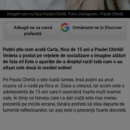
Imagini rare cu fiica Paulei Chirilă. Foto: Instagram / Paula Chirilă
Adaugă-ne ca sursă
Urmărește-ne în Discover
preferată
Puțini știu cum arată Carla, fiica de 15 ani a Paulei Chirilă!
Vedeta a postat pe rețelele de socializare o imagine alături
de fata ei! Este o apariție de-a dreptul rară! Iată cum s-au
afișat cele două în mediul online!
Pe Paula Chirilă o știe toată lumea, însă puțini au avut
ocazia să o vadă pe fiica ei. Clara a crescut, iar acum este o
adolescentă de 15 ani care îi seamănă foarte mult mamei
sale. În timp ce femeia care i-a dat viață este mai mereu
prezentă pe micile ecrane, tânăra preferă să stea departe de
luminile reflectoarelor, iar așa este o prezență foarte discretă.