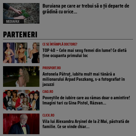
Buruiana pe care ar trebui să o ții departe de
grădină cu orice...
MEDIAFAX
PARTENERI
CE SE ÎNTÂMPLĂ DOCTORE?
TOP 40 – Cele mai sexy femei din lume! Ce dietă
ține ocupanta primului loc
PROSPORT.RO
Antonela Pătruț, iubita mult mai tânără a
milionarului Arpad Paszkany, s-a fotografiat în
jacuzzi
CIAO.RO
Poveştile de iubire care au rămas doar o amintire!
Imagini tari cu Gina Pistol, Răzvan...
CLICK.RO
Vila lui Alexandru Arșinel de la 2 Mai, păstrată de
familie. Ce se vinde chiar...