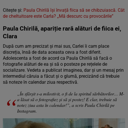
Citește și:
Paula Chirilă își învață fiica să se chibzuiască. Cât
de cheltuitoare este Carla? „Mă descurc cu provocările”
Paula Chirilă, apariție rară alături de fiica ei,
Clara
După cum am precizat și mai sus, Carlei îi cam place
discreția, însă de data aceasta ceva a fost diferit.
Adolescenta a fost de acord ca Paula Chirilă să facă o
fotografie alături de ea și să o posteze pe rețelele de
socializare. Vedeta a publicat imaginea, dar și un mesaj prin
intermediul căruia a făcut și o glumă, precizând că trebuie
să noteze în calendar ziua respectivă.
„În sfârșit s-a milostivit, o fi de la spiritul sărbătorilor… M-
a lăsat să o fotografiez și să și postez! E clar, trebuie să
notez ziua asta în calendar!”, a scris Paula Chirilă pe
Instagram.