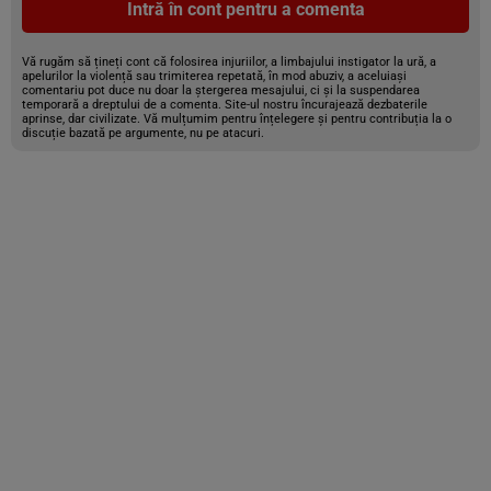
Intră în cont pentru a comenta
Vă rugăm să țineți cont că folosirea injuriilor, a limbajului instigator la ură, a
apelurilor la violență sau trimiterea repetată, în mod abuziv, a aceluiași
comentariu pot duce nu doar la ștergerea mesajului, ci și la suspendarea
temporară a dreptului de a comenta. Site-ul nostru încurajează dezbaterile
aprinse, dar civilizate. Vă mulțumim pentru înțelegere și pentru contribuția la o
discuție bazată pe argumente, nu pe atacuri.