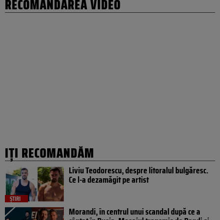
RECOMANDAREA VIDEO
IȚI RECOMANDĂM
Liviu Teodorescu, despre litoralul bulgăresc.
Ce l-a dezamăgit pe artist
ȘTIRI
Morandi, în centrul unui scandal după ce a