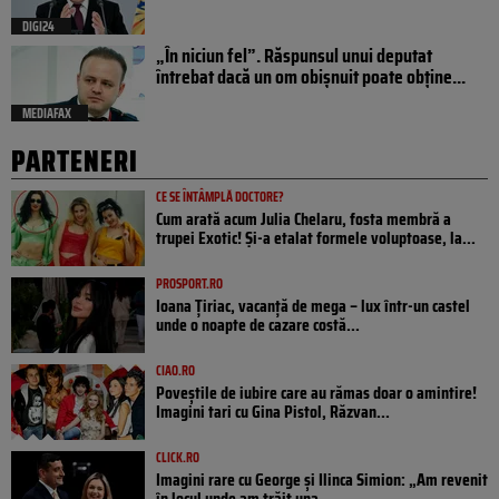
DIGI24
„În niciun fel”. Răspunsul unui deputat
întrebat dacă un om obișnuit poate obține...
MEDIAFAX
PARTENERI
CE SE ÎNTÂMPLĂ DOCTORE?
Cum arată acum Julia Chelaru, fosta membră a
trupei Exotic! Și-a etalat formele voluptoase, la...
PROSPORT.RO
Ioana Țiriac, vacanță de mega – lux într-un castel
unde o noapte de cazare costă...
CIAO.RO
Poveştile de iubire care au rămas doar o amintire!
Imagini tari cu Gina Pistol, Răzvan...
CLICK.RO
Imagini rare cu George și Ilinca Simion: „Am revenit
în locul unde am trăit una...