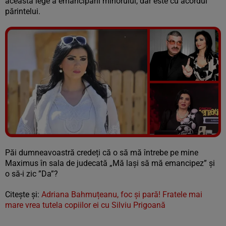
această lege a emancipării minorului, dar este cu acordul
părintelui.
Vezi galeria foto
5 poze
Păi
dumneavoastră
credeți
că
o
să
mă
întrebe
pe
mine
Maximus
în
sala
de
judecată
„Mă
lași
să
mă
emancipez”
și
o
să-i
zic ”
Da”?
Citește și:
Adriana Bahmuțeanu, foc și pară! Fratele mai
mare vrea tutela copiilor ei cu Silviu Prigoană