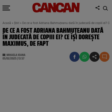
Acasă
»
Știri
»
De ce a fost Adriana Bahmuțeanu dată în judecată de copiii ei? Ce 
DE CE A FOST ADRIANA BAHMUȚEANU DATĂ
ÎN JUDECATĂ DE COPIII EI? CE ÎȘI DOREȘTE
MAXIMUS, DE FAPT
DE:
MIHAELA IOANA
05/02/2025 | 13:57