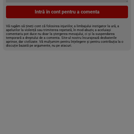
Intră în cont pentru a comenta
Vă rugăm să țineți cont că folosirea injuriilor, a limbajului instigator la ură, a
apelurilor la violență sau trimiterea repetată, în mod abuziv, a aceluiași
comentariu pot duce nu doar la ștergerea mesajului, ci și la suspendarea
temporară a dreptului de a comenta. Site-ul nostru încurajează dezbaterile
aprinse, dar civilizate. Vă mulțumim pentru înțelegere și pentru contribuția la o
discuție bazată pe argumente, nu pe atacuri.