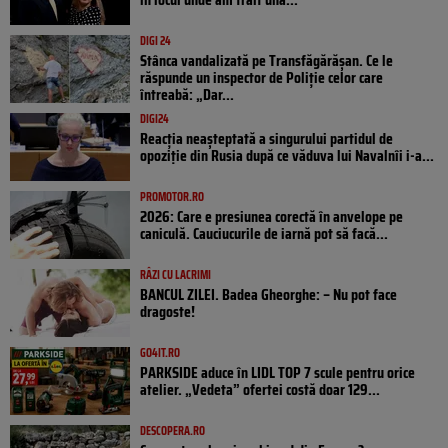
DIGI 24
Stânca vandalizată pe Transfăgărășan. Ce le
răspunde un inspector de Poliție celor care
întreabă: „Dar...
DIGI24
Reacția neașteptată a singurului partidul de
opoziţie din Rusia după ce văduva lui Navalnîi i-a...
PROMOTOR.RO
2026: Care e presiunea corectă în anvelope pe
caniculă. Cauciucurile de iarnă pot să facă...
RÂZI CU LACRIMI
BANCUL ZILEI. Badea Gheorghe: – Nu pot face
dragoste!
GO4IT.RO
PARKSIDE aduce în LIDL TOP 7 scule pentru orice
atelier. „Vedeta” ofertei costă doar 129...
DESCOPERA.RO