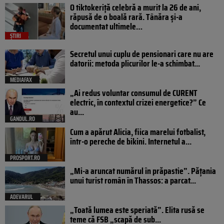
O tiktokeriță celebră a murit la 26 de ani,
răpusă de o boală rară. Tânăra și-a
documentat ultimele…
ȘTIRI
Secretul unui cuplu de pensionari care nu are
datorii: metoda plicurilor le-a schimbat...
MEDIAFAX
„Ai redus voluntar consumul de CURENT
electric, în contextul crizei energetice?” Ce
au...
GANDUL.RO
Cum a apărut Alicia, fiica marelui fotbalist,
într-o pereche de bikini. Internetul a...
PROSPORT.RO
„Mi-a aruncat numărul în prăpastie”. Pățania
unui turist român în Thassos: a parcat...
ADEVARUL
„Toată lumea este speriată”. Elita rusă se
teme că FSB „scapă de sub...