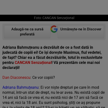
Foto: CANCAN Senzațional
Adaugă-ne ca sursă
Urmărește-ne în Discover
preferată
Adriana Bahmuțeanu a dezvăluit de ce a fost dată în
judecată de copiii ei! Ce își dorește Maximus, fiul vedetei,
de fapt? Chiar ea a făcut dezvăluirile, totul în exclusivitate
pentru
CANCAN Senzațional
! Vă prezentăm cele mai noi
declarații!
Dan Diaconescu
: Ce vor copiii?
Adriana Bahmuțeanu
: Ei vor niște drepturi pe care în mod
normal, într-un stat de drept, nu le-ar avea. Nu există copil de
14 ani să facă ce vrea el, nu există nici de 17 ani să facă ce
vrea el, nici la 18 ani. Eu sunt psiholog, știți ce aș propune
(n.r. la vârsta de 18 ani)? Să-și ia băieții un an sălbatic, să se