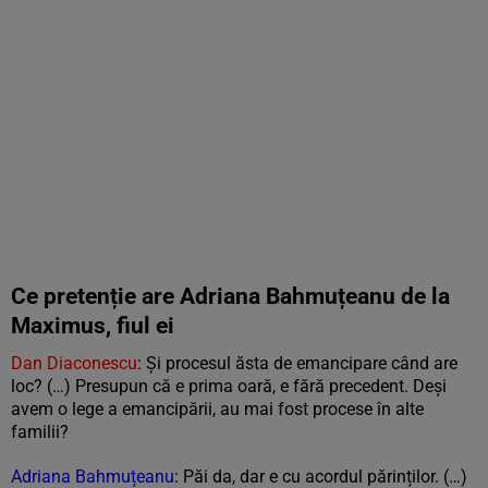
Ce pretenție are Adriana Bahmuțeanu de la
Maximus, fiul ei
Dan Diaconescu
: Și
procesul
ăsta
de
emancipare
când
are
loc? (…) Presupun
că
e
prima
oară,
e
fără
precedent.
Deși
avem
o
lege
a
emancipării,
au
mai
fost
procese
în
alte
familii?
Adriana Bahmuțeanu
: Păi
da,
dar
e cu acordul părinților. (…)