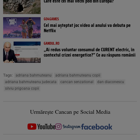
Care este cel mai vechi pod din Europa?
GO4GAMES
Cel mai așteptat joc video al anului va debuta pe
Netflix
GANDUL.RO
„Ai redus voluntar consumul de CURENT electric, în
contextul crizei energetice?” Ce au răspuns românii
Tags:
adriana bahmuteanu
adriana bahmuteanu copii
adriana bahmuteanu judecata
cancan senzational
dan diaconescu
silviu prigoana copii
Urmărește Cancan pe Social Media