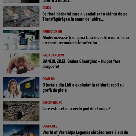
pentru a încasa...
DIGI24
Ce riscă bărbatul care a vandalizat o stâncă de pe
Transfăgărășan în semn de iubire...
PROMOTOR.RO
Modernizează-ți mașina fără investiții mari. Cinci
accesorii recomandate șoferilor
RÂZI CU LACRIMI
BANCUL ZILEI. Badea Gheorghe: – Nu pot face
dragoste!
GO4IT.RO
O jucărie din Lidl a explodat la căldură: copil cu
grefă de piele
DESCOPERA.RO
Care este cel mai vechi pod din Europa?
GO4GAMES
World of Warships Legends sărbătorește 7 ani de