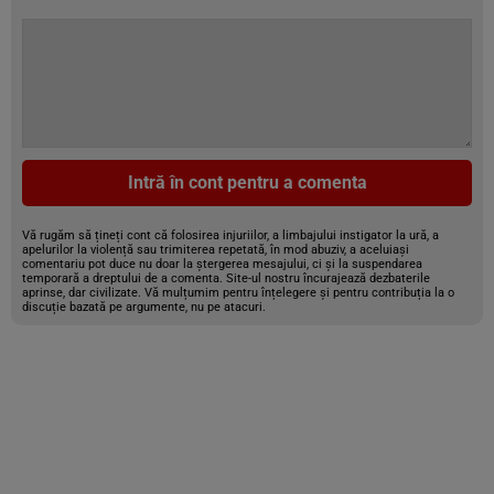
Intră în cont pentru a comenta
Vă rugăm să țineți cont că folosirea injuriilor, a limbajului instigator la ură, a
apelurilor la violență sau trimiterea repetată, în mod abuziv, a aceluiași
comentariu pot duce nu doar la ștergerea mesajului, ci și la suspendarea
temporară a dreptului de a comenta. Site-ul nostru încurajează dezbaterile
aprinse, dar civilizate. Vă mulțumim pentru înțelegere și pentru contribuția la o
discuție bazată pe argumente, nu pe atacuri.