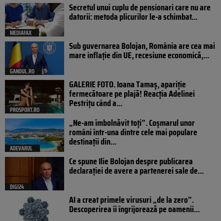
Secretul unui cuplu de pensionari care nu are
datorii: metoda plicurilor le-a schimbat...
MEDIAFAX
Sub guvernarea Bolojan, România are cea mai
mare inflație din UE, recesiune economică,...
GANDUL.RO
GALERIE FOTO. Ioana Tamaş, apariție
fermecătoare pe plajă! Reacția Adelinei
Pestrițu când a...
PROSPORT.RO
„Ne-am îmbolnăvit toți”. Coșmarul unor
români într-una dintre cele mai populare
destinații din...
ADEVARUL
Ce spune Ilie Bolojan despre publicarea
declarației de avere a partenerei sale de...
DIGI24
AI a creat primele virusuri „de la zero”.
Descoperirea îi îngrijorează pe oamenii...