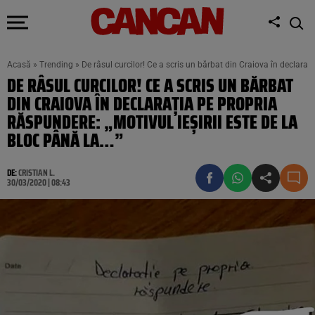
Acasă
»
Trending
»
De râsul curcilor! Ce a scris un bărbat din Craiova în declarați
DE RÂSUL CURCILOR! CE A SCRIS UN BĂRBAT
DIN CRAIOVA ÎN DECLARAȚIA PE PROPRIA
RĂSPUNDERE: „MOTIVUL IEȘIRII ESTE DE LA
BLOC PÂNĂ LA…”
DE:
CRISTIAN L.
30/03/2020 | 08:43