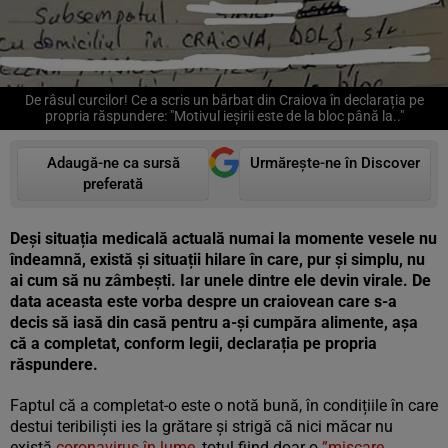
De râsul curcilor! Ce a scris un bărbat din Craiova în declarația pe
propria răspundere: "Motivul ieșirii este de la bloc până la.."
Adaugă-ne ca sursă
Urmărește-ne în Discover
preferată
Deși situația medicală actuală numai la momente vesele nu
îndeamnă, există și situații hilare în care, pur și simplu, nu
ai cum să nu zâmbești. Iar unele dintre ele devin virale. De
data aceasta este vorba despre un craiovean care s-a
decis să iasă din casă pentru a-și cumpăra alimente, așa
că a completat, conform legii, declarația pe propria
răspundere.
Faptul că a completat-o este o notă bună, în condițiile în care
destui teribiliști ies la grătare și strigă că nici măcar nu
există
coronavirus în lume
, totul fiind doar o
”mișcare