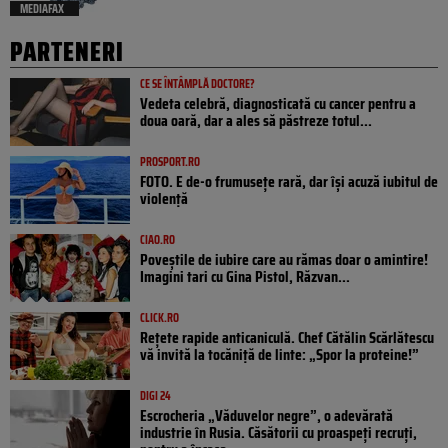
MEDIAFAX
PARTENERI
CE SE ÎNTÂMPLĂ DOCTORE?
Vedeta celebră, diagnosticată cu cancer pentru a
doua oară, dar a ales să păstreze totul...
PROSPORT.RO
FOTO. E de-o frumusețe rară, dar își acuză iubitul de
violență
CIAO.RO
Poveştile de iubire care au rămas doar o amintire!
Imagini tari cu Gina Pistol, Răzvan...
CLICK.RO
Rețete rapide anticaniculă. Chef Cătălin Scărlătescu
vă invită la tocăniță de linte: „Spor la proteine!”
DIGI 24
Escrocheria „Văduvelor negre”, o adevărată
industrie în Rusia. Căsătorii cu proaspeți recruți,