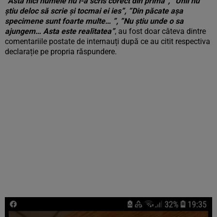
”Ăsta nici numele nu l-a scris corect din prima”, ”Unii nu
știu deloc să scrie și tocmai ei ies”, ”Din păcate așa
specimene sunt foarte multe… ”, ”Nu știu unde o sa
ajungem… Asta este realitatea”
, au fost doar câteva dintre
comentariile postate de internauți după ce au citit respectiva
declarație pe propria răspundere.