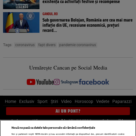
existență cu activități festive și recompense
GANDUL.RO
Sub guvernarea Bolojan, România are cea mai mare
inflație din UE, recesiune economică, prețuri
record...
Tags:
coronavirus
fapt divers
pandemie coronavirus
Urmărește Cancan pe Social Media
Home
Exclusiv
Sport
Știri
Video
Horoscop
Vedete
Paparazzi
AI UN PONT?
Scrie-ne pe Whatsapp
, sună la 0741226226 sau trimite mail la
pont@cancan.ro
Nouă ne pasă ca datele tale personale să rămână confidențiale
Noi și partenerii noștri
1019
stocăm și/sau accesăm informații pe dispozitivul dvs., precum identificatorii cookie