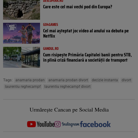
DESCOPERA.RO
Care este cel mai vechi pod din Europa?
GO4GAMES
Cel mai așteptat joc video al anului va debuta pe
Netflix
GANDUL.RO
Cum risipește Primăria Capitalei banii pentru STB,
în plină criză financiară a societății de transport
Tags:
anamaria prodan
anamaria prodan divort
decizie instanta
divort
laurentiu reghecampf
laurentiu reghecampf divort
Urmărește Cancan pe Social Media