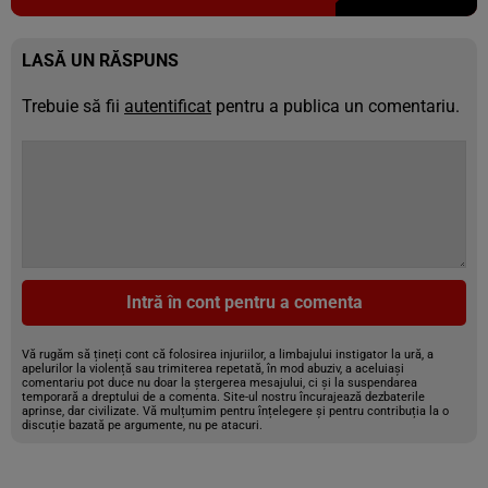
LASĂ UN RĂSPUNS
Trebuie să fii
autentificat
pentru a publica un comentariu.
Intră în cont pentru a comenta
Vă rugăm să țineți cont că folosirea injuriilor, a limbajului instigator la ură, a
apelurilor la violență sau trimiterea repetată, în mod abuziv, a aceluiași
comentariu pot duce nu doar la ștergerea mesajului, ci și la suspendarea
temporară a dreptului de a comenta. Site-ul nostru încurajează dezbaterile
aprinse, dar civilizate. Vă mulțumim pentru înțelegere și pentru contribuția la o
discuție bazată pe argumente, nu pe atacuri.