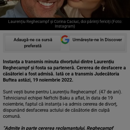
Laurențiu Reghecampf și Corina Caciuc, doi părinți fericiți (Foto:
Instagram)
Adaugă-ne ca sursă
Urmărește-ne în Discover
preferată
Instanța a transmis minuta divorțului dintre Laurențiu
Reghecampf și fosta sa parteneră. Cererea de desfacere a
căsătoriei a fost admisă. Iată ce a transmis Judecătoria
Buftea astăzi, 19 noiembrie 2022.
Sunt vești bune pentru Laurențiu Reghecampf. (47 de ani).
Tehnicianul echipei Neftchi Baku a aflat, în data de 19
noiembrie, faptul că instanța i-a admis cererea de divorț,
dispunând desfacerea actului de căsătorie din culpă
comună.
”Admite în parte cererea reclamantului, Reghecampf