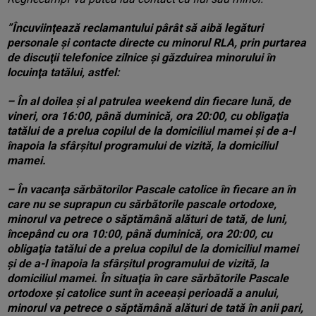
”Încuviinţează reclamantului pârât să aibă legături
personale şi contacte directe cu minorul RLA, prin purtarea
de discuţii telefonice zilnice şi găzduirea minorului în
locuinţa tatălui, astfel:
– În al doilea şi al patrulea weekend din fiecare lună, de
vineri, ora 16:00, până duminică, ora 20:00, cu obligaţia
tatălui de a prelua copilul de la domiciliul mamei şi de a-l
înapoia la sfârşitul programului de vizită, la domiciliul
mamei.
– În vacanţa sărbătorilor Pascale catolice în fiecare an în
care nu se suprapun cu sărbătorile pascale ortodoxe,
minorul va petrece o săptămână alături de tată, de luni,
începând cu ora 10:00, până duminică, ora 20:00, cu
obligaţia tatălui de a prelua copilul de la domiciliul mamei
şi de a-l înapoia la sfârşitul programului de vizită, la
domiciliul mamei. În situaţia în care sărbătorile Pascale
ortodoxe şi catolice sunt în aceeaşi perioadă a anului,
minorul va petrece o săptămână alături de tată în anii pari,