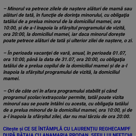
– Minorul va petrece zilele de naştere alături de mamă sau
alături de tată, în funcţie de dorinţa minorului, cu obligaţia
tatălui de a prelua minorul de la domiciliul mamei, ora
10:00, şi de a-l înapoia la sfârşitul programului de vizită,
ora 20:00, la domiciliul mamei, iar daca minorul doreşte
poate petrece alături de tată şi ulterior zilei de naştere, o zi.
– În perioada vacanţei de vară, anual, în perioada 01.07,
ora 10:00, până la data de 31.07, ora 20:00, cu obligaţia
tatălui de a prelua copilul de la domiciliul mamei şi de a-l
înapoia la sfârşitul programului de vizită, la domiciliul
mamei.
– Ori de câte ori în afara programului stabilit şi când
programul şcolar/extraşcolar permite, tatăl poate vizita
minorul sau se poate întâlni cu acesta, cu obligaţia tatălui
de a prelua minorul de la domiciliul mamei, ora 10:00, şi de
a-l înapoia la sfârşitul zilei, dar nu mai târziu de ora 20:00.
Citește și
CE SE ÎNTÂMPLĂ CU LAURENȚIU REGHECAMPF
DUPĂ BĂTAIA CU ANAMARIA PRODAN. ȘEFII LUI NEFTCHI