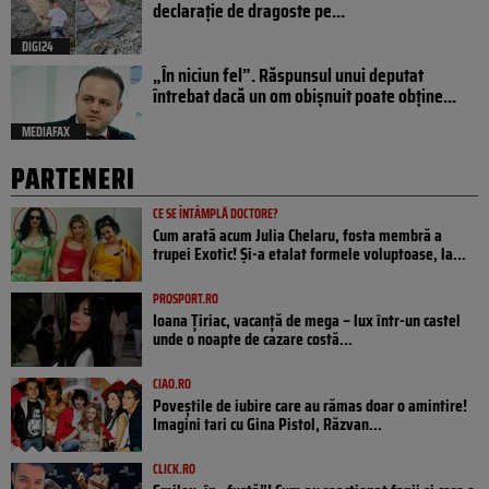
declarație de dragoste pe...
DIGI24
„În niciun fel”. Răspunsul unui deputat
întrebat dacă un om obișnuit poate obține...
MEDIAFAX
PARTENERI
CE SE ÎNTÂMPLĂ DOCTORE?
Cum arată acum Julia Chelaru, fosta membră a
trupei Exotic! Și-a etalat formele voluptoase, la...
PROSPORT.RO
Ioana Țiriac, vacanță de mega – lux într-un castel
unde o noapte de cazare costă...
CIAO.RO
Poveştile de iubire care au rămas doar o amintire!
Imagini tari cu Gina Pistol, Răzvan...
CLICK.RO