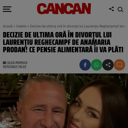
Acasă
»
Vedete
»
Decizie de ultima oră în divorţul lui Laurenţiu Reghecampf de A
DECIZIE DE ULTIMA ORĂ ÎN DIVORŢUL LUI
LAURENŢIU REGHECAMPF DE ANAMARIA
PRODAN! CE PENSIE ALIMENTARĂ ÎI VA PLĂTI
DE:
ELIZA POPESCU
19/11/2022 | 16:22