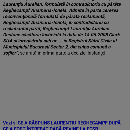
Laurenţiu Aurelian, formulată în contradictoriu cu pârâta
Reghecampf Anamaria-Ionela. Admite în parte cererea
reconvenţională formulată de pârâta reclamantă,
Reghecampf Anamaria-Ionela, în contradictoriu cu
reclamantul pârât, Reghecampf Laurenţiu Aurelian.
Desface căsătoria încheiată la data de 14.06.2008 Clark
SUA şi înregistrata sub nr. … în Registrul Stării Civile al
Municipiului Bucureşti Sector 2, din culpa comună a
soţilor”
, se arată în prima parte a deciziei instanței.
Vezi și
CE A RĂSPUNS LAURENȚIU REGHECAMPF DUPĂ
CE A FOST ÎNTREBAT DACĂ REVINE LA FCSB.