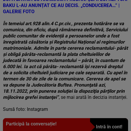
BAKU L-AU ANUNȚAT CE AU DECIS. „CONDUCEREA…” |
GALERIE FOTO
În temeiul art.928 alin.4 C.pr.civ., prezenta hotărâre se va
comunica, din oficiu, după rămânerea definitivă, Serviciului
public comunitar de evidență a persoanelor unde a fost
înregistrată căsătoria şi Registrului Național al regimurilor
matrimoniale. Admite în parte cererea reclamantului- pârât
şi obligă pârâta-reclamantă la plata cheltuielilor de
judecată în favoarea reclamantului – pârât, în cuantum de
6.000 lei. Ia act că pârâta- reclamantă îşi rezervă dreptul
de a solicita cheltuieli judiciare pe cale separată. Cu apel în
termen de 30 de zile de la comunicare. Cererea de apel se
va depune la Judecătoria Buftea. Pronunţată azi,
18.11.2022, prin punerea soluţiei la dispoziţia părţilor prin
mijlocirea grefei instanţei”
, se mai arată în decizia instanței.
Sursă foto: Instagram
Participă la conversație!
Intră în cont!