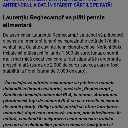
ANTRENORUL A DAT, ÎN SFÂRȘIT, CĂRȚILE PE FAȚĂ!
Laurențiu Reghecampf va plăti pensie
alimentară
De asemenea, Laurențiu Reghecampf va trebui să plătească
o pensie alimentară lunară ce reprezintă o cotă de 1/6 din
venitul net. Cu alte cuvinte, tehnicianul echipei Neftchi Baku
trebuie să plătească în jur de 1.600 de euro, lunar, o sumă
mult mai mică decât cea care a fost stipulată în ordonanța
preşedinţială (suma de 2.000 de euro) sau cea care a fost
stabilită la Fond (suma de 7.000 de euro).
”Încuviinţează pârâtei reclamante să păstreze numele
dobândit în timpul căsătoriei, acela de „Reghecampf „.
Stabileşte locuinţa minorului RLA, la mama. Autoritatea
părintească faţă de minorul RLA se va exercita în comun
de ambii părinţi. Obligă ambii părinţi să ofere întreţinere
minorului, după cum urmează: mama, prin întreţinerea în
natură, constând în asigurarea celor necesare traiului
precum şi a cheltuielilor pentru educare, învăţătură şi