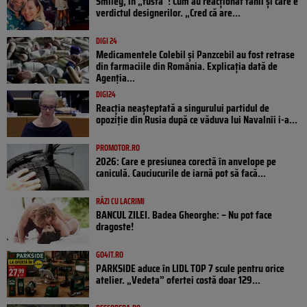
Smiley, în „fustă”! Cum au reacționat fanii și care e
verdictul designerilor. „Cred că are...
DIGI 24
Medicamentele Colebil și Panzcebil au fost retrase
din farmaciile din România. Explicația dată de
Agenția...
DIGI24
Reacția neașteptată a singurului partidul de
opoziţie din Rusia după ce văduva lui Navalnîi i-a...
PROMOTOR.RO
2026: Care e presiunea corectă în anvelope pe
caniculă. Cauciucurile de iarnă pot să facă...
RÂZI CU LACRIMI
BANCUL ZILEI. Badea Gheorghe: – Nu pot face
dragoste!
GO4IT.RO
PARKSIDE aduce în LIDL TOP 7 scule pentru orice
atelier. „Vedeta” ofertei costă doar 129...