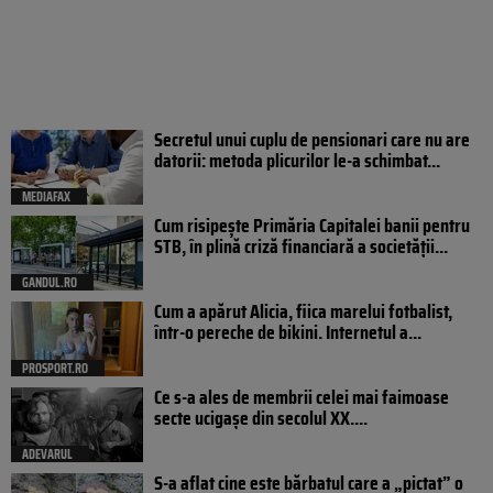
Secretul unui cuplu de pensionari care nu are
datorii: metoda plicurilor le-a schimbat...
MEDIAFAX
Cum risipește Primăria Capitalei banii pentru
STB, în plină criză financiară a societății...
GANDUL.RO
Cum a apărut Alicia, fiica marelui fotbalist,
într-o pereche de bikini. Internetul a...
PROSPORT.RO
Ce s-a ales de membrii celei mai faimoase
secte ucigașe din secolul XX....
ADEVARUL
S-a aflat cine este bărbatul care a „pictat” o