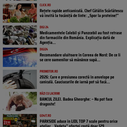
CLICK.RO
Rețete rapide anticaniculă. Chef Cătălin Scărlătescu
vă invită la tocăniță de linte: „Spor la proteine!”
DIGI 24
Medicamentele Colebil și Panzcebil au fost retrase
din farmaciile din România. Explicația dată de
Agenția...
DIGI24
Recomandare uluitoare în Coreea de Nord: De ce li
se cere oamenilor să mănânce supă...
PROMOTOR.RO
2026: Care e presiunea corectă în anvelope pe
caniculă. Cauciucurile de iarnă pot să facă...
RÂZI CU LACRIMI
BANCUL ZILEI. Badea Gheorghe: – Nu pot face
dragoste!
GO4IT.RO
PARKSIDE aduce în LIDL TOP 7 scule pentru orice
atelier. „Vedeta” ofertei costă doar 129...