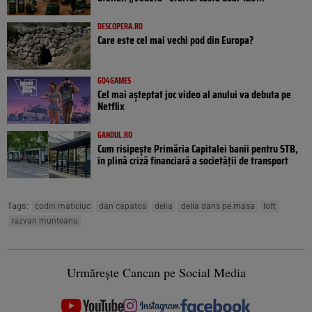
DESCOPERA.RO
Care este cel mai vechi pod din Europa?
GO4GAMES
Cel mai așteptat joc video al anului va debuta pe
Netflix
GANDUL.RO
Cum risipește Primăria Capitalei banii pentru STB,
în plină criză financiară a societății de transport
Tags:
codin maticiuc
dan capatos
delia
delia dans pe masa
loft
razvan munteanu
Urmărește Cancan pe Social Media