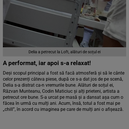
Delia a petrecut la Loft, alături de soțul ei
A performat, iar apoi s-a relaxat!
Deși scopul principal a fost să facă atmosferă și să le cânte
celor prezenți câteva piese, după ce s-a dat jos de pe scenă,
Delia s-a distrat ca-n vremurile bune. Alături de soțul ei,
Răzvan Munteanu, Codin Maticiuc și alți prieteni, artista a
petrecut ore bune. S-a urcat pe masă și a dansat așa cum o
făcea în urmă cu mulți ani. Acum, însă, totul a fost mai pe
„chill”, în acord cu imaginea pe care de mulți ani o afișează.