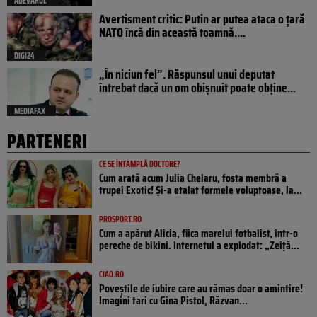
ADEVARUL
Avertisment critic: Putin ar putea ataca o țară
NATO încă din această toamnă....
DIGI24
„În niciun fel”. Răspunsul unui deputat
întrebat dacă un om obișnuit poate obține...
MEDIAFAX
PARTENERI
CE SE ÎNTÂMPLĂ DOCTORE?
Cum arată acum Julia Chelaru, fosta membră a
trupei Exotic! Și-a etalat formele voluptoase, la...
PROSPORT.RO
Cum a apărut Alicia, fiica marelui fotbalist, într-o
pereche de bikini. Internetul a explodat: „Zeiță...
CIAO.RO
Poveştile de iubire care au rămas doar o amintire!
Imagini tari cu Gina Pistol, Răzvan...