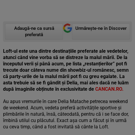
Adaugă-ne ca sursă
Urmărește-ne în Discover
preferată
Loft-ul este una dintre destinațiile preferate ale vedetelor,
atunci când vine vorba să se distreze la malul mării. De la
începutul verii și până acum, pe lista „restanțierilor” pot fi
trecute doar câteva nume din showbiz-ul românesc, semn
că party-urile de la malul mării pot fi cu greu egalate. La
asta trebuie să se fi gândit și Delia, mai ales dacă ne luăm
după imaginile obținute în exclusivitate de
CANCAN.RO.
Au apus vremurile în care Delia Matache petrecea weekend
de weekend. Acum, vedeta preferă activitățile sportive și
plimbările în natură, însă, câteodată, pentru că i se face dor,
îmbină utilul cu plăcutul. Exact așa cum a făcut și în urmă
cu ceva timp, când a fost invitată să cânte la Loft.