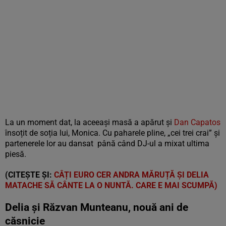
La un moment dat, la aceeași masă a apărut și
Dan Capatos
însoțit de soția lui, Monica. Cu paharele pline, „cei trei crai” și
partenerele lor au dansat până când DJ-ul a mixat ultima
piesă.
(CITEȘTE ȘI:
CÂȚI EURO CER ANDRA MĂRUȚĂ ȘI DELIA
MATACHE SĂ CÂNTE LA O NUNTĂ. CARE E MAI SCUMPĂ)
Delia și Răzvan Munteanu, nouă ani de
căsnicie