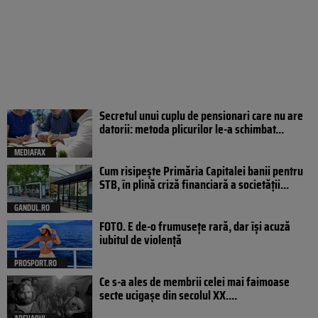
Secretul unui cuplu de pensionari care nu are
datorii: metoda plicurilor le-a schimbat...
MEDIAFAX
Cum risipește Primăria Capitalei banii pentru
STB, în plină criză financiară a societății...
GANDUL.RO
FOTO. E de-o frumusețe rară, dar își acuză
iubitul de violență
PROSPORT.RO
Ce s-a ales de membrii celei mai faimoase
secte ucigașe din secolul XX....