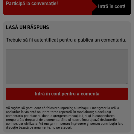
Participă la conversație!
Intră în cont!
LASĂ UN RĂSPUNS
Trebuie să fii
autentificat
pentru a publica un comentariu.
Intră în cont pentru a comenta
Vă rugăm să țineți cont că folosirea injuriilor, a limbajului instigator la ură, a
apelurilor la violență sau trimiterea repetată, în mod abuziv, a aceluiași
comentariu pot duce nu doar la ștergerea mesajului, ci și la suspendarea
temporară a dreptului de a comenta. Site-ul nostru încurajează dezbaterile
aprinse, dar civilizate. Vă mulțumim pentru înțelegere și pentru contribuția la o
discuție bazată pe argumente, nu pe atacuri.