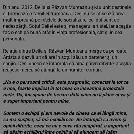
Din anul 2012, Delia și Răzvan Munteanu și-au unit destinele
și formează o familiei frumoasă. Deși nu se afișează prea
mult împreună pe rețelele de socializare, cei doi sunt de
nedespărțit. Soțul Deliei este și managerul artistei, iar aceștia
fac o echipă bună atât în viața profesională, cât și în cea
personală.
Relația dintre Delia și Răzvan Munteanu merge ca pe roate.
Artista a dezvăluit că are în soțul său un partener și un
sprijin. Deși uneori se întâmplă să aibă păreri diferite, aceștia
reușesc mereu să ajungă la un numitor comun.
„Nu e o persoană critică, este pragmatic, conectat la tot ce
e nou, foarte implicat în tot ceea ce înseamnă proiectele
mele. Da, îmi spune de fiecare dată când nu îi place ceva și
e super important pentru mine.
Suntem o echipă și am nevoie de cineva ca el lângă mine,
să mă susțină, să mă echilibreze. Se întâmplă să avem și
opinii diferite, ceea ce nu e ceva rău neapărat, e important
să găsim echilibrul între opinii și să ajungem să luăm