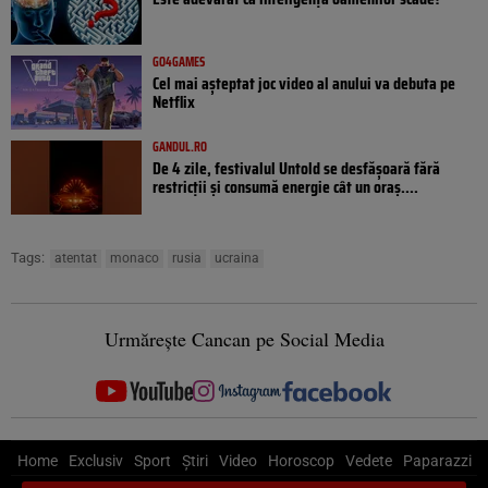
GO4GAMES
Cel mai așteptat joc video al anului va debuta pe
Netflix
GANDUL.RO
De 4 zile, festivalul Untold se desfășoară fără
restricții și consumă energie cât un oraș....
Tags:
atentat
monaco
rusia
ucraina
Urmărește Cancan pe Social Media
Home
Exclusiv
Sport
Știri
Video
Horoscop
Vedete
Paparazzi