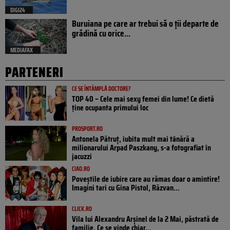
DIGI24
Buruiana pe care ar trebui să o ții departe de
grădină cu orice...
MEDIAFAX
PARTENERI
CE SE ÎNTÂMPLĂ DOCTORE?
TOP 40 – Cele mai sexy femei din lume! Ce dietă
ține ocupanta primului loc
PROSPORT.RO
Antonela Pătruț, iubita mult mai tânără a
milionarului Arpad Paszkany, s-a fotografiat în
jacuzzi
CIAO.RO
Poveştile de iubire care au rămas doar o amintire!
Imagini tari cu Gina Pistol, Răzvan...
CLICK.RO
Vila lui Alexandru Arșinel de la 2 Mai, păstrată de
familie. Ce se vinde chiar...