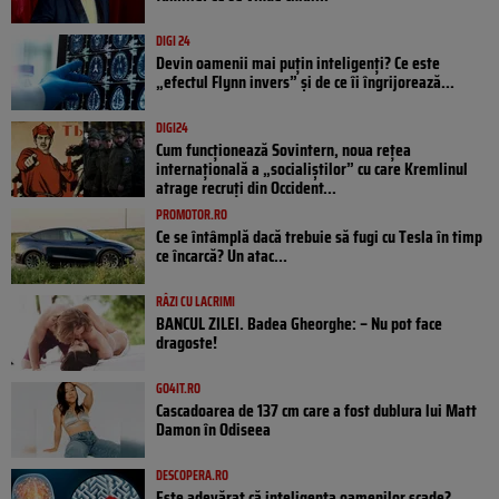
DIGI 24
Devin oamenii mai puțin inteligenți? Ce este
„efectul Flynn invers” și de ce îi îngrijorează...
DIGI24
Cum funcționează Sovintern, noua rețea
internațională a „socialiștilor” cu care Kremlinul
atrage recruți din Occident...
PROMOTOR.RO
Ce se întâmplă dacă trebuie să fugi cu Tesla în timp
ce încarcă? Un atac...
RÂZI CU LACRIMI
BANCUL ZILEI. Badea Gheorghe: – Nu pot face
dragoste!
GO4IT.RO
Cascadoarea de 137 cm care a fost dublura lui Matt
Damon în Odiseea
DESCOPERA.RO
Este adevărat că inteligența oamenilor scade?