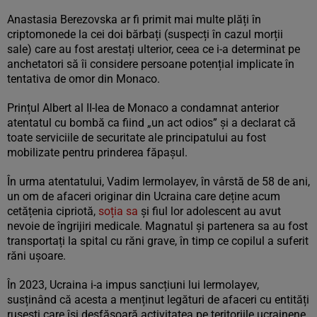
Anastasia Berezovska ar fi primit mai multe plăți în
criptomonede la cei doi bărbați (suspecți în cazul morții
sale) care au fost arestați ulterior, ceea ce i-a determinat pe
anchetatori să îi considere persoane potențial implicate în
tentativa de omor din Monaco.
Prințul Albert al II-lea de Monaco a condamnat anterior
atentatul cu bombă ca fiind „un act odios” și a declarat că
toate serviciile de securitate ale principatului au fost
mobilizate pentru prinderea făpașul.
În urma atentatului, Vadim Iermolayev, în vârstă de 58 de ani,
un om de afaceri originar din Ucraina care deține acum
cetățenia cipriotă,
soția sa
și fiul lor adolescent au avut
nevoie de îngrijiri medicale. Magnatul și partenera sa au fost
transportați la spital cu răni grave, în timp ce copilul a suferit
răni ușoare.
În 2023, Ucraina i-a impus sancțiuni lui Iermolayev,
susținând că acesta a menținut legături de afaceri cu entități
rusești care își desfășoară activitatea pe teritoriile ucrainene