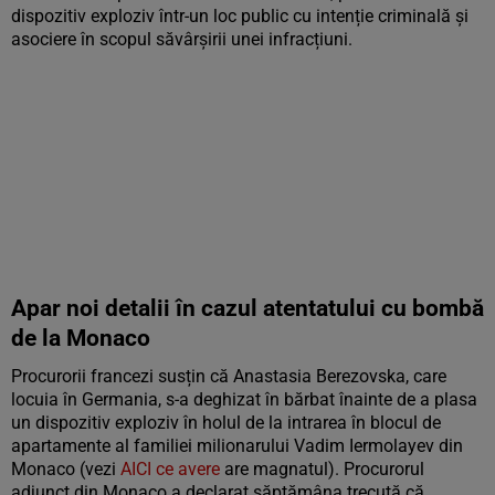
dispozitiv exploziv într-un loc public cu intenție criminală și
asociere în scopul săvârșirii unei infracțiuni.
Apar noi detalii în cazul atentatului cu bombă
de la Monaco
Procurorii francezi susțin că Anastasia Berezovska, care
locuia în Germania, s-a deghizat în bărbat înainte de a plasa
un dispozitiv exploziv în holul de la intrarea în blocul de
apartamente al familiei milionarului Vadim Iermolayev din
Monaco (vezi
AICI ce avere
are magnatul). Procurorul
adjunct din Monaco a declarat săptămâna trecută că