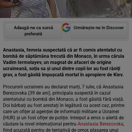
Adaugă-ne ca sursă
Urmărește-ne în Discover
preferată
Anastasia, femeia suspectată că ar fi comis atentatul cu
bombă de săptămâna trecută din Monaco, în urma căruia
Vadim Iermolayev, un magnat de afaceri de origine
ucraineană, soția sa și unul dintre copii lor au fost răniți
grav, a fost găsită împușcată mortal în apropiere de Kiev.
Procurorii ucraineni au declarat marți, 7 iulie, că Anastasia
Berezovska (39 de ani), principala suspectă în cazul
atentatului cu bombă din Monaco, a fost găsită fără viață.
Doi bărbați au fost arestați în legătură cu acest caz, printre
care un ofițer al agenției de informații militare a Ucrainei
(HUR) și un fost ofițer de poliție. Interpol a emis o alertă de
căutare la nivel internațional pentru
Anastasia Berezovska
,
fiind acuzată pentru de tentativă de omor, plasarea unui