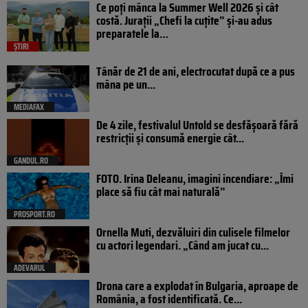
Ce poți mânca la Summer Well 2026 și cât
costă. Jurații „Chefi la cuțite” și-au adus
preparatele la…
ȘTIRI
Tânăr de 21 de ani, electrocutat după ce a pus
mâna pe un...
MEDIAFAX
De 4 zile, festivalul Untold se desfășoară fără
restricții și consumă energie cât...
GANDUL.RO
FOTO. Irina Deleanu, imagini incendiare: „Îmi
place să fiu cât mai naturală”
PROSPORT.RO
Ornella Muti, dezvăluiri din culisele filmelor
cu actori legendari. „Când am jucat cu...
ADEVARUL
Drona care a explodat în Bulgaria, aproape de
România, a fost identificată. Ce...