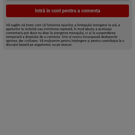
Intră în cont pentru a comenta
Vă rugăm să țineți cont că folosirea injuriilor, a limbajului instigator la ură, a
apelurilor la violență sau trimiterea repetată, în mod abuziv, a aceluiași
comentariu pot duce nu doar la ștergerea mesajului, ci și la suspendarea
temporară a dreptului de a comenta. Site-ul nostru încurajează dezbaterile
aprinse, dar civilizate. Vă mulțumim pentru înțelegere și pentru contribuția la o
discuție bazată pe argumente, nu pe atacuri.