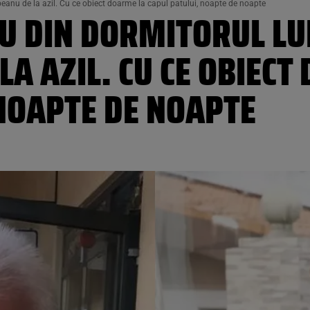
mbeanu de la azil. Cu ce obiect doarme la capul patului, noapte de noapte
U DIN DORMITORUL LUI
A AZIL. CU CE OBIECT
 NOAPTE DE NOAPTE