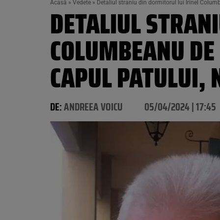
Acasă
»
Vedete
»
Detaliul straniu din dormitorul lui Irinel Colu
DETALIUL STRANI
COLUMBEANU DE L
CAPUL PATULUI,
DE:
ANDREEA VOICU
05/04/2024 | 17:45