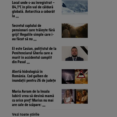
Locul unde s-au înregistrat –
84,1°C în plin val de căldură
globală. Antarctica a coborât
la
...
Secretul cuplului de
pensionari care trăiește fără
griji! Regulile simple care i-
au făcut să nu
...
El este Casian, polițistul de la
Penitenciarul Gherla care a
murit în accidentul cumplit
din Pasul
...
Alertă hidrologică în
România. Cod galben de
inundații pentru 26 de județe
Maria Avram de la Insula
Iubirii vrea să devină mamă
cu orice preț! Marius nu mai
are cale de scăpare:
...
Vezi toate știrile