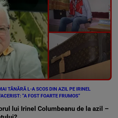
Vezi galeria foto
9 poze
MAI TÂNĂRĂ L-A SCOS DIN AZIL PE IRINEL
ACERIST: ”A FOST FOARTE FRUMOS”
orul lui Irinel Columbeanu de la azil –
atului?