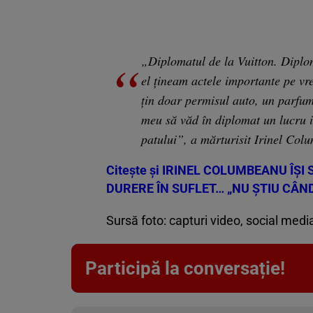
„Diplomatul de la Vuitton. Diplo
el țineam actele importante pe v
țin doar permisul auto, un parfum
meu să văd în diplomat un lucru im
patului”, a mărturisit Irinel Co
Citește și
IRINEL COLUMBEANU ÎȘI 
DURERE ÎN SUFLET… „NU ȘTIU CÂND
Sursă foto: capturi video, social medi
Participă la conversație!