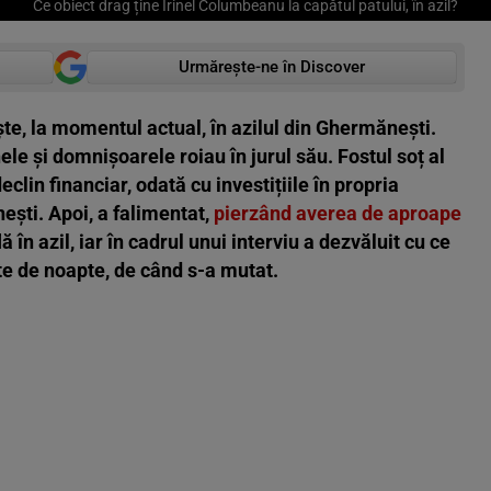
Ce obiect drag ține Irinel Columbeanu la capătul patului, în azil?
Urmărește-ne în Discover
te, la momentul actual, în azilul din Ghermănești.
ele și domnișoarele roiau în jurul său. Fostul soț al
eclin financiar, odată cu investițiile în propria
ești. Apoi, a falimentat,
pierzând averea de aproape
ă în azil, iar în cadrul unui interviu a dezvăluit cu ce
te de noapte, de când s-a mutat.