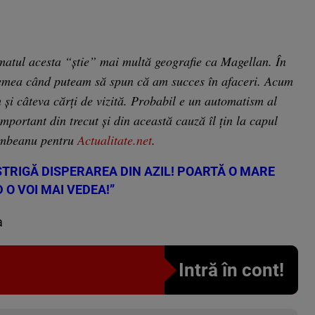
matul acesta “știe” mai multă geografie ca Magellan. În
remea când puteam să spun că am succes în afaceri. Acum
 și câteva cărți de vizită. Probabil e un automatism al
portant din trecut și din această cauză îl țin la capul
lumbeanu pentru
Actualitate.net
.
STRIGĂ DISPERAREA DIN AZIL! POARTĂ O MARE
 O VOI MAI VEDEA!”
a
Intră în cont!