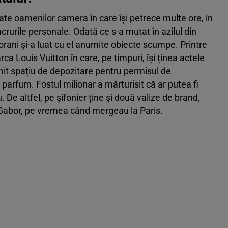
rate oamenilor camera în care își petrece multe ore, în
crurile personale. Odată ce s-a mutat în azilul din
orani și-a luat cu el anumite obiecte scumpe. Printre
 Louis Vuitton în care, pe timpuri, își ținea actele
it spațiu de depozitare pentru permisul de
 parfum. Fostul milionar a mărturisit că ar putea fi
De altfel, pe șifonier ține și două valize de brand,
 Gabor, pe vremea când mergeau la Paris.