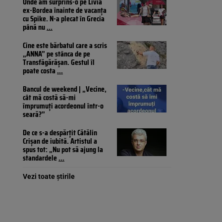
Unde am surprins-o pe Livia
ex-Bordea înainte de vacanța
cu Spike. N-a plecat în Grecia
până nu
...
Cine este bărbatul care a scris
„ANNA” pe stânca de pe
Transfăgărășan. Gestul îl
poate costa
...
Bancul de weekend | „Vecine,
cât mă costă să-mi
împrumuți acordeonul într-o
seară?”
De ce s-a despărțit Cătălin
Crișan de iubită. Artistul a
spus tot: „Nu pot să ajung la
standardele
...
Vezi toate știrile