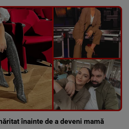
Vezi galeria foto
6 poze
 măritat înainte de a deveni mamă