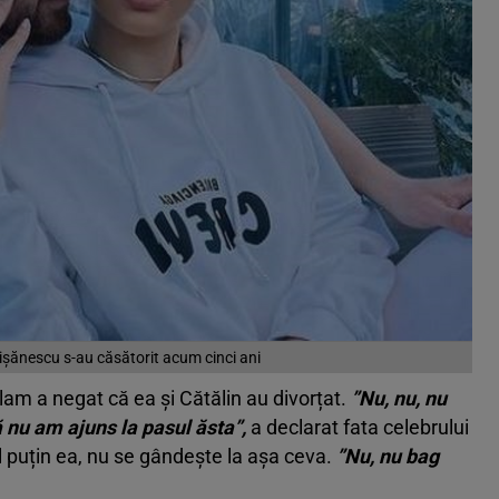
Vișănescu s-au căsătorit acum cinci ani
lam a negat că ea și Cătălin au divorțat.
”Nu, nu, nu
ă nu am ajuns la pasul ăsta”,
a declarat fata celebrului
l puțin ea, nu se gândește la așa ceva.
”Nu, nu bag