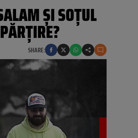
SALAM ȘI SOȚUL
SPĂRȚIRE?
SHARE: