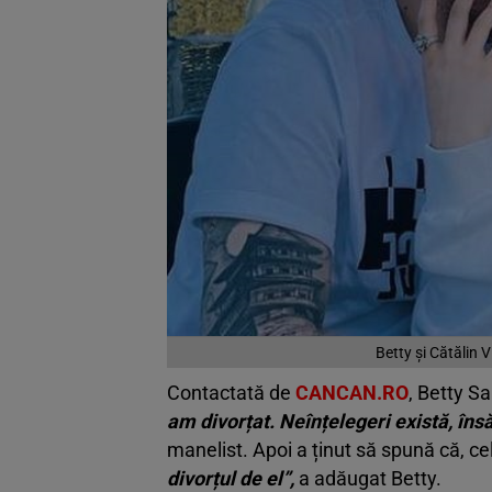
Betty și Cătălin 
Contactată de
CANCAN.RO
, Betty Sa
am divorțat. Neînțelegeri există, îns
manelist. Apoi a ținut să spună că, ce
divorțul de el”,
a adăugat Betty.