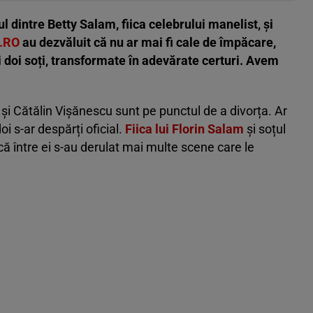
l dintre Betty Salam, fiica celebrului manelist, și
.RO
au dezvăluit că nu ar mai fi cale de împăcare,
 doi soți, transformate în adevărate certuri. Avem
 și Cătălin Vișănescu sunt pe punctul de a divorța. Ar
i s-ar despărți oficial.
Fiica lui Florin Salam
și soțul
că între ei s-au derulat mai multe scene care le