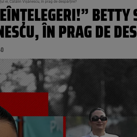
țul ei, Cătălin Vișănescu, în prag de despărțire?
EÎNȚELEGERI!” BETTY 
ĂNESCU, ÎN PRAG DE DE
40