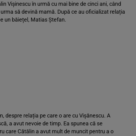
ălin Vișinescu în urmă cu mai bine de cinci ani, când
a urma să devină mamă. După ce au oficializat relația
e un băiețel, Matias Ștefan.
am, despre relația pe care o are cu Vișănescu. A
ască, a avut nevoie de timp. Ea spunea că se
ru care Cătălin a avut mult de muncit pentru a o