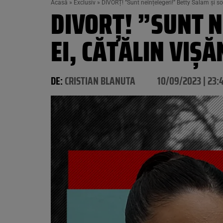
Acasă
»
Exclusiv
»
DIVORȚ! ”Sunt neînțelegeri!” Betty Salam și so
DIVORȚ! ”SUNT N
EI, CĂTĂLIN VIȘ
DE:
CRISTIAN BLANUTA
10/09/2023 | 23: