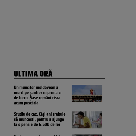
ULTIMA ORĂ
Un muncitor moldovean a
murit pe șantier în prima zi
de lucru. Șase români riscă
acum pușcăria
Studiu de caz. Câți ani trebuie
să muncești, pentru a ajunge
la o pensie de 6.500 de lei