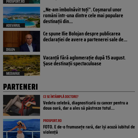
PROSPORT.RO
„Ne-am îmbolnăvit toți”. Coșmarul unor
români într-una dintre cele mai populare
destinații din...
ADEVARUL
Ce spune Ilie Bolojan despre publicarea
declarației de avere a partenerei sale de...
DIGI24
Vacanță fără aglomerație după 15 august.
Șase destinații spectaculoase
MEDIAFAX
PARTENERI
CE SE ÎNTÂMPLĂ DOCTORE?
Vedeta celebră, diagnosticată cu cancer pentru a
doua oară, dar a ales să păstreze totul...
PROSPORT.RO
FOTO. E de-o frumusețe rară, dar își acuză iubitul de
violență