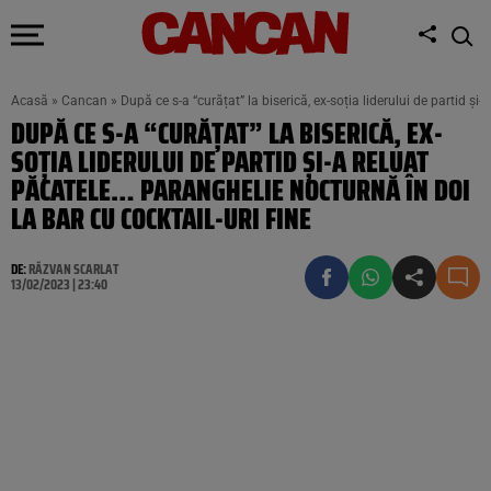
Acasă
»
Cancan
»
După ce s-a “curățat” la biserică, ex-soția liderului de partid și
DUPĂ CE S-A “CURĂȚAT” LA BISERICĂ, EX-
SOȚIA LIDERULUI DE PARTID ȘI-A RELUAT
PĂCATELE… PARANGHELIE NOCTURNĂ ÎN DOI
LA BAR CU COCKTAIL-URI FINE
DE:
RĂZVAN SCARLAT
13/02/2023 | 23:40