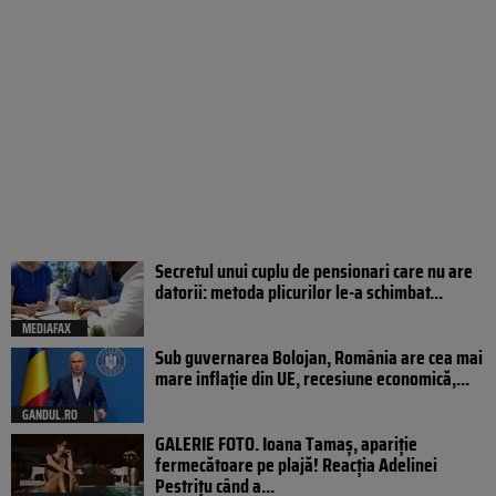
Secretul unui cuplu de pensionari care nu are
datorii: metoda plicurilor le-a schimbat...
MEDIAFAX
Sub guvernarea Bolojan, România are cea mai
mare inflație din UE, recesiune economică,...
GANDUL.RO
GALERIE FOTO. Ioana Tamaş, apariție
fermecătoare pe plajă! Reacția Adelinei
Pestrițu când a...