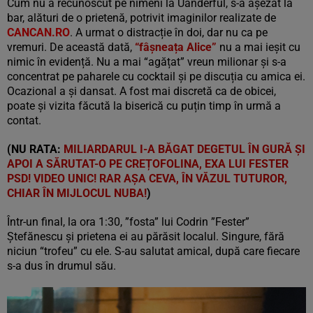
Cum nu a recunoscut pe nimeni la Uanderful, s-a așezat la
bar, alături de o prietenă, potrivit imaginilor realizate de
CANCAN.RO
. A urmat o distracție în doi, dar nu ca pe
vremuri. De această dată,
“fâșneața Alice”
nu a mai ieșit cu
nimic în evidență. Nu a mai “agățat” vreun milionar și s-a
concentrat pe paharele cu cocktail și pe discuția cu amica ei.
Ocazional a și dansat. A fost mai discretă ca de obicei,
poate și vizita făcută la biserică cu puțin timp în urmă a
contat.
(NU RATA:
MILIARDARUL I-A BĂGAT DEGETUL ÎN GURĂ ȘI
APOI A SĂRUTAT-O PE CREȚOFOLINA, EXA LUI FESTER
PSD! VIDEO UNIC! RAR AȘA CEVA, ÎN VĂZUL TUTUROR,
CHIAR ÎN MIJLOCUL NUBA!
)
Într-un final, la ora 1:30, ”fosta” lui Codrin ”Fester”
Ștefănescu și prietena ei au părăsit localul. Singure, fără
niciun “trofeu” cu ele. S-au salutat amical, după care fiecare
s-a dus în drumul său.