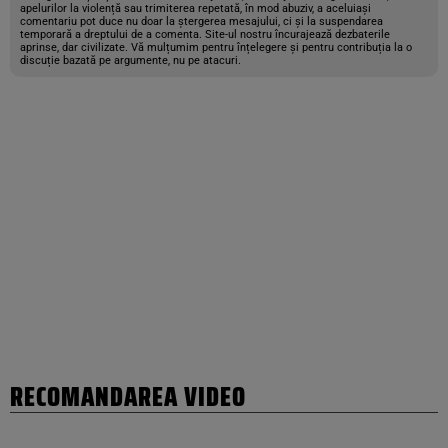
apelurilor la violență sau trimiterea repetată, în mod abuziv, a aceluiași
comentariu pot duce nu doar la ștergerea mesajului, ci și la suspendarea
temporară a dreptului de a comenta. Site-ul nostru încurajează dezbaterile
aprinse, dar civilizate. Vă mulțumim pentru înțelegere și pentru contribuția la o
discuție bazată pe argumente, nu pe atacuri.
RECOMANDAREA VIDEO