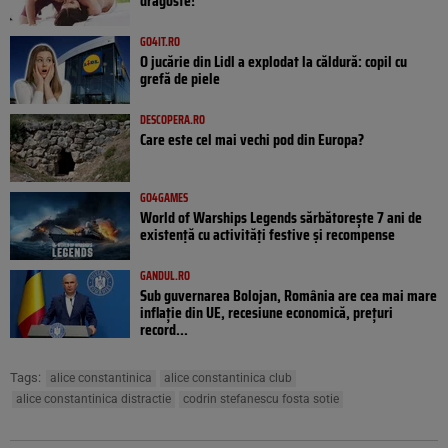
dragoste!
GO4IT.RO
O jucărie din Lidl a explodat la căldură: copil cu
grefă de piele
DESCOPERA.RO
Care este cel mai vechi pod din Europa?
GO4GAMES
World of Warships Legends sărbătorește 7 ani de
existență cu activități festive și recompense
GANDUL.RO
Sub guvernarea Bolojan, România are cea mai mare
inflație din UE, recesiune economică, prețuri
record...
Tags:
alice constantinica
alice constantinica club
alice constantinica distractie
codrin stefanescu fosta sotie