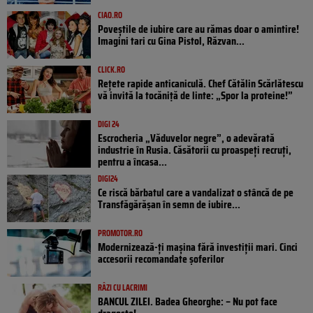
CIAO.RO
Poveştile de iubire care au rămas doar o amintire!
Imagini tari cu Gina Pistol, Răzvan...
CLICK.RO
Rețete rapide anticaniculă. Chef Cătălin Scărlătescu
vă invită la tocăniță de linte: „Spor la proteine!”
DIGI 24
Escrocheria „Văduvelor negre”, o adevărată
industrie în Rusia. Căsătorii cu proaspeți recruți,
pentru a încasa...
DIGI24
Ce riscă bărbatul care a vandalizat o stâncă de pe
Transfăgărășan în semn de iubire...
PROMOTOR.RO
Modernizează-ți mașina fără investiții mari. Cinci
accesorii recomandate șoferilor
RÂZI CU LACRIMI
BANCUL ZILEI. Badea Gheorghe: – Nu pot face