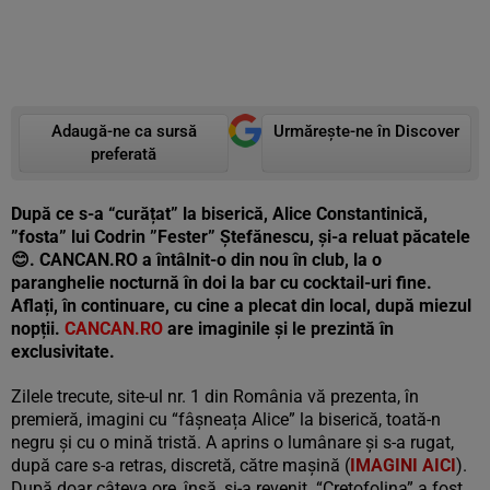
Adaugă-ne ca sursă
Urmărește-ne în Discover
preferată
După ce s-a “curățat” la biserică, Alice Constantinică,
”fosta” lui Codrin ”Fester” Ștefănescu, și-a reluat păcatele
😊
. CANCAN.RO a întâlnit-o din nou în club, la o
paranghelie nocturnă în doi la bar cu cocktail-uri fine.
Aflați, în continuare, cu cine a plecat din local, după miezul
nopții.
CANCAN.RO
are imaginile și le prezintă în
exclusivitate.
Zilele trecute, site-ul nr. 1 din România vă prezenta, în
premieră, imagini cu “fâșneața Alice” la biserică, toată-n
negru și cu o mină tristă. A aprins o lumânare și s-a rugat,
după care s-a retras, discretă, către mașină (
IMAGINI AICI
).
După doar câteva ore, însă, și-a revenit. “Crețofolina” a fost