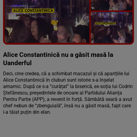
Vezi galeria foto
7 poze
Alice Constantinică nu a găsit masă la
Uanderful
Deci, cine credea, că a schimbat macazul și că aparițiile lui
Alice Constantinică în cluburi sunt istorie s-a înșelat
amarnic. După ce s-a “curățat” la biserică, ex-soția lui Codrin
Ștefănescu, președintele de onoare al Partidului Alianța
Pentru Partie (APP), a revenit în forță. Sâmbătă seară a avut
chef nebun de “zbenguială”, însă nu a găsit masă, fapt care
i-a tăiat puțin din elan.