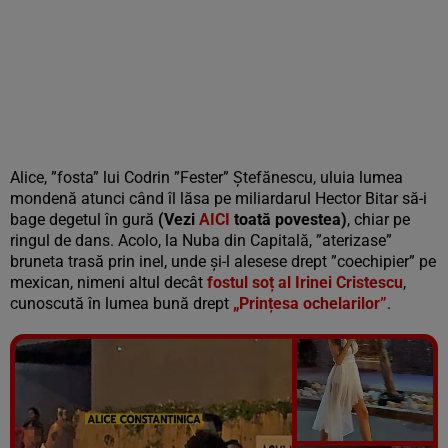
Alice, ”fosta” lui Codrin ”Fester” Ștefănescu, uluia lumea
mondenă atunci când îl lăsa pe miliardarul Hector Bitar să-i
bage degetul în gură
(Vezi
AICI
toată povestea)
, chiar pe
ringul de dans. Acolo, la Nuba din Capitală, ”aterizase”
bruneta trasă prin inel, unde și-l alesese drept ”coechipier” pe
mexican, nimeni altul decât
fostul soț al Irinei Cristescu
,
cunoscută în lumea bună drept
„Prințesa ochelarilor”
.