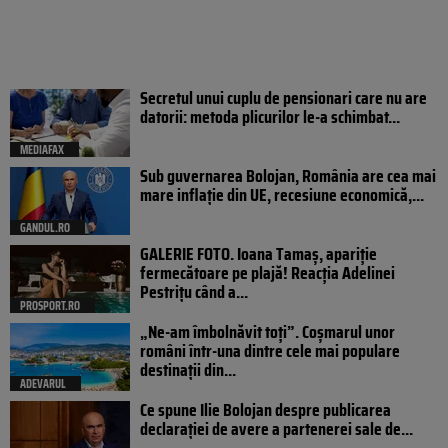
Secretul unui cuplu de pensionari care nu are
datorii: metoda plicurilor le-a schimbat...
MEDIAFAX
Sub guvernarea Bolojan, România are cea mai
mare inflație din UE, recesiune economică,...
GANDUL.RO
GALERIE FOTO. Ioana Tamaş, apariție
fermecătoare pe plajă! Reacția Adelinei
Pestrițu când a...
PROSPORT.RO
„Ne-am îmbolnăvit toți”. Coșmarul unor
români într-una dintre cele mai populare
destinații din...
ADEVARUL
Ce spune Ilie Bolojan despre publicarea
declarației de avere a partenerei sale de...