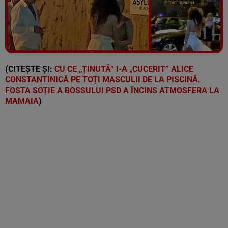
Vezi galeria foto
5 poze
(CITEȘTE ȘI:
CU CE „ȚINUTĂ” I-A „CUCERIT” ALICE
CONSTANTINICĂ PE TOȚI MASCULII DE LA PISCINĂ.
FOSTA SOȚIE A BOSSULUI PSD A ÎNCINS ATMOSFERA LA
MAMAIA
)