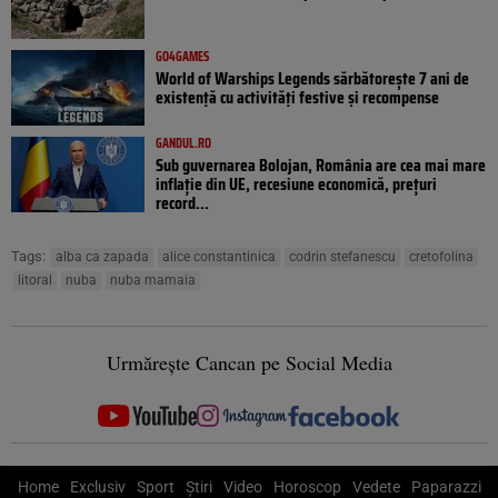
GO4GAMES
World of Warships Legends sărbătorește 7 ani de
existență cu activități festive și recompense
GANDUL.RO
Sub guvernarea Bolojan, România are cea mai mare
inflație din UE, recesiune economică, prețuri
record...
Tags:
alba ca zapada
alice constantinica
codrin stefanescu
cretofolina
litoral
nuba
nuba mamaia
Urmărește Cancan pe Social Media
Home
Exclusiv
Sport
Știri
Video
Horoscop
Vedete
Paparazzi