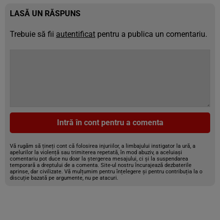
LASĂ UN RĂSPUNS
Trebuie să fii
autentificat
pentru a publica un comentariu.
Intră în cont pentru a comenta
Vă rugăm să țineți cont că folosirea injuriilor, a limbajului instigator la ură, a
apelurilor la violență sau trimiterea repetată, în mod abuziv, a aceluiași
comentariu pot duce nu doar la ștergerea mesajului, ci și la suspendarea
temporară a dreptului de a comenta. Site-ul nostru încurajează dezbaterile
aprinse, dar civilizate. Vă mulțumim pentru înțelegere și pentru contribuția la o
discuție bazată pe argumente, nu pe atacuri.