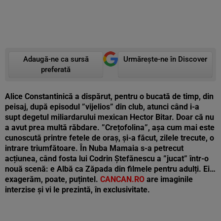
Adaugă-ne ca sursă
Urmărește-ne în Discover
preferată
Alice Constantinică a dispărut, pentru o bucată de timp, din
peisaj, după episodul ”vijelios” din club, atunci când i-a
supt degetul miliardarului mexican Hector Bitar. Doar că nu
a avut prea multă răbdare. ”Crețofolina”, așa cum mai este
cunoscută printre fetele de oraș, și-a făcut, zilele trecute, o
intrare triumfătoare. În Nuba Mamaia s-a petrecut
acțiunea, când fosta lui Codrin Ștefănescu a ”jucat” într-o
nouă scenă: e Albă ca Zăpada din filmele pentru adulți. Ei…
exagerăm, poate, puțintel.
CANCAN.RO
are imaginile
interzise și vi le prezintă, în exclusivitate.