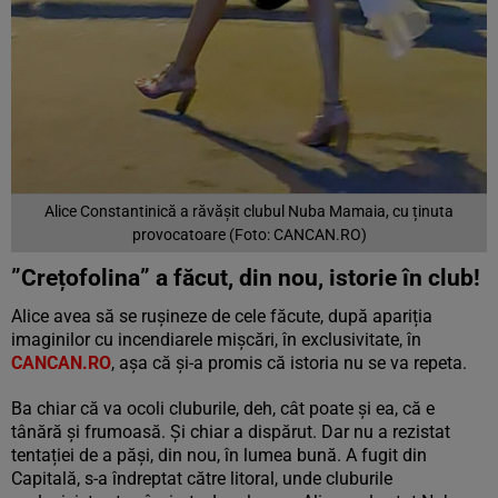
Alice Constantinică a răvășit clubul Nuba Mamaia, cu ținuta
provocatoare (Foto: CANCAN.RO)
”Crețofolina” a făcut, din nou, istorie în club!
Alice avea să se rușineze de cele făcute, după apariția
imaginilor cu incendiarele mișcări, în exclusivitate, în
CANCAN.RO
, așa că și-a promis că istoria nu se va repeta.
Ba chiar că va ocoli cluburile, deh, cât poate și ea, că e
tânără și frumoasă. Și chiar a dispărut. Dar nu a rezistat
tentației de a păși, din nou, în lumea bună. A fugit din
Capitală, s-a îndreptat către litoral, unde cluburile