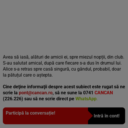
Avea să iasă, alături de amicii ei, spre miezul nopții, din club.
S-au salutat amical, după care fiecare s-a dus în drumul lui.
Alice s-a retras spre casă singură, cu gândul, probabil, doar
la pătuțul care o aștepta.
Cine deţine informaţii despre acest subiect este rugat să ne
scrie la
pont@cancan.ro
, să ne sune la 0741
CANCAN
(226.226) sau să ne scrie direct pe
WhatsApp
.
Participă la conversație!
Intră în cont!