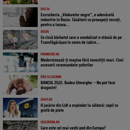
DIGI 24
Escrocheria „Văduvelor negre”, o adevărată
industrie în Rusia. Căsătorii cu proaspeți recruți,
pentru a încasa...
DIGI24
Ce riscă bărbatul care a vandalizat o stâncă de pe
Transfăgărășan în semn de iubire...
PROMOTOR.RO
Modernizează-ți mașina fără investiții mari. Cinci
accesorii recomandate șoferilor
RÂZI CU LACRIMI
BANCUL ZILEI. Badea Gheorghe: – Nu pot face
dragoste!
GO4IT.RO
O jucărie din Lidl a explodat la căldură: copil cu
grefă de piele
DESCOPERA.RO
Care este cel mai vechi pod din Europa?