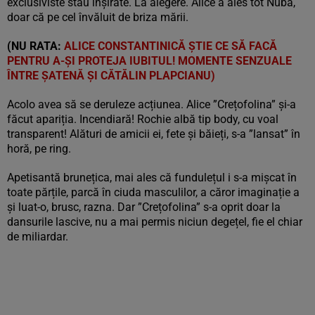
exclusiviste stau înșirate. La alegere. Alice a ales tot Nuba,
doar că pe cel învăluit de briza mării.
(NU RATA:
ALICE CONSTANTINICĂ ȘTIE CE SĂ FACĂ
PENTRU A-ȘI PROTEJA IUBITUL! MOMENTE SENZUALE
ÎNTRE ȘATENĂ ȘI CĂTĂLIN PLAPCIANU)
Acolo avea să se deruleze acțiunea. Alice ”Crețofolina” și-a
făcut apariția. Incendiară! Rochie albă tip body, cu voal
transparent! Alături de amicii ei, fete și băieți, s-a ”lansat” în
horă, pe ring.
Apetisantă brunețica, mai ales că fundulețul i s-a mișcat în
toate părțile, parcă în ciuda masculilor, a căror imaginație a
și luat-o, brusc, razna. Dar ”Crețofolina” s-a oprit doar la
dansurile lascive, nu a mai permis niciun degețel, fie el chiar
de miliardar.