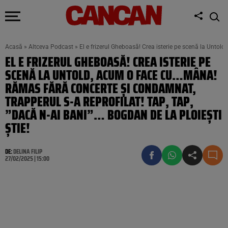
Acasă
»
Altceva Podcast
»
El e frizerul Gheboasă! Crea isterie pe scenă la Untold
EL E FRIZERUL GHEBOASĂ! CREA ISTERIE PE
SCENĂ LA UNTOLD, ACUM O FACE CU…MÂNA!
RĂMAS FĂRĂ CONCERTE ȘI CONDAMNAT,
TRAPPERUL S-A REPROFILAT! TAP, TAP,
”DACĂ N-AI BANI”… BOGDAN DE LA PLOIEȘTI
ȘTIE!
DE:
DELINA FILIP
27/02/2025 | 15:00