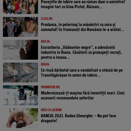
Poveştile de iubire care au rămas doar o amintire!
Imagini tari cu Gina Pistol, Răzvan...
CLICK.RO
Prodanca, în pelerinaj la mănăstiri cu sora și
cumnatul! Ce frumuseți din România le-a arătat...
DIGI 24
Escrocheria „Văduvelor negre”, o adevărată
industrie în Rusia. Căsătorii cu proaspeți recruți,
pentru a încasa...
DIGI24
Ce riscă bărbatul care a vandalizat o stâncă de pe
Transfăgărășan în semn de iubire...
PROMOTOR.RO
Modernizează-ți mașina fără investiții mari. Cinci
accesorii recomandate șoferilor
RÂZI CU LACRIMI
BANCUL ZILEI. Badea Gheorghe: – Nu pot face
dragoste!