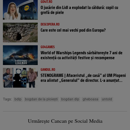
GO4IT.RO
O jucărie din Lidl a explodat la căldură: copil cu
grefă de piele
DESCOPERA.RO
Care este cel mai vechi pod din Europa?
GO4GAMES
World of Warships Legends sărbătorește 7 ani de
existență cu activități festive și recompense
GANDUL.RO
STENOGRAME | Afaceristul „de casă” al UM Plopeni
era alintat „Generalul” de director. L-a anunțat...
Tags:
bdlp
bogdan de la ploiești
bogdan dlp
gheboasa
untold
Urmărește Cancan pe Social Media