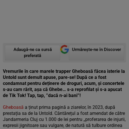
Adaugă-ne ca sursă
Urmărește-ne în Discover
preferată
Vremurile în care marele trapper Gheboasă făcea isterie la
Untold sunt demult apuse, pare-se! După ce a fost
condamnat pentru deținere de droguri, acum, și concertele
s-au cam rărit, așa că Ghebe… s-a reprofilat și s-a apucat
de Tik Tok! Tap, tap, ”dacă n-ai bani”!
Gheboasă
a ținut prima pagină a ziarelor, în 2023, după
prestația sa de la Untold. Cântărețul a fost amendat de către
Jandarmeria Cluj cu 1.000 de lei pentru „proferarea de injurii,
expresii jignitoare sau vulgare, de natură să tulbure ordinea