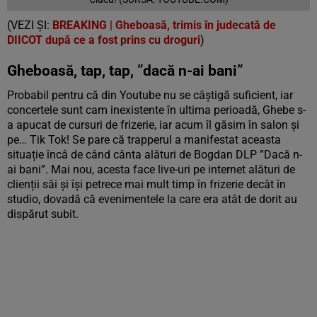
(VEZI ȘI:
BREAKING | Gheboasă, trimis în judecată de
DIICOT după ce a fost prins cu droguri
)
Gheboasă, tap, tap, ”dacă n-ai bani”
Probabil pentru că din Youtube nu se câștigă suficient, iar
concertele sunt cam inexistente în ultima perioadă, Ghebe s-
a apucat de cursuri de frizerie, iar acum îl găsim în salon și
pe… Tik Tok! Se pare că trapperul a manifestat aceasta
situație încâ de când cânta alături de Bogdan DLP ”Dacă n-
ai bani”. Mai nou, acesta face live-uri pe internet alături de
clienții săi și își petrece mai mult timp în frizerie decât în
studio, dovadă că evenimentele la care era atât de dorit au
dispărut subit.