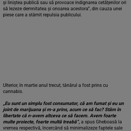
şi liniştea publică sau să provoace indignarea cetăţenilor ori
să lezeze demnitatea şi onoarea acestora”, din cauza unei
piese care a stârnit repulsia publicului.
Ulterior, în martie anul trecut, tânărul a fost prins cu
cannabis.
„Eu sunt un simplu fost consumator, că am fumat și eu un
joint de marijuana și m-a prins, acum ce să fac? Stăm în
libertate că n-avem altceva ce să facem. Avem foarte
multe proiecte, foarte multă treabă”,
a spus Gheboasă la
vremea respectivă, încercând să minimalizeze faptele sale