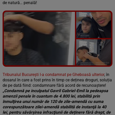
de natură… penală!
Vezi galeria foto
6 poze
Tribunalul București l-a condamnat pe Gheboasă ulterior
, în
dosarul în care a fost prins în timp ce deținea droguri, soluția
de pe dată fiind: condamnare fără acord de recunoaștere!
„Condamnă pe inculpatul Gavril Gabriel-Emil la pedeapsa
amenzii penale în cuantum de 4.800 lei, stabilită prin
înmulţirea unui număr de 120 de zile-amendă cu suma
corespunzătoare zilei-amendă stabilită de instanţă la 40
lei, pentru săvârşirea infracţiunii de deținere fără drept, de