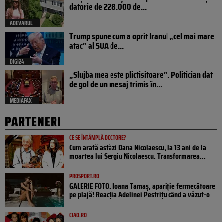
datorie de 228.000 de...
ADEVARUL
Trump spune cum a oprit Iranul „cel mai mare
atac” al SUA de...
DIGI24
„Slujba mea este plictisitoare”. Politician dat
de gol de un mesaj trimis în...
MEDIAFAX
PARTENERI
CE SE ÎNTÂMPLĂ DOCTORE?
Cum arată astăzi Dana Nicolaescu, la 13 ani de la
moartea lui Sergiu Nicolaescu. Transformarea...
PROSPORT.RO
GALERIE FOTO. Ioana Tamaş, apariție fermecătoare
pe plajă! Reacția Adelinei Pestrițu când a văzut-o
CIAO.RO