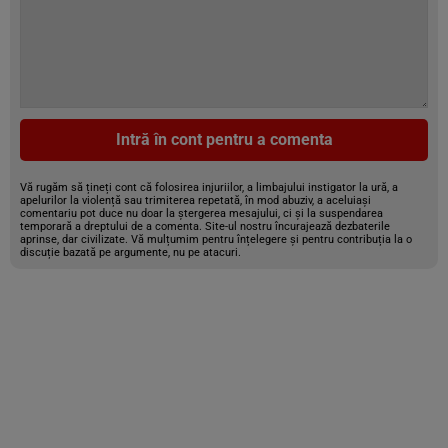
Intră în cont pentru a comenta
Vă rugăm să țineți cont că folosirea injuriilor, a limbajului instigator la ură, a
apelurilor la violență sau trimiterea repetată, în mod abuziv, a aceluiași
comentariu pot duce nu doar la ștergerea mesajului, ci și la suspendarea
temporară a dreptului de a comenta. Site-ul nostru încurajează dezbaterile
aprinse, dar civilizate. Vă mulțumim pentru înțelegere și pentru contribuția la o
discuție bazată pe argumente, nu pe atacuri.