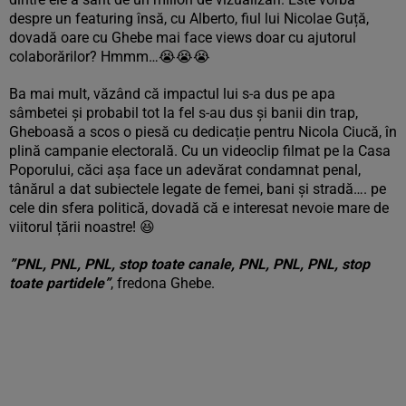
despre un featuring însă, cu Alberto, fiul lui Nicolae Guță,
dovadă oare cu Ghebe mai face views doar cu ajutorul
colaborărilor? Hmmm…😭😭😭
Ba mai mult, văzând că impactul lui s-a dus pe apa
sâmbetei și probabil tot la fel s-au dus și banii din trap,
Gheboasă a scos o piesă cu dedicație pentru Nicola Ciucă, în
plină campanie electorală. Cu un videoclip filmat pe la Casa
Poporului, căci așa face un adevărat condamnat penal,
tânărul a dat subiectele legate de femei, bani și stradă…. pe
cele din sfera politică, dovadă că e interesat nevoie mare de
viitorul țării noastre! 😆
”PNL, PNL, PNL, stop toate canale, PNL, PNL, PNL, stop
toate partidele”
, fredona Ghebe.