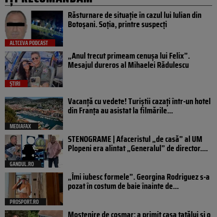
Răsturnare de situație în cazul lui Iulian din
Botoșani. Soția, printre suspecți
ALTCEVA PODCAST
„Anul trecut primeam cenușa lui Felix”.
Mesajul dureros al Mihaelei Rădulescu
ȘTIRI
Vacanță cu vedete! Turiștii cazați într-un hotel
din Franța au asistat la filmările...
MEDIAFAX
STENOGRAME | Afaceristul „de casă” al UM
Plopeni era alintat „Generalul” de director....
GANDUL.RO
„Îmi iubesc formele”. Georgina Rodriguez s-a
pozat în costum de baie înainte de...
PROSPORT.RO
Moștenire de coșmar: a primit casa tatălui și o