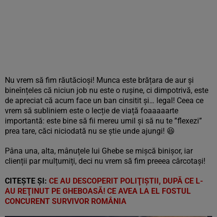
Nu vrem să fim răutăcioși! Munca este brățara de aur și
bineînțeles că niciun job nu este o rușine, ci dimpotrivă, este
de apreciat că acum face un ban cinsitit și… legal! Ceea ce
vrem să subliniem este o lecție de viață foaaaaarte
importantă: este bine să fii mereu umil și să nu te ”flexezi”
prea tare, căci niciodată nu se știe unde ajungi! 😆
Pâna una, alta, mânuțele lui Ghebe se mișcă binișor, iar
clienții par mulțumiți, deci nu vrem să fim preeea cârcotași!
CITEȘTE ȘI:
CE AU DESCOPERIT POLIŢIŞTII, DUPĂ CE L-
AU REŢINUT PE GHEBOASĂ! CE AVEA LA EL FOSTUL
CONCURENT SURVIVOR ROMÂNIA