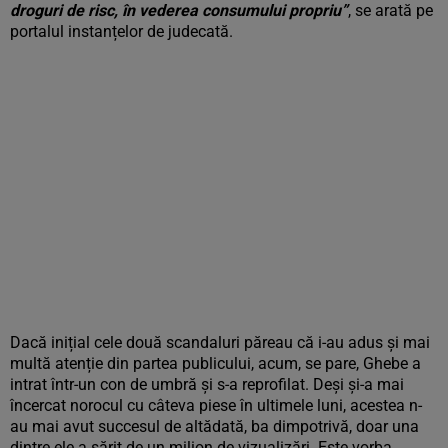
droguri de risc, în vederea consumului propriu”
, se arată pe
portalul instanțelor de judecată.
Dacă inițial cele două scandaluri păreau că i-au adus și mai
multă atenție din partea publicului, acum, se pare, Ghebe a
intrat într-un con de umbră și s-a reprofilat. Deși și-a mai
încercat norocul cu câteva piese în ultimele luni, acestea n-
au mai avut succesul de altădată, ba dimpotrivă, doar una
dintre ele a sărit de un milion de vizualizări. Este vorba