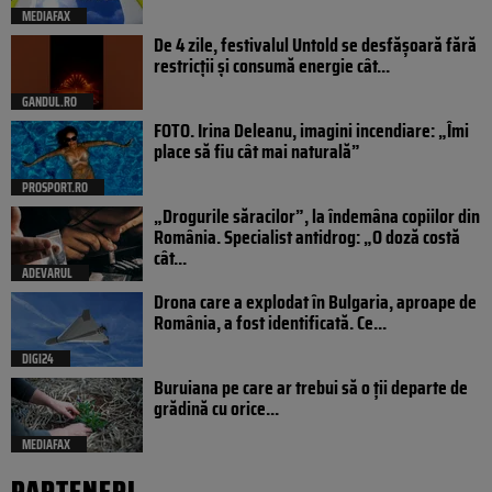
MEDIAFAX
De 4 zile, festivalul Untold se desfășoară fără
restricții și consumă energie cât...
GANDUL.RO
FOTO. Irina Deleanu, imagini incendiare: „Îmi
place să fiu cât mai naturală”
PROSPORT.RO
„Drogurile săracilor”, la îndemâna copiilor din
România. Specialist antidrog: „O doză costă
cât...
ADEVARUL
Drona care a explodat în Bulgaria, aproape de
România, a fost identificată. Ce...
DIGI24
Buruiana pe care ar trebui să o ții departe de
grădină cu orice...
MEDIAFAX
PARTENERI