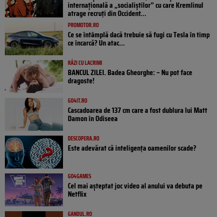
internațională a „socialiștilor” cu care Kremlinul
atrage recruți din Occident...
PROMOTOR.RO
Ce se întâmplă dacă trebuie să fugi cu Tesla în timp
ce încarcă? Un atac...
RÂZI CU LACRIMI
BANCUL ZILEI. Badea Gheorghe: – Nu pot face
dragoste!
GO4IT.RO
Cascadoarea de 137 cm care a fost dublura lui Matt
Damon în Odiseea
DESCOPERA.RO
Este adevărat că inteligența oamenilor scade?
GO4GAMES
Cel mai așteptat joc video al anului va debuta pe
Netflix
GANDUL.RO