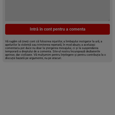
Intră în cont pentru a comenta
Vă rugăm să țineți cont că folosirea injuriilor, a limbajului instigator la ură, a
apelurilor la violență sau trimiterea repetată, în mod abuziv, a aceluiași
comentariu pot duce nu doar la ștergerea mesajului, ci și la suspendarea
temporară a dreptului de a comenta. Site-ul nostru încurajează dezbaterile
aprinse, dar civilizate. Vă mulțumim pentru înțelegere și pentru contribuția la o
discuție bazată pe argumente, nu pe atacuri.