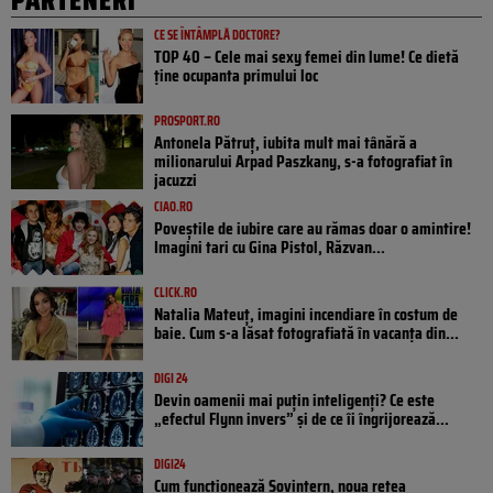
CE SE ÎNTÂMPLĂ DOCTORE?
TOP 40 – Cele mai sexy femei din lume! Ce dietă
ține ocupanta primului loc
PROSPORT.RO
Antonela Pătruț, iubita mult mai tânără a
milionarului Arpad Paszkany, s-a fotografiat în
jacuzzi
CIAO.RO
Poveştile de iubire care au rămas doar o amintire!
Imagini tari cu Gina Pistol, Răzvan...
CLICK.RO
Natalia Mateuț, imagini incendiare în costum de
baie. Cum s-a lăsat fotografiată în vacanța din...
DIGI 24
Devin oamenii mai puțin inteligenți? Ce este
„efectul Flynn invers” și de ce îi îngrijorează...
DIGI24
Cum funcționează Sovintern, noua rețea