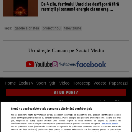
De 4 zile, festivalul Untold se desfășoară fără
restricții și consumă energie cât un oraș....
Tags:
gabriela cristea
proiect nou
televiziune
Urmărește Cancan pe Social Media
Home
Exclusiv
Sport
Știri
Video
Horoscop
Vedete
Paparazzi
AI UN PONT?
Scrie-ne pe Whatsapp
, sună la 0741226226 sau trimite mail la
pont@cancan.ro
Nouă ne pasă ca datele tale personale să rămână confidențiale
Noi și partenerii noștri
1019
stocăm și/sau accesăm informații pe dispozitivul dvs., precum identificatorii cookie
unici pentru prelucrarea datelor cu caracter personal. Puteți accepta sau gestiona preferințele dvs. făcând clic mai
Știri interne
Știri externe
Politică
jos, respectiv vă puteți opune utilizării unui interes legitim în orice moment pe pagina cu politica de
confidențialitate. Aceste alegeri vor fi raportate partenerilor noștri și nu vă vor afecta navigarea.
Mai multe detalii
Noi si partenerii nostri (retelele de socializare si agentiile de publicitate partenere, precum si furnizorii nostri de
servicii de date analitice) prelucram date pentru a permite website-ului sa functioneze, pentru a personaliza
Ultimele stiri
Diete
Insula Iubirii
Dictionar de vise
LIFE STYLE