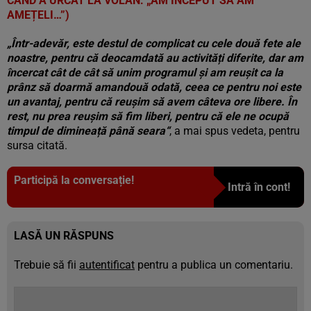
CÂND A URCAT LA VOLAN: „AM ÎNCEPUT SĂ AM
AMEȚELI…”)
„Într-adevăr, este destul de complicat cu cele două fete ale
noastre, pentru că deocamdată au activități diferite, dar am
încercat cât de cât să unim programul și am reușit ca la
prânz să doarmă amandouă odată, ceea ce pentru noi este
un avantaj, pentru că reușim să avem câteva ore libere. În
rest, nu prea reușim să fim liberi, pentru că ele ne ocupă
timpul de dimineață până seara“
, a mai spus vedeta, pentru
sursa citată.
Participă la conversație!
Intră în cont!
LASĂ UN RĂSPUNS
Trebuie să fii
autentificat
pentru a publica un comentariu.