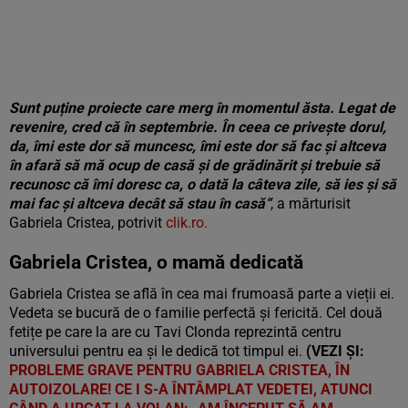
Sunt puține proiecte care merg în momentul ăsta. Legat de
revenire, cred că în septembrie. În ceea ce privește dorul,
da, îmi este dor să muncesc, îmi este dor să fac și altceva
în afară să mă ocup de casă și de grădinărit și trebuie să
recunosc că îmi doresc ca, o dată la câteva zile, să ies și să
mai fac și altceva decât să stau în casă“
, a mărturisit
Gabriela Cristea, potrivit
clik.ro.
Gabriela Cristea, o mamă dedicată
Gabriela Cristea se află în cea mai frumoasă parte a vieții ei.
Vedeta se bucură de o familie perfectă și fericită. Cel două
fetițe pe care la are cu Tavi Clonda reprezintă centru
universului pentru ea și le dedică tot timpul ei.
(VEZI ȘI:
PROBLEME GRAVE PENTRU GABRIELA CRISTEA, ÎN
AUTOIZOLARE! CE I S-A ÎNTÂMPLAT VEDETEI, ATUNCI