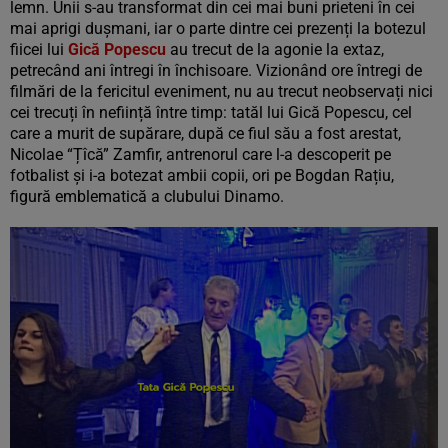
lemn. Unii s-au transformat din cei mai buni prieteni în cei
mai aprigi dușmani, iar o parte dintre cei prezenți la botezul
fiicei lui
Gică Popescu
au trecut de la agonie la extaz,
petrecând ani întregi în închisoare. Vizionând ore întregi de
filmări de la fericitul eveniment, nu au trecut neobservați nici
cei trecuți în neființă între timp: tatăl lui Gică Popescu, cel
care a murit de supărare, după ce fiul său a fost arestat,
Nicolae “Țîcă” Zamfir, antrenorul care l-a descoperit pe
fotbalist și i-a botezat ambii copii, ori pe Bogdan Rațiu,
figură emblematică a clubului Dinamo.