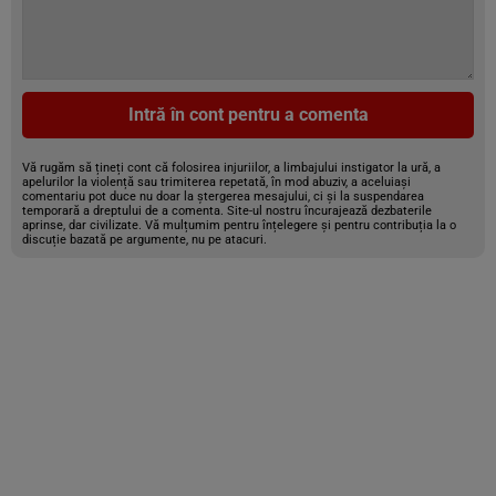
Intră în cont pentru a comenta
Vă rugăm să țineți cont că folosirea injuriilor, a limbajului instigator la ură, a
apelurilor la violență sau trimiterea repetată, în mod abuziv, a aceluiași
comentariu pot duce nu doar la ștergerea mesajului, ci și la suspendarea
temporară a dreptului de a comenta. Site-ul nostru încurajează dezbaterile
aprinse, dar civilizate. Vă mulțumim pentru înțelegere și pentru contribuția la o
discuție bazată pe argumente, nu pe atacuri.