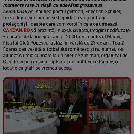
momente rare în viață, cu adevărat grozave și
semnificative
”, spunea poetul german, Friedrich Schiller,
frază după care par să se fi ghidat o viață întragă
protagoniștii despre care vom vorbi în cele ce urmează.
CANCAN.RO
vă prezintă, în exclusivitate, imagini nedifuzate
vreodată, de la începtul anilor 2000, de la botezul Mariei,
fiica lui Gică Popescu, astăzi în vârstă de 23 de ani. Toată
floarea cea vestită a fotbalului românesc și nu numai, s-a
adunat cu mic cu mare la un chef de zile mari, organizat de
Gică Popescu în sala Diplomat de la Athenee Palace, o
locație cu ștaif pe vremea aceea.