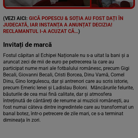
Vezi galeria foto
26 poze
(VEZI AICI:
GICĂ POPESCU & SOȚIA AU FOST DAȚI ÎN
JUDECATĂ, IAR INSTANȚA A ANUNȚAT DECIZIA!
RECLAMANTUL I-A ACUZAT CĂ…
)
Invitați de marcă
Fostul căpitan al Echipei Naționale nu s-a uitat la bani și a
aruncat zeci de mii de euro pe petrecerea la care au
participat nume mari ale fotbalului românesc, precum Gigi
Becali, Giovanni Becali, Cristi Borcea, Dinu Vamă, Cornel
Dinu, Gino Iorgulescu, dar și antrenori care au scris istorie,
precum Emeric Ienei și Ladislau Boloni. Măncărurile felurite,
băuturile de cea mai fină calitate, dar și atmosfera
întreținută de cântăreți de renume ai muzicii românești, au
fost numai câteva dintre ingredintele care au transformat un
banal botez, într-o petrecere de zile mari, ce s-a terminat
dimineața în zori.