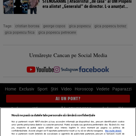
STENOGRAME | Afaceristul „de casă” al UM Plopeni
era alintat „Generalul” de director. L-a anunțat...
Tags:
cristian borcea
george copos
gica popescu
gica popescu botez
gica popescu fiica
gica popescu petrecere
Urmărește Cancan pe Social Media
Home
Exclusiv
Sport
Știri
Video
Horoscop
Vedete
Paparazzi
AI UN PONT?
Scrie-ne pe Whatsapp
, sună la 0741226226 sau trimite mail la
pont@cancan.ro
Nouă ne pasă ca datele tale personale să rămână confidențiale
Noi și partenerii noștri
1017
stocăm și/sau accesăm informații pe dispozitivul dvs., precum identificatorii cookie
unici pentru prelucrarea datelor cu caracter personal. Puteți accepta sau gestiona preferințele dvs. făcând clic mai
Știri interne
Știri externe
Politică
jos, respectiv vă puteți opune utilizării unui interes legitim în orice moment pe pagina cu politica de
confidențialitate. Aceste alegeri vor fi raportate partenerilor noștri și nu vă vor afecta navigarea.
Mai multe detalii
Noi si partenerii nostri (retelele de socializare si agentiile de publicitate partenere, precum si furnizorii nostri de