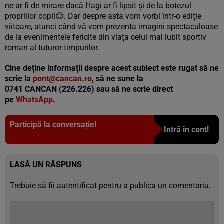
ne-ar fi de mirare dacă Hagi ar fi lipsit și de la botezul
propriilor copii😊. Dar despre asta vom vorbi într-o ediție
viitoare, atunci când vă vom prezenta imagini spectaculoase
de la evenimentele fericite din viața celui mai iubit sportiv
roman al tuturor timpurilor.
Cine deţine informaţii despre acest subiect este rugat să ne
scrie la
pont@cancan.ro
,
să ne sune la
0741
CANCAN
(226.226) sau să ne scrie direct
pe
WhatsApp
.
Participă la conversație!
Intră în cont!
LASĂ UN RĂSPUNS
Trebuie să fii
autentificat
pentru a publica un comentariu.