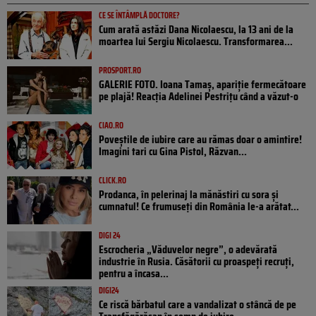
CE SE ÎNTÂMPLĂ DOCTORE?
Cum arată astăzi Dana Nicolaescu, la 13 ani de la
moartea lui Sergiu Nicolaescu. Transformarea...
PROSPORT.RO
GALERIE FOTO. Ioana Tamaş, apariție fermecătoare
pe plajă! Reacția Adelinei Pestrițu când a văzut-o
CIAO.RO
Poveştile de iubire care au rămas doar o amintire!
Imagini tari cu Gina Pistol, Răzvan...
CLICK.RO
Prodanca, în pelerinaj la mănăstiri cu sora și
cumnatul! Ce frumuseți din România le-a arătat...
DIGI 24
Escrocheria „Văduvelor negre”, o adevărată
industrie în Rusia. Căsătorii cu proaspeți recruți,
pentru a încasa...
DIGI24
Ce riscă bărbatul care a vandalizat o stâncă de pe