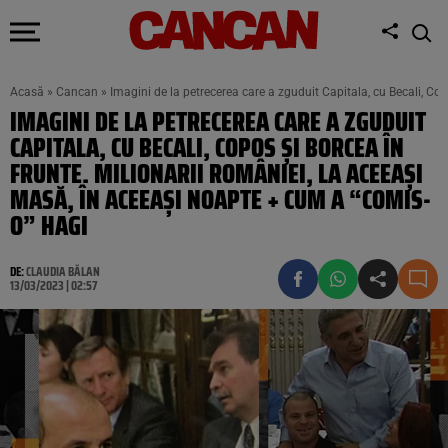
Acasă
»
Cancan
»
Imagini de la petrecerea care a zguduit Capitala, cu Becali, Co
IMAGINI DE LA PETRECEREA CARE A ZGUDUIT
CAPITALA, CU BECALI, COPOS ȘI BORCEA ÎN
FRUNTE. MILIONARII ROMÂNIEI, LA ACEEAȘI
MASĂ, ÎN ACEEAȘI NOAPTE + CUM A “COMIS-
O” HAGI
DE:
CLAUDIA BĂLAN
13/03/2023 | 02:57