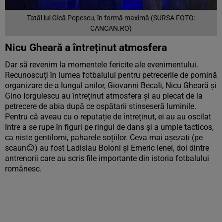
Tatăl lui Gică Popescu, în formă maximă (SURSA FOTO:
CANCAN.RO)
Nicu Gheară a întreținut atmosfera
Dar să revenim la momentele fericite ale evenimentului.
Recunoscuți în lumea fotbalului pentru petrecerile de pomină
organizare de-a lungul anilor, Giovanni Becali, Nicu Gheară și
Gino Iorgulescu au întreținut atmosfera și au plecat de la
petrecere de abia după ce ospătarii stinseseră luminile.
Pentru că aveau cu o reputație de întreținut, ei au au oscilat
între a se rupe în figuri pe ringul de dans și a umple tacticos,
ca niste gentilomi, paharele soțiilor. Ceva mai așezați (pe
scaun😊) au fost Ladislau Boloni și Emeric Ienei, doi dintre
antrenorii care au scris file importante din istoria fotbalului
românesc.