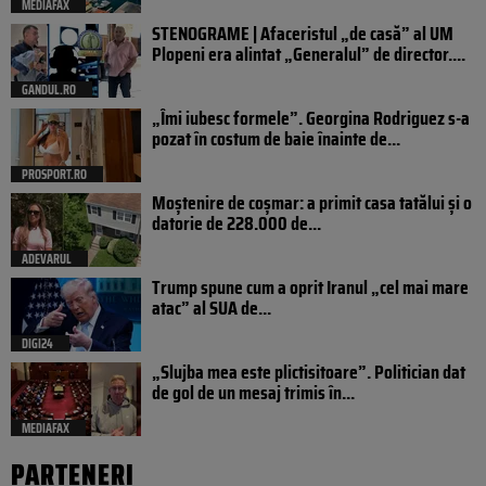
MEDIAFAX
STENOGRAME | Afaceristul „de casă” al UM
Plopeni era alintat „Generalul” de director....
GANDUL.RO
„Îmi iubesc formele”. Georgina Rodriguez s-a
pozat în costum de baie înainte de...
PROSPORT.RO
Moștenire de coșmar: a primit casa tatălui și o
datorie de 228.000 de...
ADEVARUL
Trump spune cum a oprit Iranul „cel mai mare
atac” al SUA de...
DIGI24
„Slujba mea este plictisitoare”. Politician dat
de gol de un mesaj trimis în...
MEDIAFAX
PARTENERI