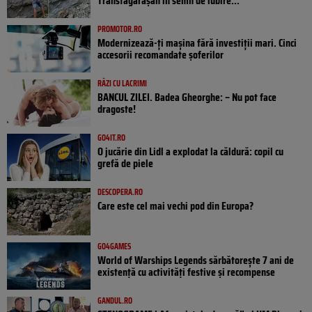
Transfăgărășan în semn de iubire...
PROMOTOR.RO
Modernizează-ți mașina fără investiții mari. Cinci
accesorii recomandate șoferilor
RÂZI CU LACRIMI
BANCUL ZILEI. Badea Gheorghe: – Nu pot face
dragoste!
GO4IT.RO
O jucărie din Lidl a explodat la căldură: copil cu
grefă de piele
DESCOPERA.RO
Care este cel mai vechi pod din Europa?
GO4GAMES
World of Warships Legends sărbătorește 7 ani de
existență cu activități festive și recompense
GANDUL.RO