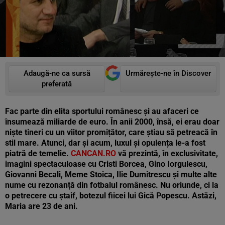
Adaugă-ne ca sursă
Urmărește-ne în Discover
preferată
Fac parte din elita sportului românesc și au afaceri ce
însumează miliarde de euro. În anii 2000, însă, ei erau doar
niște tineri cu un viitor promițător, care știau să petreacă în
stil mare. Atunci, dar și acum, luxul și opulența le-a fost
piatră de temelie.
CANCAN.RO
vă prezintă, în exclusivitate,
imagini spectaculoase cu Cristi Borcea, Gino Iorgulescu,
Giovanni Becali, Meme Stoica, Ilie Dumitrescu și multe alte
nume cu rezonanță din fotbalul românesc. Nu oriunde, ci la
o petrecere cu ștaif, botezul fiicei lui Gică Popescu. Astăzi,
Maria are 23 de ani.