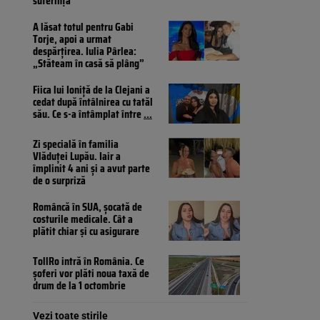
suferința
A lăsat totul pentru Gabi
Torje, apoi a urmat
despărțirea. Iulia Pârlea:
„Stăteam în casă să plâng”
Fiica lui Ioniță de la Clejani a
cedat după întâlnirea cu tatăl
său. Ce s-a întâmplat între
...
Zi specială în familia
Vlăduței Lupău. Iair a
împlinit 4 ani și a avut parte
de o surpriză
Româncă în SUA, șocată de
costurile medicale. Cât a
plătit chiar și cu asigurare
TollRo intră în România. Ce
șoferi vor plăti noua taxă de
drum de la 1 octombrie
Vezi toate știrile