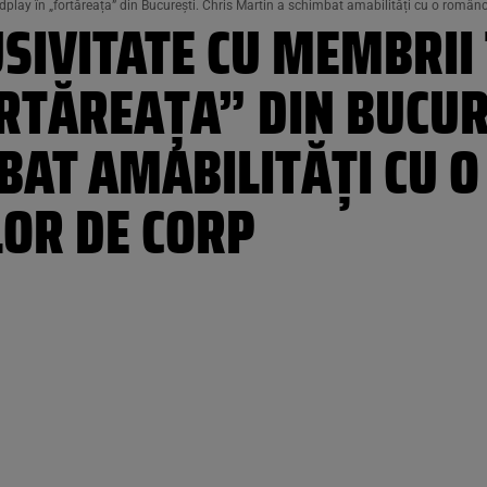
dplay în „fortăreața” din București. Chris Martin a schimbat amabilități cu o româncă,
USIVITATE CU MEMBRII
RTĂREAȚA” DIN BUCUR
BAT AMABILITĂȚI CU 
LOR DE CORP