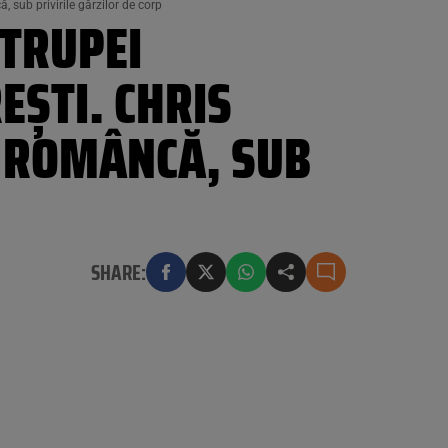
 sub privirile gărzilor de corp
 TRUPEI
EȘTI. CHRIS
O ROMÂNCĂ, SUB
SHARE: