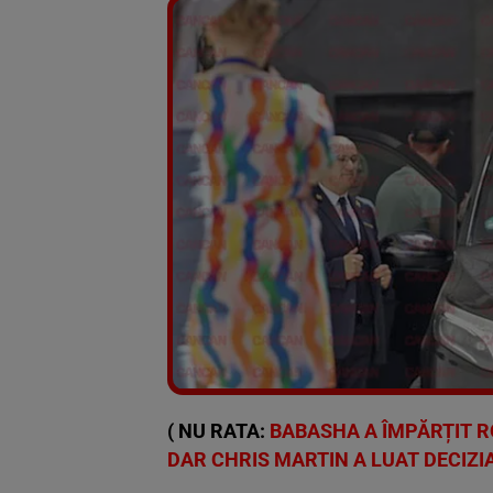
( NU RATA:
BABASHA A ÎMPĂRȚIT R
DAR CHRIS MARTIN A LUAT DECIZI