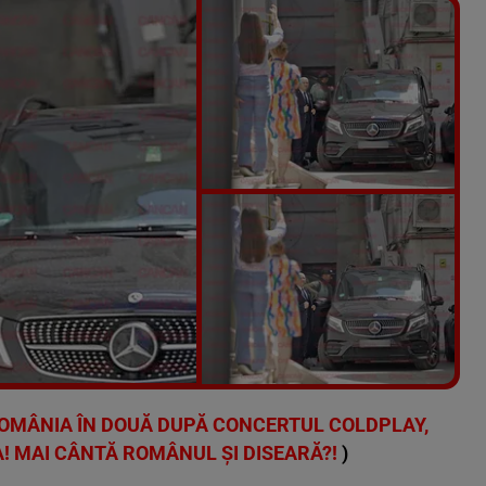
Vezi galeria foto
7 poze
OMÂNIA ÎN DOUĂ DUPĂ CONCERTUL COLDPLAY,
A! MAI CÂNTĂ ROMÂNUL ȘI DISEARĂ?!
)