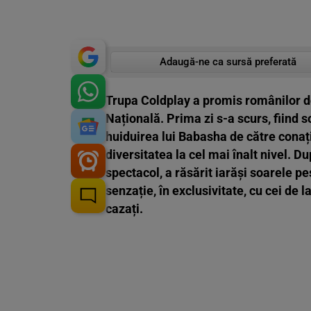
Adaugă-ne ca sursă preferată
Trupa Coldplay a promis românilor do
Națională. Prima zi s-a scurs, fiind
huiduirea lui Babasha de către conați
diversitatea la cel mai înalt nivel. Du
spectacol, a răsărit iarăși soarele pe
senzație, în exclusivitate, cu cei de l
cazați.