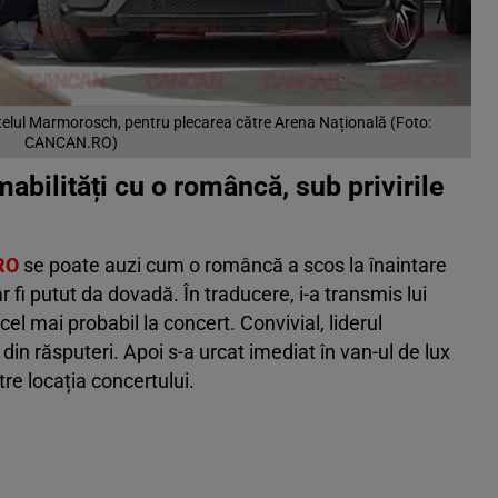
otelul Marmorosch, pentru plecarea către Arena Națională (Foto:
CANCAN.RO)
abilități cu o româncă, sub privirile
RO
se poate auzi cum o româncă a scos la înaintare
fi putut da dovadă. În traducere, i-a transmis lui
el mai probabil la concert. Convivial, liderul
din răsputeri. Apoi s-a urcat imediat în van-ul de lux
re locația concertului.