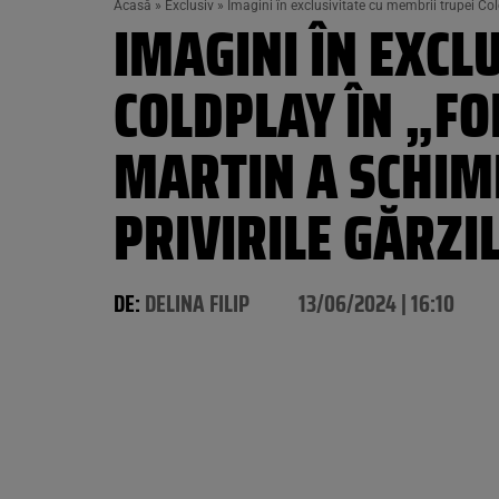
Acasă
»
Exclusiv
»
Imagini în exclusivitate cu membrii trupei Col
IMAGINI ÎN EXCL
COLDPLAY ÎN „FO
MARTIN A SCHIM
PRIVIRILE GĂRZI
DE:
DELINA FILIP
13/06/2024 | 16:10