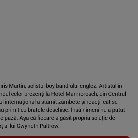
is Martin, solistul boy band-ului englez. Artistul în
rândul celor prezenți la Hotel Marmorosch, din Centrul
ul internațional a stârnit zâmbete și reacții cât se
au primit cu brațele deschise. Însă nimeni nu a putut
e pază. Așa că fiecare a găsit propria soluție de
ț al lui Gwyneth Paltrow.