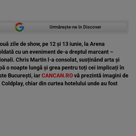
Urmărește-ne în Discover
uă zile de show, pe 12 și 13 iunie, la Arena
 soldată cu un eveniment de-a dreptul marcant –
onali. Chris Martin l-a consolat, susținând arta și
pă o noapte lungă și grea pentru toți cei implicați în
ste București, iar
CANCAN.RO
vă prezintă imagini de
a Coldplay, chiar din curtea hotelului unde au fost