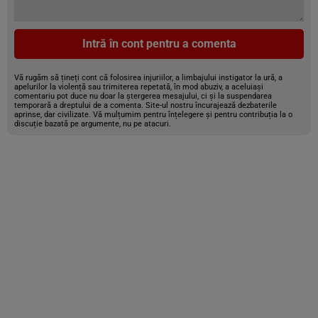
Intră în cont pentru a comenta
Vă rugăm să țineți cont că folosirea injuriilor, a limbajului instigator la ură, a
apelurilor la violență sau trimiterea repetată, în mod abuziv, a aceluiași
comentariu pot duce nu doar la ștergerea mesajului, ci și la suspendarea
temporară a dreptului de a comenta. Site-ul nostru încurajează dezbaterile
aprinse, dar civilizate. Vă mulțumim pentru înțelegere și pentru contribuția la o
discuție bazată pe argumente, nu pe atacuri.