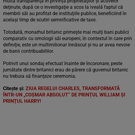
multă transparenţă în privința proprietăţilor și activelor
deţinute, după ce o investigaţie a scos la iveală faptul că
membrii săi au profitat de instituţiile publice, beneficiind în
acelaşi timp de scutiri semnificative de taxe.
Totodată, monarhul britanic primeşte mai mulţi bani publici
comparativ cu omologii săi europeni, în contextul în care prin
definiție, este un multimilionar înnăscut și nu ar avea nevoie
de banii contribuabililor.
Potrivit unui sondaj efectuat înainte de încoronare, peste
jumătate dintre britanici erau de părere că guvernul britanic
nu trebuia să finanţeze ceremonia.
Citește și:
ZIUA REGELUI CHARLES, TRANSFORMATĂ
ÎNTR-UN „COȘMAR ABSOLUT” DE PRINȚUL WILLIAM ȘI
PRINȚUL HARRY!