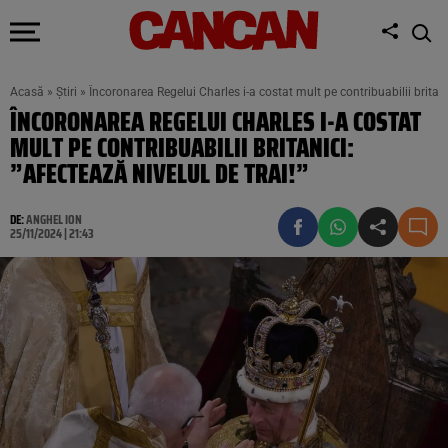
Acasă
»
Știri
»
Încoronarea Regelui Charles i-a costat mult pe contribuabilii britanic
ÎNCORONAREA REGELUI CHARLES I-A COSTAT
MULT PE CONTRIBUABILII BRITANICI:
”AFECTEAZĂ NIVELUL DE TRAI!”
DE:
ANGHEL ION
25/11/2024 | 21:43