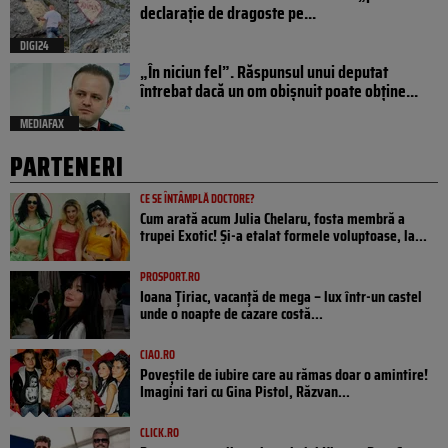
declarație de dragoste pe...
DIGI24
„În niciun fel”. Răspunsul unui deputat
întrebat dacă un om obișnuit poate obține...
MEDIAFAX
PARTENERI
CE SE ÎNTÂMPLĂ DOCTORE?
Cum arată acum Julia Chelaru, fosta membră a
trupei Exotic! Și-a etalat formele voluptoase, la...
PROSPORT.RO
Ioana Țiriac, vacanță de mega – lux într-un castel
unde o noapte de cazare costă...
CIAO.RO
Poveştile de iubire care au rămas doar o amintire!
Imagini tari cu Gina Pistol, Răzvan...
CLICK.RO