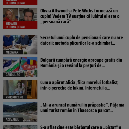
INTERNAȚIONAL
Olivia Attwood și Pete Wicks formează un
cuplu! Vedeta TV susține că iubitul ei este o
„persoană rară”
SHOWBIZ
INTERNAȚIONAL
Secretul unui cuplu de pensionari care nu are
datorii: metoda plicurilor le-a schimbat...
MEDIAFAX
Bulgarii cumpără energie aproape gratis din
România și o revând la prețuri de...
GANDUL.RO
Cum a apărut Alicia, fiica marelui fotbalist,
într-o pereche de bikini. Internetul a...
PROSPORT.RO
„Mi-a aruncat numărul în prăpastie”. Pățania
unui turist român în Thassos: a parcat...
ADEVARUL
S-a aflat cine este bărbatul care a „pictat” o