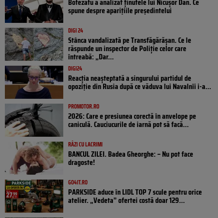
Botezatu a analizat ținutele lui Nicușor Dan. Ce
spune despre aparițiile președintelui
DIGI 24
Stânca vandalizată pe Transfăgărășan. Ce le
răspunde un inspector de Poliție celor care
întreabă: „Dar...
DIGI24
Reacția neașteptată a singurului partidul de
opoziţie din Rusia după ce văduva lui Navalnîi i-a...
PROMOTOR.RO
2026: Care e presiunea corectă în anvelope pe
caniculă. Cauciucurile de iarnă pot să facă...
RÂZI CU LACRIMI
BANCUL ZILEI. Badea Gheorghe: – Nu pot face
dragoste!
GO4IT.RO
PARKSIDE aduce în LIDL TOP 7 scule pentru orice
atelier. „Vedeta” ofertei costă doar 129...