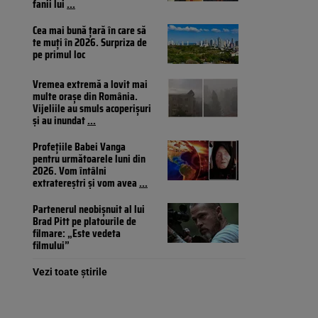
fanii lui
...
Cea mai bună țară în care să
te muți în 2026. Surpriza de
pe primul loc
Vremea extremă a lovit mai
multe orașe din România.
Vijeliile au smuls acoperișuri
și au inundat
...
Profețiile Babei Vanga
pentru următoarele luni din
2026. Vom întâlni
extratereștri și vom avea
...
Partenerul neobișnuit al lui
Brad Pitt pe platourile de
filmare: „Este vedeta
filmului”
Vezi toate știrile