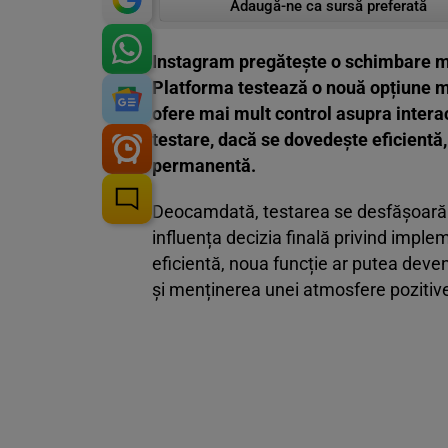
Adaugă-ne ca sursă preferată
Instagram pregătește o schimbare maj
Platforma testează o nouă opțiune m
ofere mai mult control asupra intera
testare, dacă se dovedește eficientă,
permanentă.
Deocamdată, testarea se desfășoară pe 
influența decizia finală privind imple
eficientă, noua funcție ar putea deve
și menținerea unei atmosfere pozitiv