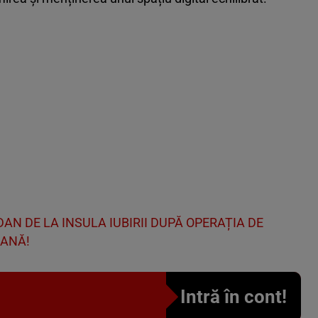
N DE LA INSULA IUBIRII DUPĂ OPERAȚIA DE
OANĂ!
Intră în cont!