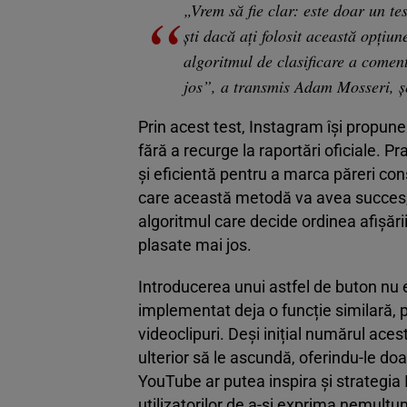
„Vrem să fie clar: este doar un te
ști dacă ați folosit această opțiun
algoritmul de clasificare a comenta
jos”, a transmis Adam Mosseri, ș
Prin acest test, Instagram își propune
fără a recurge la raportări oficiale. Pra
și eficientă pentru a marca păreri co
care această metodă va avea succes, p
algoritmul care decide ordinea afișării 
plasate mai jos.
Introducerea unui astfel de buton nu 
implementat deja o funcție similară, p
videoclipuri. Deși inițial numărul acest
ulterior să le ascundă, oferindu-le do
YouTube ar putea inspira și strategia 
utilizatorilor de a-și exprima nemulțum