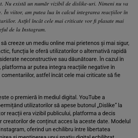
st. Nu există un număr vizibil de dislike-uri. Nimeni nu va
e. În viitor, am putea lua în calcul integrarea reacțiilor în
riilor. Astfel încât cele mai criticate vor fi plasate mai
eful de la Instagram.
 să creeze un mediu online mai prietenos și mai sigur,
ctic, funcția le oferă utilizatorilor o alternativă rapidă
nsiderate neconstructive sau dăunătoare. În cazul în
latforma ar putea integra reacțiile negative în
comentariilor, astfel încât cele mai criticate să fie
este o premieră în mediul digital. YouTube a
ermițând utilizatorilor să apese butonul „Dislike” la
or reacții era vizibil publicului, platforma a decis
ar creatorilor de conținut acces la aceste date. Modelul
Instagram, oferind un echilibru între libertatea
irea și menținerea unui spațiu digital echilibrat.