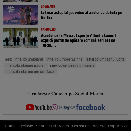
GO4GAMES
Cel mai așteptat joc video al anului va debuta pe
Netflix
GANDUL.RO
Acordul de la Mecca. Experții Atlantic Council
explică pactul de apărare comună semnat de
Turcia,...
Tags:
irinel columbeanu
irinel columbeanu irina
irinel columbeanu iubita
irinel columbeanu izvorani
irinel columbeanu milionară
irinel columbeanu om de afaceri
Urmărește Cancan pe Social Media
Home
Exclusiv
Sport
Știri
Video
Horoscop
Vedete
Paparazzi