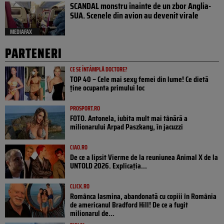
SCANDAL monstru înainte de un zbor Anglia-
SUA. Scenele din avion au devenit virale
MEDIAFAX
PARTENERI
CE SE ÎNTÂMPLĂ DOCTORE?
TOP 40 – Cele mai sexy femei din lume! Ce dietă
ține ocupanta primului loc
PROSPORT.RO
FOTO. Antonela, iubita mult mai tânără a
milionarului Arpad Paszkany, în jacuzzi
CIAO.RO
De ce a lipsit Vierme de la reuniunea Animal X de la
UNTOLD 2026. Explicația...
CLICK.RO
Românca Iasmina, abandonată cu copiii în România
de americanul Bradford Hill! De ce a fugit
milionarul de...