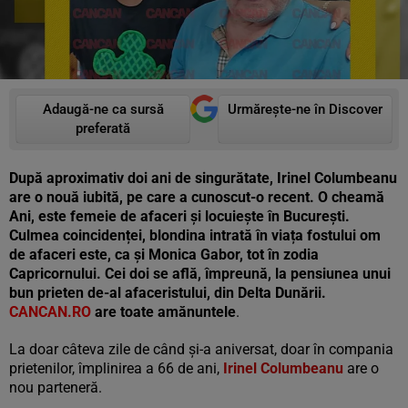
Adaugă-ne ca sursă
Urmărește-ne în Discover
preferată
După aproximativ doi ani de singurătate, Irinel Columbeanu
are o nouă iubită, pe care a cunoscut-o recent. O cheamă
Ani, este femeie de afaceri și locuiește în București.
Culmea coincidenței, blondina intrată în viața fostului om
de afaceri este, ca și Monica Gabor, tot în zodia
Capricornului. Cei doi se află, împreună, la pensiunea unui
bun prieten de-al afaceristului, din Delta Dunării.
CANCAN.RO
are toate amănuntele
.
La doar câteva zile de când și-a aniversat, doar în compania
prietenilor, împlinirea a 66 de ani,
Irinel Columbeanu
are o
nou parteneră.