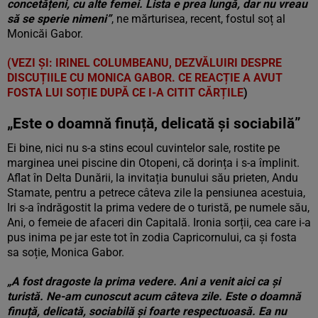
concetățeni, cu alte femei. Lista e prea lungă, dar nu vreau
să se sperie nimeni”
, ne mărturisea, recent, fostul soț al
Monicăi Gabor.
(VEZI ȘI: IRINEL COLUMBEANU, DEZVĂLUIRI DESPRE
DISCUȚIILE CU MONICA GABOR. CE REACȚIE A AVUT
FOSTA LUI SOȚIE DUPĂ CE I-A CITIT CĂRȚILE
)
„Este o doamnă finuță, delicată și sociabilă”
Ei bine, nici nu s-a stins ecoul cuvintelor sale, rostite pe
marginea unei piscine din Otopeni, că dorința i s-a împlinit.
Aflat în Delta Dunării, la invitația bunului său prieten, Andu
Stamate, pentru a petrece câteva zile la pensiunea acestuia,
Iri s-a îndrăgostit la prima vedere de o turistă, pe numele său,
Ani, o femeie de afaceri din Capitală. Ironia sorții, cea care i-a
pus inima pe jar este tot în zodia Capricornului, ca și fosta
sa soție, Monica Gabor.
„A fost dragoste la prima vedere. Ani a venit aici ca și
turistă. Ne-am cunoscut acum câteva zile. Este o doamnă
finuță, delicată, sociabilă și foarte respectuoasă. Ea nu