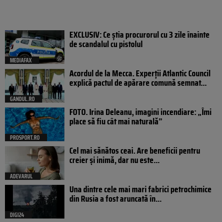
EXCLUSIV: Ce știa procurorul cu 3 zile înainte
de scandalul cu pistolul
MEDIAFAX
Acordul de la Mecca. Experții Atlantic Council
explică pactul de apărare comună semnat...
GANDUL.RO
FOTO. Irina Deleanu, imagini incendiare: „Îmi
place să fiu cât mai naturală”
PROSPORT.RO
Cel mai sănătos ceai. Are beneficii pentru
creier și inimă, dar nu este...
ADEVARUL
Una dintre cele mai mari fabrici petrochimice
din Rusia a fost aruncată în...
DIGI24