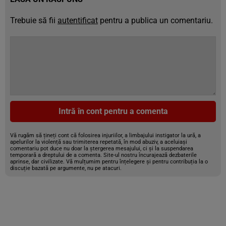
Trebuie să fii
autentificat
pentru a publica un comentariu.
Intră în cont pentru a comenta
Vă rugăm să țineți cont că folosirea injuriilor, a limbajului instigator la ură, a
apelurilor la violență sau trimiterea repetată, în mod abuziv, a aceluiași
comentariu pot duce nu doar la ștergerea mesajului, ci și la suspendarea
temporară a dreptului de a comenta. Site-ul nostru încurajează dezbaterile
aprinse, dar civilizate. Vă mulțumim pentru înțelegere și pentru contribuția la o
discuție bazată pe argumente, nu pe atacuri.