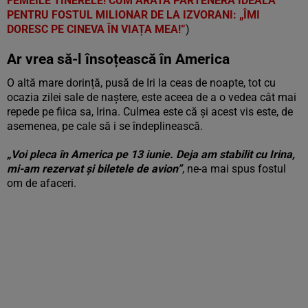
FEMEILE TINERELE! CUM ARATĂ PARTENERA IDEALĂ
PENTRU FOSTUL MILIONAR DE LA IZVORANI: „ÎMI
DORESC PE CINEVA ÎN VIAȚA MEA!”
)
Ar vrea să-l însoțească în America
O altă mare dorință, pusă de Iri la ceas de noapte, tot cu
ocazia zilei sale de naștere, este aceea de a o vedea cât mai
repede pe fiica sa, Irina. Culmea este că și acest vis este, de
asemenea, pe cale să i se îndeplinească.
„Voi pleca în America pe 13 iunie. Deja am stabilit cu Irina,
mi-am rezervat și biletele de avion”
, ne-a mai spus fostul
om de afaceri.