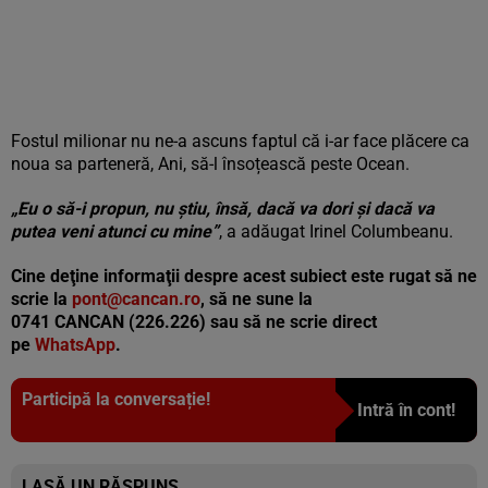
Fostul milionar nu ne-a ascuns faptul că i-ar face plăcere ca
noua sa parteneră, Ani, să-l însoțească peste Ocean.
„Eu o să-i propun, nu știu, însă, dacă va dori și dacă va
putea veni atunci cu mine”
, a adăugat Irinel Columbeanu.
Cine deţine informaţii despre acest subiect este rugat să ne
scrie la
pont@cancan.ro
, să ne sune la
0741 CANCAN (226.226) sau să ne scrie direct
pe
WhatsApp
.
Participă la conversație!
Intră în cont!
LASĂ UN RĂSPUNS