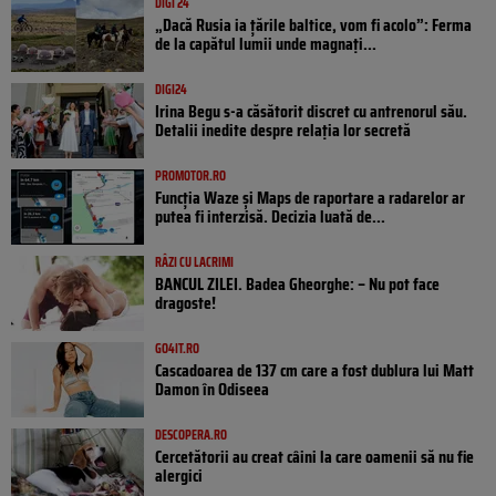
DIGI 24
„Dacă Rusia ia țările baltice, vom fi acolo”: Ferma
de la capătul lumii unde magnați...
DIGI24
Irina Begu s-a căsătorit discret cu antrenorul său.
Detalii inedite despre relația lor secretă
PROMOTOR.RO
Funcția Waze și Maps de raportare a radarelor ar
putea fi interzisă. Decizia luată de...
RÂZI CU LACRIMI
BANCUL ZILEI. Badea Gheorghe: – Nu pot face
dragoste!
GO4IT.RO
Cascadoarea de 137 cm care a fost dublura lui Matt
Damon în Odiseea
DESCOPERA.RO
Cercetătorii au creat câini la care oamenii să nu fie
alergici