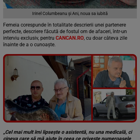
Irinel Columbeanu și Ani, noua sa iubită
Femeia corespunde în totalitate descrierii unei partenere
perfecte, descriere făcută de fostul om de afaceri, într-un
interviu exclusiv, pentru
CANCAN.RO
, cu doar câteva zile
înainte de a o cunoaște.
Vezi galeria foto
7 poze
„Cel mai mult îmi lipsește o asistentă, nu una medicală, ci
cineva care să mă ajute în ceea ce privește numeroasele