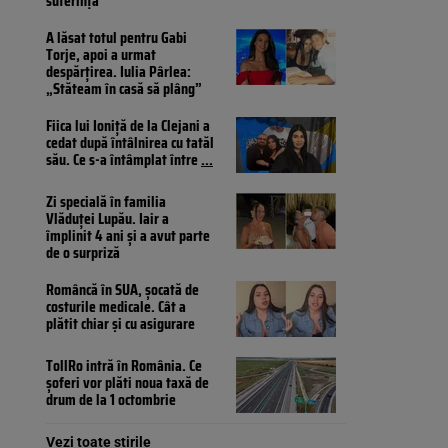
suferința
A lăsat totul pentru Gabi
Torje, apoi a urmat
despărțirea. Iulia Pârlea:
„Stăteam în casă să plâng”
Fiica lui Ioniță de la Clejani a
cedat după întâlnirea cu tatăl
său. Ce s-a întâmplat între
...
Zi specială în familia
Vlăduței Lupău. Iair a
împlinit 4 ani și a avut parte
de o surpriză
Româncă în SUA, șocată de
costurile medicale. Cât a
plătit chiar și cu asigurare
TollRo intră în România. Ce
șoferi vor plăti noua taxă de
drum de la 1 octombrie
Vezi toate știrile