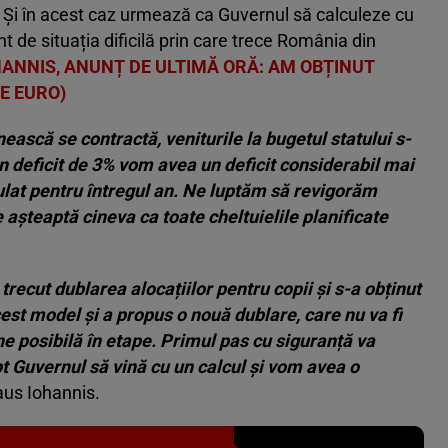
. Și în acest caz urmează ca Guvernul să calculeze cu
nt de situația dificilă prin care trece România din
HANNIS, ANUNȚ DE ULTIMĂ ORĂ: AM OBȚINUT
E EURO)
ească se contractă, veniturile la bugetul statului s-
un deficit de 3% vom avea un deficit considerabil mai
ulat pentru întregul an. Ne luptăm să revigorăm
șteaptă cineva ca toate cheltuielile planificate
trecut dublarea alocațiilor pentru copii și s-a obținut
est model și a propus o nouă dublare, care nu va fi
e posibilă în etape. Primul pas cu siguranță va
pt Guvernul să vină cu un calcul și vom avea o
aus Iohannis.