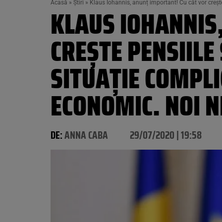
Acasă
»
Știri
»
Klaus Iohannis, anunț important! Cu cât vor crește
KLAUS IOHANNIS
CREȘTE PENSIILE
SITUAȚIE COMPLI
ECONOMIC. NOI 
DE:
ANNA CABA
29/07/2020 | 19:58