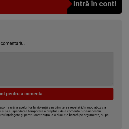
Intră în cont!
 comentariu.
cont pentru a comenta
gator la ură, a apelurilor la violență sau trimiterea repetată, în mod abuziv, a
i și la suspendarea temporară a dreptului de a comenta. Site-ul nostru
tru înțelegere și pentru contribuția la o discuție bazată pe argumente, nu pe