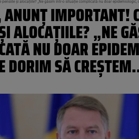
 pensiile și alocațiile? „Ne găsim într-o situație complicată nu doar epidemiologic,
, ANUNȚ IMPORTANT! C
 ȘI ALOCAȚIILE? „NE G
CATĂ NU DOAR EPIDEMI
NE DORIM SĂ CREȘTE