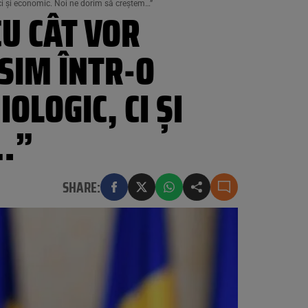
 ci și economic. Noi ne dorim să creștem…”
U CÂT VOR
ĂSIM ÎNTR-O
OLOGIC, CI ȘI
M…”
SHARE: