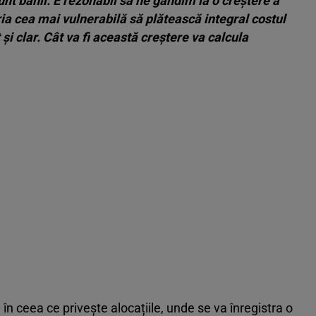
unt banii. E rezonabil să ne gândim la o creștere a
ia cea mai vulnerabilă să plătească integral costul
 și clar. Cât va fi această creștere va calcula
i în ceea ce privește alocațiile, unde se va înregistra o