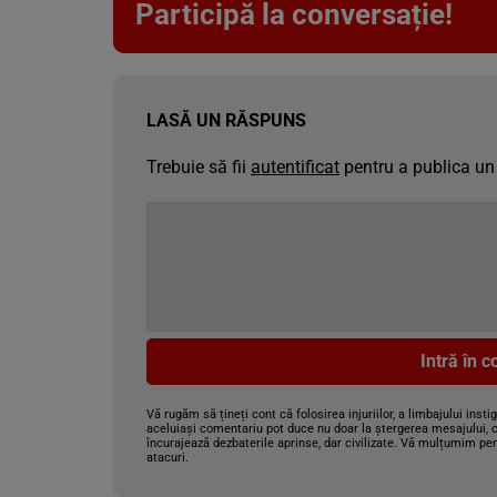
Participă la conversație!
LASĂ UN RĂSPUNS
Trebuie să fii
autentificat
pentru a publica un
Intră în 
Vă rugăm să țineți cont că folosirea injuriilor, a limbajului insti
aceluiași comentariu pot duce nu doar la ștergerea mesajului, c
încurajează dezbaterile aprinse, dar civilizate. Vă mulțumim pen
atacuri.