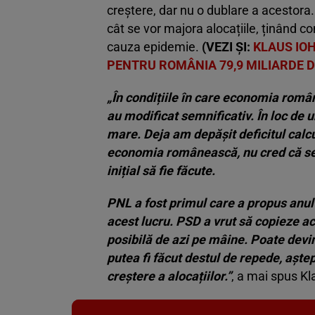
creștere, dar nu o dublare a acestora
cât se vor majora alocațiile, ținând co
cauza epidemie.
(VEZI ȘI:
KLAUS IO
PENTRU ROMÂNIA 79,9 MILIARDE D
„În condițiile în care economia român
au modificat semnificativ. În loc de 
mare. Deja am depășit deficitul calc
economia românească, nu cred că se a
inițial să fie făcute.
PNL a fost primul care a propus anul 
acest lucru. PSD a vrut să copieze ac
posibilă de azi pe mâine. Poate devin
putea fi făcut destul de repede, aște
creștere a alocațiilor.”
, a mai spus Kl