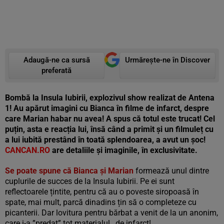
Adaugă-ne ca sursă
Urmărește-ne în Discover
preferată
Bombă la Insula Iubirii, explozivul show realizat de Antena
1! Au apărut imagini cu Bianca în filme de infarct, despre
care Marian habar nu avea! A spus că totul este trucat! Cel
puțin, asta e reacția lui, însă când a primit și un filmuleț cu
a lui iubită prestând în toată splendoarea, a avut un șoc!
CANCAN.RO
are detaliile și imaginile, în exclusivitate.
Se poate spune că Bianca și Marian
formează unul dintre
cuplurile de succes de la Insula Iubirii. Pe ei sunt
reflectoarele țintite, pentru că au o poveste siropoasă în
spate, mai mult, parcă dinadins țin să o completeze cu
picanterii. Dar lovitura pentru bărbat a venit de la un anonim,
care i-a ”predat” tot materialul…de infarct!