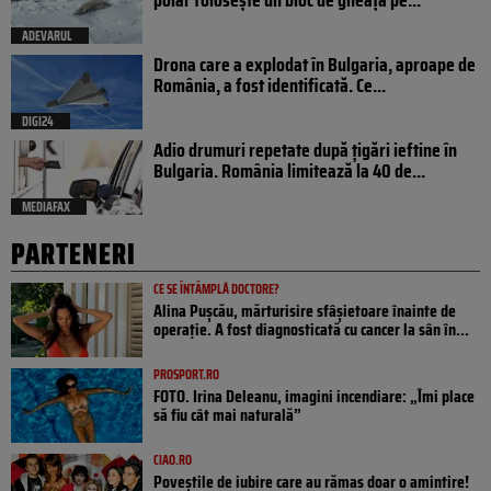
ADEVARUL
Drona care a explodat în Bulgaria, aproape de
România, a fost identificată. Ce...
DIGI24
Adio drumuri repetate după țigări ieftine în
Bulgaria. România limitează la 40 de...
MEDIAFAX
PARTENERI
CE SE ÎNTÂMPLĂ DOCTORE?
Alina Pușcău, mărturisire sfâșietoare înainte de
operație. A fost diagnosticată cu cancer la sân în...
PROSPORT.RO
FOTO. Irina Deleanu, imagini incendiare: „Îmi place
să fiu cât mai naturală”
CIAO.RO
Poveştile de iubire care au rămas doar o amintire!