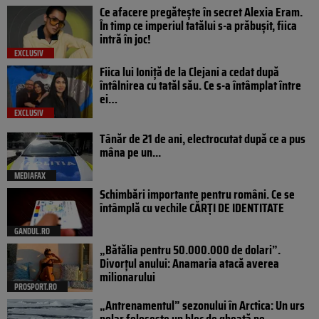
Ce afacere pregătește în secret Alexia Eram.
În timp ce imperiul tatălui s-a prăbușit, fiica
intră în joc!
EXCLUSIV
Fiica lui Ioniță de la Clejani a cedat după
întâlnirea cu tatăl său. Ce s-a întâmplat între
ei…
EXCLUSIV
Tânăr de 21 de ani, electrocutat după ce a pus
mâna pe un...
MEDIAFAX
Schimbări importante pentru români. Ce se
întâmplă cu vechile CĂRȚI DE IDENTITATE
GANDUL.RO
„Bătălia pentru 50.000.000 de dolari”.
Divorțul anului: Anamaria atacă averea
milionarului
PROSPORT.RO
„Antrenamentul” sezonului în Arctica: Un urs
polar folosește un bloc de gheață pe...