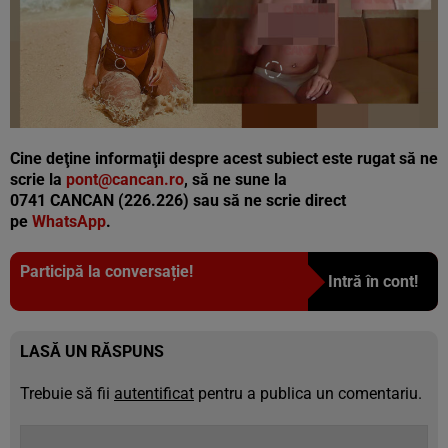
Cine deţine informaţii despre acest subiect este rugat să ne
scrie la
pont@cancan.ro
, să ne sune la
0741 CANCAN (226.226) sau să ne scrie direct
pe
WhatsApp
.
Participă la conversație!
Intră în cont!
LASĂ UN RĂSPUNS
Trebuie să fii
autentificat
pentru a publica un comentariu.