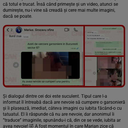
că totul e trucat. Însă când primește și un video, atunci se
dumirește, nu-i vine să creadă și cere mai multe imagini,
dacă se poate.
Vezi galeria foto
6 poze
Și dialogul dintre cei doi este suculent. Tipul care l-a
informat îl întreabă dacă are nevoie să cumpere o garsonieră
și îi plasează, imediat, câteva imagini cu iubita făcând-o cu
tatuatul. El îi răspunde că nu are nevoie, dar anonimul îi
”traduce” imaginile, spunându-i că, din ce se vede, iubita ar
avea nevoie! 🤣 A fost momentul în care Marian zice că