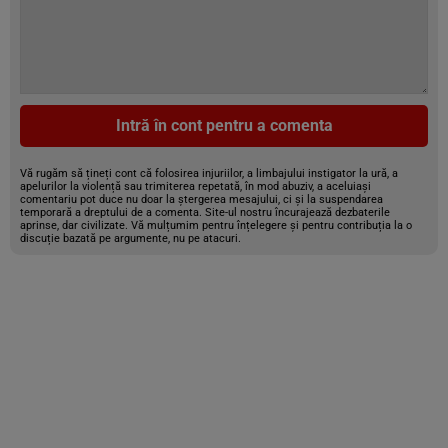
Intră în cont pentru a comenta
Vă rugăm să țineți cont că folosirea injuriilor, a limbajului instigator la ură, a
apelurilor la violență sau trimiterea repetată, în mod abuziv, a aceluiași
comentariu pot duce nu doar la ștergerea mesajului, ci și la suspendarea
temporară a dreptului de a comenta. Site-ul nostru încurajează dezbaterile
aprinse, dar civilizate. Vă mulțumim pentru înțelegere și pentru contribuția la o
discuție bazată pe argumente, nu pe atacuri.