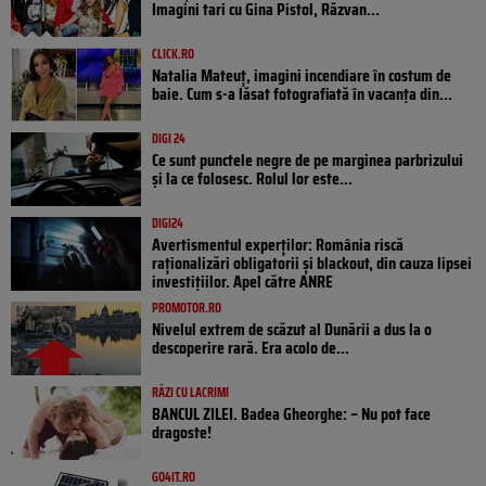
Imagini tari cu Gina Pistol, Răzvan...
CLICK.RO
Natalia Mateuț, imagini incendiare în costum de
baie. Cum s-a lăsat fotografiată în vacanța din...
DIGI 24
Ce sunt punctele negre de pe marginea parbrizului
și la ce folosesc. Rolul lor este...
DIGI24
Avertismentul experților: România riscă
raționalizări obligatorii și blackout, din cauza lipsei
investițiilor. Apel către ANRE
PROMOTOR.RO
Nivelul extrem de scăzut al Dunării a dus la o
descoperire rară. Era acolo de...
RÂZI CU LACRIMI
BANCUL ZILEI. Badea Gheorghe: – Nu pot face
dragoste!
GO4IT.RO