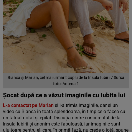
Bianca și Marian, cel mai urmărit cuplu de la Insula Iubirii / Sursa
foto: Antena 1
Șocat după ce a văzut imaginile cu iubita lui
L-a contactat pe Marian
și i-a trimis imaginile, dar și un
video cu Bianca în toată splendoarea, în timp ce o făcea cu
un tatuat dotat și epilat. Discuția dintre concurentul de la
Insula Iubirii și anonim este fabuloasă, iar imaginile sunt
uluitoare pentru el, care, în primă fază, nu crede o iotă, spune