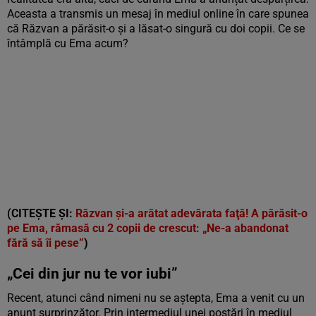
Aceasta a transmis un mesaj în mediul online în care spunea
că Răzvan a părăsit-o și a lăsat-o singură cu doi copii. Ce se
întâmplă cu Ema acum?
(CITEȘTE ȘI:
Răzvan şi-a arătat adevărata faţă! A părăsit-o
pe Ema, rămasă cu 2 copii de crescut: „Ne-a abandonat
fără să îi pese”
)
„Cei din jur nu te vor iubi”
Recent, atunci când nimeni nu se aștepta, Ema a venit cu un
anunț surprinzător. Prin intermediul unei postări în mediul