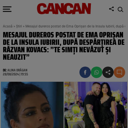
Acasă
»
Știri
»
Mesajul dureros postat de Ema Oprișan de la Insula Iubirii, după d
MESAJUL DUREROS POSTAT DE EMA OPRIȘAN
DE LA INSULA IUBIRII, DUPĂ DESPĂRȚIREA DE
RĂZVAN KOVACS: ”TE SIMȚI NEVĂZUT ȘI
NEAUZIT”
DE:
ALINA DRĂGAN
28/08/2024 | 19:55