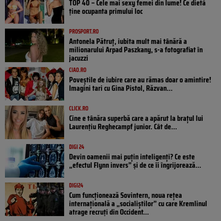
TOP 40 – Cele mai sexy femei din lume! Ce dietă
ține ocupanta primului loc
PROSPORT.RO
Antonela Pătruț, iubita mult mai tânără a
milionarului Arpad Paszkany, s-a fotografiat în
jacuzzi
CIAO.RO
Poveştile de iubire care au rămas doar o amintire!
Imagini tari cu Gina Pistol, Răzvan...
CLICK.RO
Cine e tânăra superbă care a apărut la brațul lui
Laurențiu Reghecampf junior. Cât de...
DIGI 24
Devin oamenii mai puțin inteligenți? Ce este
„efectul Flynn invers” și de ce îi îngrijorează...
DIGI24
Cum funcționează Sovintern, noua rețea
internațională a „socialiștilor” cu care Kremlinul
atrage recruți din Occident...