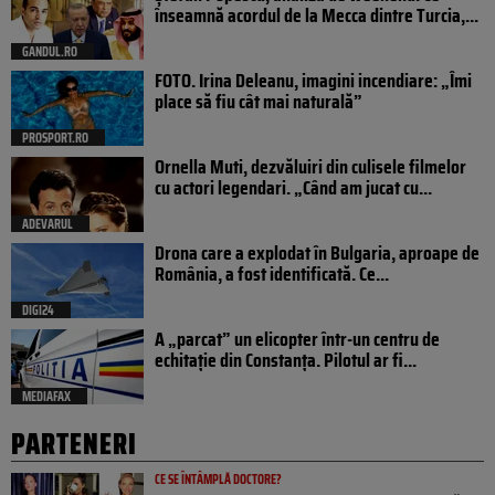
înseamnă acordul de la Mecca dintre Turcia,...
GANDUL.RO
FOTO. Irina Deleanu, imagini incendiare: „Îmi
place să fiu cât mai naturală”
PROSPORT.RO
Ornella Muti, dezvăluiri din culisele filmelor
cu actori legendari. „Când am jucat cu...
ADEVARUL
Drona care a explodat în Bulgaria, aproape de
România, a fost identificată. Ce...
DIGI24
A „parcat” un elicopter într-un centru de
echitație din Constanța. Pilotul ar fi...
MEDIAFAX
PARTENERI
CE SE ÎNTÂMPLĂ DOCTORE?