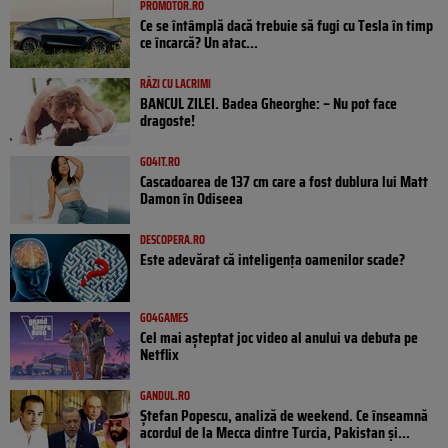
PROMOTOR.RO
Ce se întâmplă dacă trebuie să fugi cu Tesla în timp
ce încarcă? Un atac...
RÂZI CU LACRIMI
BANCUL ZILEI. Badea Gheorghe: – Nu pot face
dragoste!
GO4IT.RO
Cascadoarea de 137 cm care a fost dublura lui Matt
Damon în Odiseea
DESCOPERA.RO
Este adevărat că inteligența oamenilor scade?
GO4GAMES
Cel mai așteptat joc video al anului va debuta pe
Netflix
GANDUL.RO
Ștefan Popescu, analiză de weekend. Ce înseamnă
acordul de la Mecca dintre Turcia, Pakistan şi...