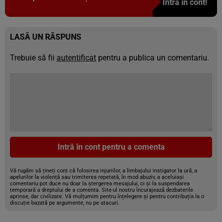
Intră în cont!
LASĂ UN RĂSPUNS
Trebuie să fii
autentificat
pentru a publica un comentariu.
Intră în cont pentru a comenta
Vă rugăm să țineți cont că folosirea injuriilor, a limbajului instigator la ură, a
apelurilor la violență sau trimiterea repetată, în mod abuziv, a aceluiași
comentariu pot duce nu doar la ștergerea mesajului, ci și la suspendarea
temporară a dreptului de a comenta. Site-ul nostru încurajează dezbaterile
aprinse, dar civilizate. Vă mulțumim pentru înțelegere și pentru contribuția la o
discuție bazată pe argumente, nu pe atacuri.