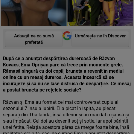
Adaugă-ne ca sursă
Urmărește-ne în Discover
preferată
După ce a anunțat despărțirea dureroasă de Răzvan
Kovacs, Ema Oprișan pare că trece prin momente grele.
Rămasă singură cu doi copii, bruneta a revenit în mediul
online cu un mesaj dureros. Aceasta încearcă să se
încurajeze și să nu se lase distrusă de despărțire. Ce mesaj
a postat bruneta pe rețelele sociale?
Răzvan și Ema au format cel mai controversat cuplu al
sezonului 7 Insula Iubirii. El a picat în ispită, au plecat
separați din Thailanda, însă ulterior și-au mai dat o șansă și
s-au împăcat. Cei doi au devenit soț și soție, iar apoi părinții
unei fetițe. Relația acestora părea că merge foarte bine, însă
realitatea era altă, căci de curând Ema a anunțat despărțirea.