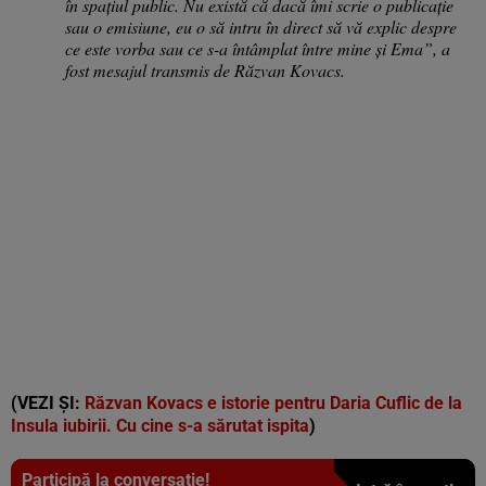
în spațiul public. Nu există că dacă îmi scrie o publicație
sau o emisiune, eu o să intru în direct să vă explic despre
ce este vorba sau ce s-a întâmplat între mine și Ema”, a
fost mesajul transmis de Răzvan Kovacs.
(VEZI ȘI:
Răzvan Kovacs e istorie pentru Daria Cuflic de la
Insula iubirii. Cu cine s-a sărutat ispita
)
Participă la conversație!