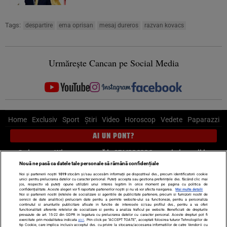
Tags:
despartire
ema oprisan
mesaj dureros
razvan kovacs
Urmărește Cancan pe Social Media
Home
Exclusiv
Sport
Știri
Video
Horoscop
Vedete
Paparazzi
AI UN PONT?
Scrie-ne pe Whatsapp
, sună la 0741226226 sau trimite mail la
pont@cancan.ro
Nouă ne pasă ca datele tale personale să rămână confidențiale
Noi și partenerii noștri
1019
stocăm și/sau accesăm informații pe dispozitivul dvs., precum identificatorii cookie
unici pentru prelucrarea datelor cu caracter personal. Puteți accepta sau gestiona preferințele dvs. făcând clic mai
Știri interne
Știri externe
Politică
jos, respectiv vă puteți opune utilizării unui interes legitim în orice moment pe pagina cu politica de
confidențialitate. Aceste alegeri vor fi raportate partenerilor noștri și nu vă vor afecta navigarea.
Mai multe detalii
Noi si partenerii nostri (retelele de socializare si agentiile de publicitate partenere, precum si furnizorii nostri de
servicii de date analitice) prelucram date pentru a permite website-ului sa functioneze, pentru a personaliza
Ultimele stiri
Diete
Insula Iubirii
Dictionar de vise
LIFE STYLE
continutul si anunturile publicitare afisate in functie de interesele si/sau profilul dvs., pentru a va oferi
functionalitati aferente retelelor de socializare si pentru a analiza traficul pe website. Beneficiati de drepturile
Horoscop
prevazute de art. 15-22 din GDPR in legatura cu prelucrarea datelor cu caracter personal. Aceste drepturi pot fi
exercitate prin modalitatea indicata
aici
. Prin click pe “ACCEPT TOATE”, acceptati folosirea tuturor Tehnologiilor de
tip Cookie, care implica inclusiv acceptul dvs. cu privire la stocarea/accesarea informatiilor de catre Vendor-ii cu