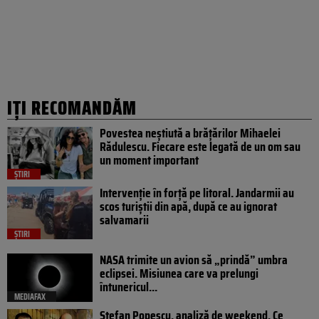
IȚI RECOMANDĂM
Povestea neștiută a brățărilor Mihaelei
Rădulescu. Fiecare este legată de un om sau
un moment important
ȘTIRI
Intervenție în forță pe litoral. Jandarmii au
scos turiștii din apă, după ce au ignorat
salvamarii
ȘTIRI
NASA trimite un avion să „prindă” umbra
eclipsei. Misiunea care va prelungi
întunericul...
MEDIAFAX
Ștefan Popescu, analiză de weekend. Ce