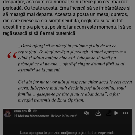
despărțire, așa cum era normal, și nu trece prin cea mai roz
perioadă. Cu toate acesta, Ema încercă să se îmbărbăteze și
să meargă mai departe. Aceasta a posta un mesaj dureros,
din care reiese că s-a simțit neiubită, neglijată și că în tot
acest timp s-a pierdut pe sine, iar acum este momentul să se
regăsească și să fie mai puternică.
„Dacă ajungi să te pierzi în mulțime și uiți de tot ce
reprezinți. Te simți nevăzut și neauzit. Atunci oprește-te o
clipă și adu-ți aminte cine ești, iubește-te și dacă nu
primești ce ai nevoie… oferă-ți singur drumul fără să ai
așteptări de la nimeni.
Cei din jur nu te vor iubi și respecta chiar dacă le ceri acest
lucru. Iubește-te mai mult decât îți poți iubi copilul, soțul,
familia… găsește-te pe tine și nu te abandona”, a fost
mesajul transmis de Ema Oprișan.