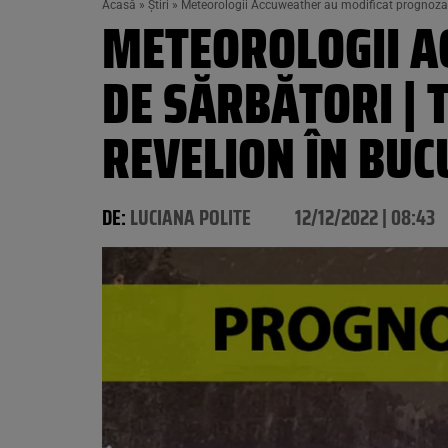
Acasă
»
Știri
»
Meteorologii Accuweather au modificat prognoza d
METEOROLOGII A
DE SĂRBĂTORI | 
REVELION ÎN BUC
DE:
LUCIANA POLITE
12/12/2022 | 08:43