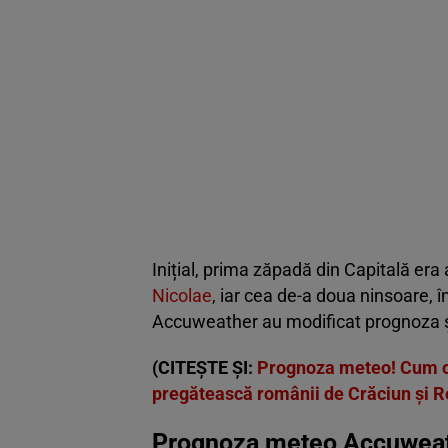
Inițial, prima zăpadă din Capitală er
Nicolae
, iar cea de-a doua ninsoare, î
Accuweather au modificat prognoza 
(CITEȘTE ȘI:
Prognoza meteo! Cum o s
pregătească românii de Crăciun și R
Prognoza meteo Accuweathe