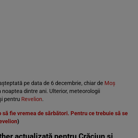
a așteptată pe data de 6 decembrie, chiar de
Moș
n noaptea dintre ani. Ulterior, meteorologii
și pentru
Revelion
.
ă fie vremea de sărbători. Pentru ce trebuie să se
evelion
)
r actualizată pentru Crăciun și