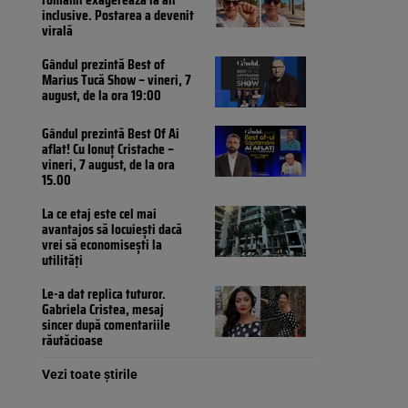
inclusive. Postarea a devenit
virală
Gândul prezintă Best of
Marius Tucă Show – vineri, 7
august, de la ora 19:00
Gândul prezintă Best Of Ai
aflat! Cu Ionuț Cristache –
vineri, 7 august, de la ora
15.00
La ce etaj este cel mai
avantajos să locuiești dacă
vrei să economisești la
utilități
Le-a dat replica tuturor.
Gabriela Cristea, mesaj
sincer după comentariile
răutăcioase
Vezi toate știrile