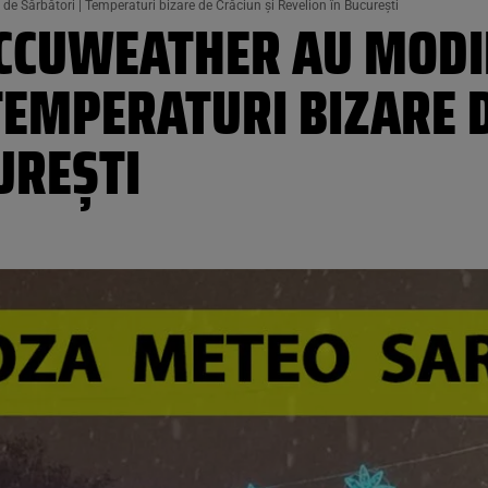
e Sărbători | Temperaturi bizare de Crăciun și Revelion în București
CCUWEATHER AU MODI
TEMPERATURI BIZARE D
UREȘTI