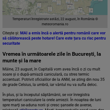
Temperaturi înregistrate astăzi, 22 august, în România ©
meteoromania.ro
Citește și:
MAI a emis încă o alertă pentru românii care vor
să călătorească peste hotare! Care este țara cu risc pentru
securitate
Vremea în următoarele zile în Bucureşti, la
munte şi la mare
Mâine, 23 august, în Capitală vom avea încă o zi cu mult
soare şi o după-amiază caniculară, cu stres termic
accentuat. Potrivit oficialilor de la ANM, se ating din nou 35
de grade Celsius, la umbră, iar vântul nu va sufla deloc.
În plus, și la începutul săptămânii, se vor înregistra
temperaturi caniculare la orele amiezii. În noaptea de luni
spre marţi se-aduna norii şi cresc şansele de averse,