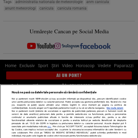
Tags:
administratia nationala de meteorologie
anm canicula
anunt meteorologi
canicula
canicula romania
Urmărește Cancan pe Social Media
Home
Exclusiv
Sport
Știri
Video
Horoscop
Vedete
Paparazzi
AI UN PONT?
Scrie-ne pe Whatsapp
, sună la 0741226226 sau trimite mail la
pont@cancan.ro
Nouă ne pasă ca datele tale personale să rămână confidențiale
Noi și partenerii noștri
1019
stocăm și/sau accesăm informații pe dispozitivul dvs., precum identificatorii cookie
unici pentru prelucrarea datelor cu caracter personal. Puteți accepta sau gestiona preferințele dvs. făcând clic mai
Știri interne
Știri externe
Politică
jos, respectiv vă puteți opune utilizării unui interes legitim în orice moment pe pagina cu politica de
confidențialitate. Aceste alegeri vor fi raportate partenerilor noștri și nu vă vor afecta navigarea.
Mai multe detalii
Noi si partenerii nostri (retelele de socializare si agentiile de publicitate partenere, precum si furnizorii nostri de
servicii de date analitice) prelucram date pentru a permite website-ului sa functioneze, pentru a personaliza
Ultimele stiri
Diete
Insula Iubirii
Dictionar de vise
LIFE STYLE
continutul si anunturile publicitare afisate in functie de interesele si/sau profilul dvs., pentru a va oferi
functionalitati aferente retelelor de socializare si pentru a analiza traficul pe website. Beneficiati de drepturile
Horoscop
prevazute de art. 15-22 din GDPR in legatura cu prelucrarea datelor cu caracter personal. Aceste drepturi pot fi
exercitate prin modalitatea indicata
aici
. Prin click pe “ACCEPT TOATE”, acceptati folosirea tuturor Tehnologiilor de
tip Cookie, care implica inclusiv acceptul dvs. cu privire la stocarea/accesarea informatiilor de catre Vendor-ii cu
Echipa editorială
Termeni si condiții
Politica de confidențialitate
care colaboram. Prin click pe “VREAU SA MODIFIC SETARILE INDIVIDUAL” puteti schimba preferintele in mod
individual, mai putin cele legate de cookie strict necesare pentru functionarea website-ului.