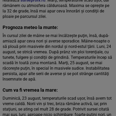
relatează
stirileprotv.ro
. Marţi, temperaturile scad uşor, dar
rămânem cu atmosfera călduroasă. Maxima se opreşte pe
la 32 de grade, însă mai apar ceva înnorări şi condiţii de
ploaie pe parcursul zilei.
Prognoza meteo la munte:
În cursul zilei de mâine se mai încălzeşte puţin, însă, după-
amiază apar ceva nori şi averse sporadice. Mâine-noapte o
să plouă prin masivele din nordul şi nord-estul ţării. Luni, 24
august, se strică vremea. După prânz vin ploi torenţiale, cu
tunete, fulgere şi condiţii de grindină. Temperaturile încep să
scadă în toată zona montană. Marţi, 25 august, se mai
răcoreşte puţin, în special în masivele sudice. Instabilitatea
persista, apar alte serii de averse şi se pot strânge cantităţi
însemnate de apă.
Cum va fi vremea la mare:
Duminică, 23 august, temperaturile scad uşor, însă avem tot
vreme caldă. Norii vin şi trec, briza rămâne activă, iar, prin
staţiuni, se ating cel mult 28 de grade. Potrivit sursei citată
mai sus, luni, aproape nicio schimbare: foarte puţini nori, un