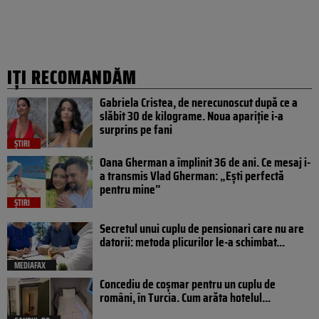
IȚI RECOMANDĂM
Gabriela Cristea, de nerecunoscut după ce a
slăbit 30 de kilograme. Noua apariție i-a
surprins pe fani
ȘTIRI
Oana Gherman a împlinit 36 de ani. Ce mesaj i-
a transmis Vlad Gherman: „Ești perfectă
pentru mine”
ȘTIRI
Secretul unui cuplu de pensionari care nu are
datorii: metoda plicurilor le-a schimbat...
MEDIAFAX
Concediu de coșmar pentru un cuplu de
români, în Turcia. Cum arăta hotelul...