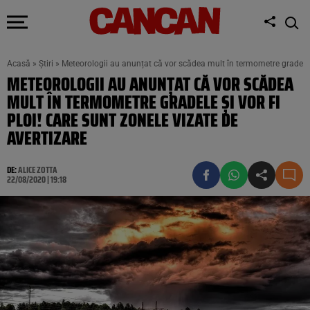
Acasă
»
Știri
»
Meteorologii au anunțat că vor scădea mult în termometre gradele și
METEOROLOGII AU ANUNȚAT CĂ VOR SCĂDEA
MULT ÎN TERMOMETRE GRADELE ȘI VOR FI
PLOI! CARE SUNT ZONELE VIZATE DE
AVERTIZARE
DE:
ALICE ZOTTA
22/08/2020 | 19:18