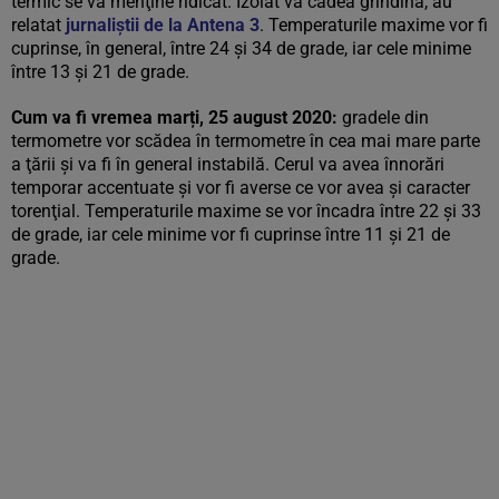
termic se va menţine ridicat. Izolat va cădea grindină, au
relatat
jurnaliștii de la Antena 3
. Temperaturile maxime vor fi
cuprinse, în general, între 24 şi 34 de grade, iar cele minime
între 13 şi 21 de grade.
Cum va fi vremea marți, 25 august 2020:
gradele din
termometre vor scădea în termometre în cea mai mare parte
a ţării şi va fi în general instabilă. Cerul va avea înnorări
temporar accentuate şi vor fi averse ce vor avea şi caracter
torenţial. Temperaturile maxime se vor încadra între 22 şi 33
de grade, iar cele minime vor fi cuprinse între 11 şi 21 de
grade.