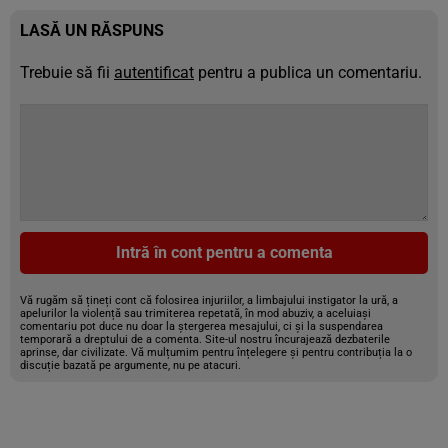
LASĂ UN RĂSPUNS
Trebuie să fii
autentificat
pentru a publica un comentariu.
Intră în cont pentru a comenta
Vă rugăm să țineți cont că folosirea injuriilor, a limbajului instigator la ură, a
apelurilor la violență sau trimiterea repetată, în mod abuziv, a aceluiași
comentariu pot duce nu doar la ștergerea mesajului, ci și la suspendarea
temporară a dreptului de a comenta. Site-ul nostru încurajează dezbaterile
aprinse, dar civilizate. Vă mulțumim pentru înțelegere și pentru contribuția la o
discuție bazată pe argumente, nu pe atacuri.