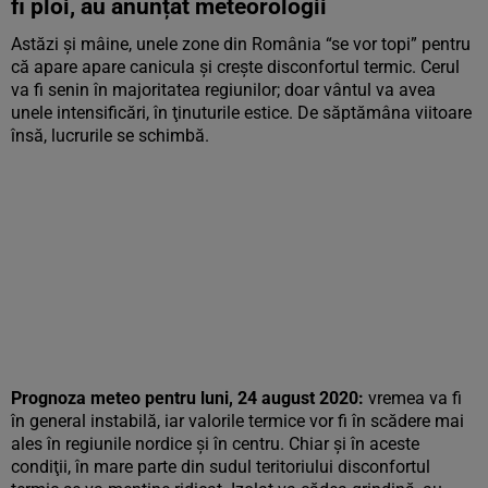
fi ploi, au anunțat meteorologii
Astăzi și mâine, unele zone din România “se vor topi” pentru
că apare apare canicula şi creşte disconfortul termic. Cerul
va fi senin în majoritatea regiunilor; doar vântul va avea
unele intensificări, în ţinuturile estice. De săptămâna viitoare
însă, lucrurile se schimbă.
Prognoza meteo pentru luni, 24 august 2020:
vremea va fi
în general instabilă, iar valorile termice vor fi în scădere mai
ales în regiunile nordice şi în centru. Chiar şi în aceste
condiţii, în mare parte din sudul teritoriului disconfortul