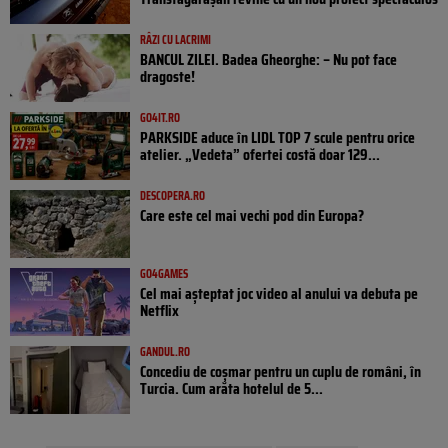
RÂZI CU LACRIMI
BANCUL ZILEI. Badea Gheorghe: – Nu pot face
dragoste!
GO4IT.RO
PARKSIDE aduce în LIDL TOP 7 scule pentru orice
atelier. „Vedeta” ofertei costă doar 129...
DESCOPERA.RO
Care este cel mai vechi pod din Europa?
GO4GAMES
Cel mai așteptat joc video al anului va debuta pe
Netflix
GANDUL.RO
Concediu de coșmar pentru un cuplu de români, în
Turcia. Cum arăta hotelul de 5...