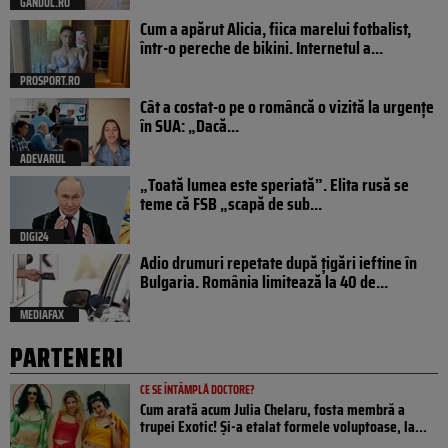
GANDUL.RO
Cum a apărut Alicia, fiica marelui fotbalist,
într-o pereche de bikini. Internetul a...
PROSPORT.RO
Cât a costat-o pe o româncă o vizită la urgențe
în SUA: „Dacă...
ADEVARUL
„Toată lumea este speriată”. Elita rusă se
teme că FSB „scapă de sub...
DIGI24
Adio drumuri repetate după țigări ieftine în
Bulgaria. România limitează la 40 de...
MEDIAFAX
PARTENERI
CE SE ÎNTÂMPLĂ DOCTORE?
Cum arată acum Julia Chelaru, fosta membră a
trupei Exotic! Și-a etalat formele voluptoase, la...