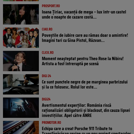
PROSPORT.RO
Ioana Țiriac, vacanță de mega – lux într-un castel
unde o noapte de cazare costă...
CIAO.RO
Poveştile de iubire care au rămas doar o amintire!
Imagini tari cu Gina Pistol, Răzvan...
CLICK.RO
Moment neașteptat pentru Theo Rose la Nibiru!
Artista a fost întreruptă pe scenă
DIGI 24
Ce sunt punctele negre de pe marginea parbrizului
și la ce folosesc. Rolul lor este...
DIGI24
Avertismentul experților: România riscă
raționalizări obligatorii și blackout, din cauza lipsei
investițiilor. Apel către ANRE
PROMOTOR.RO
Echipa care a creat Porsche 911 Tribute to
Transfăgărășan revine cu un nou proiect spectaculos