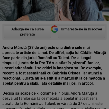
Adaugă-ne ca sursă
Urmărește-ne în Discover
preferată
Andra Măruță (37 de ani) este una dintre cele mai
apreciate artiste de la noi. De altfel, soția lui Cătălin Măruță
face parte din juriul Românii au Talent. De-a lungul
timpului, jurata de la Pro TV s-a aflat în „vizorul” fanilor,
uneori adresându-i-se critici la imaginea sa. De exemplu,
recent, a fost asemănată cu Gabriela Cristea, iar atunci a
reacționat. Jurata nu s-a sfiit și a mărturisit la ce metodă a
apelat pentru a slăbi. Iată detaliile mai jos, în articol.
Decisă să scape de kilogramele în plus, Andra Măruță a
dezvăluit fanilor săi la ce metodă a apelat în acest sens.
Jurata de la Românii au Talent, în vârstă de 37 de ani, este
preocupată, printre altele, și de propria imagine. Motiv pentru