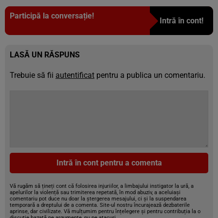
Participă la conversație!
Intră în cont!
LASĂ UN RĂSPUNS
Trebuie să fii
autentificat
pentru a publica un comentariu.
Intră în cont pentru a comenta
Vă rugăm să țineți cont că folosirea injuriilor, a limbajului instigator la ură, a
apelurilor la violență sau trimiterea repetată, în mod abuziv, a aceluiași
comentariu pot duce nu doar la ștergerea mesajului, ci și la suspendarea
temporară a dreptului de a comenta. Site-ul nostru încurajează dezbaterile
aprinse, dar civilizate. Vă mulțumim pentru înțelegere și pentru contribuția la o
discuție bazată pe argumente, nu pe atacuri.