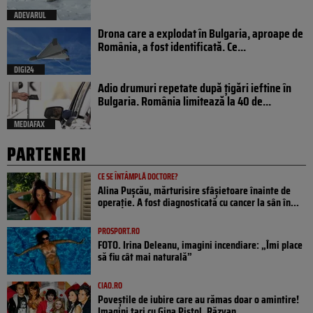
ADEVARUL
Drona care a explodat în Bulgaria, aproape de
România, a fost identificată. Ce...
DIGI24
Adio drumuri repetate după țigări ieftine în
Bulgaria. România limitează la 40 de...
MEDIAFAX
PARTENERI
CE SE ÎNTÂMPLĂ DOCTORE?
Alina Pușcău, mărturisire sfâșietoare înainte de
operație. A fost diagnosticată cu cancer la sân în...
PROSPORT.RO
FOTO. Irina Deleanu, imagini incendiare: „Îmi place
să fiu cât mai naturală”
CIAO.RO
Poveştile de iubire care au rămas doar o amintire!
Imagini tari cu Gina Pistol, Răzvan...