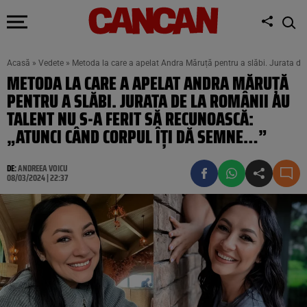
Acasă
»
Vedete
»
Metoda la care a apelat Andra Măruță pentru a slăbi. Jurata de 
METODA LA CARE A APELAT ANDRA MĂRUȚĂ
PENTRU A SLĂBI. JURATA DE LA ROMÂNII AU
TALENT NU S-A FERIT SĂ RECUNOASCĂ:
„ATUNCI CÂND CORPUL ÎȚI DĂ SEMNE…”
DE:
ANDREEA VOICU
08/03/2024 | 22:37