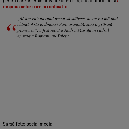
pentru care, în emisiunea de la Pro TV, a luat atitudine și
a
răspuns celor care au criticat-o
.
„M-am chinuit anul trecut să slăbesc, acum nu mă mai
chinui. Asta e, domne! Sunt asumată, sunt o grăsuță
frumoasă”, a fost reacția Andrei Măruță în cadrul
emisiunii Românii au Talent.
Sursă foto: social media