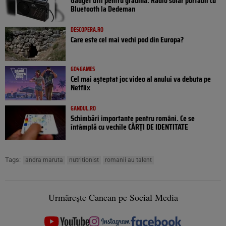
Gadget util pentru grădină: Radio solar portabil cu
Bluetooth la Dedeman
DESCOPERA.RO
Care este cel mai vechi pod din Europa?
GO4GAMES
Cel mai așteptat joc video al anului va debuta pe
Netflix
GANDUL.RO
Schimbări importante pentru români. Ce se
întâmplă cu vechile CĂRȚI DE IDENTITATE
Tags:
andra maruta
nutritionist
romanii au talent
Urmărește Cancan pe Social Media