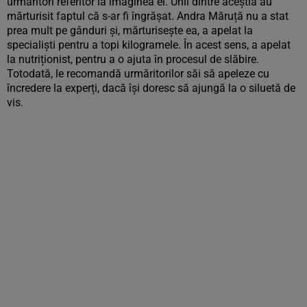
urmăritori referitor la imaginea ei. Unii dintre aceștia au
mărturisit faptul că s-ar fi îngrășat. Andra Măruță nu a stat
prea mult pe gânduri și, mărturisește ea, a apelat la
specialiști pentru a topi kilogramele. În acest sens, a apelat
la nutriționist, pentru a o ajuta în procesul de slăbire.
Totodată, le recomandă urmăritorilor săi să apeleze cu
încredere la experți, dacă își doresc să ajungă la o siluetă de
vis.