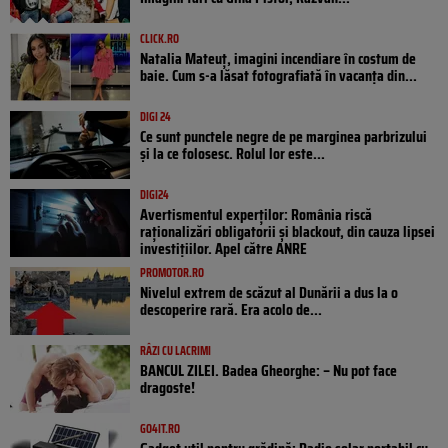
CLICK.RO
Natalia Mateuț, imagini incendiare în costum de
baie. Cum s-a lăsat fotografiată în vacanța din...
DIGI 24
Ce sunt punctele negre de pe marginea parbrizului
și la ce folosesc. Rolul lor este...
DIGI24
Avertismentul experților: România riscă
raționalizări obligatorii și blackout, din cauza lipsei
investițiilor. Apel către ANRE
PROMOTOR.RO
Nivelul extrem de scăzut al Dunării a dus la o
descoperire rară. Era acolo de...
RÂZI CU LACRIMI
BANCUL ZILEI. Badea Gheorghe: – Nu pot face
dragoste!
GO4IT.RO