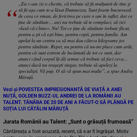
„Eu v-am zis o chestie, că trebuie să fii mulțumit de tine și
să fii așa cum te-a lăsat Dumnezeu. Sunt foarte bucuroasă
de ceea ce eman, de fericirea pe care o am în suflet, dar ce
ține de sănătate… aici nu trebuie să te complaci, să zici
«lasă că-i bine». Nu! Tot ce ține de sănătate trebuie făcut,
pentru a ști că ești bine, pentru copii, pentru familie. Am
apelat la un centru ca să mai dau câteva kilograme jos
pentru sănătate. Repet, nu pentru că nu-mi place cum arăt,
pentru că sunt extrem de încântată de tot ce sunt, dar
atunci când corpul îți dă semne că trebuie să faci ceva…
atunci dacă nu reușești singur, trebuie să apelezi la
specialiști. Vă pup. O să vă spun mai multe”, a spus Andra
Măruță.
Vezi și
POVESTEA IMPRESIONANTĂ DE VIAȚĂ A ANEI
NUȚĂ, GOLDEN BUZZ-UL ANDREI DE LA ROMÂNII AU
TALENT. TÂNĂRA DE 20 DE ANI A FĂCUT-O SĂ PLÂNGĂ PE
SOȚIA LUI CĂTĂLIN MĂRUȚĂ
Jurata Românii au Talent: „Sunt o grăsuță frumoasă”
Cântăreața a fost acuzată, recent, că s-ar fi îngrășat. Motiv