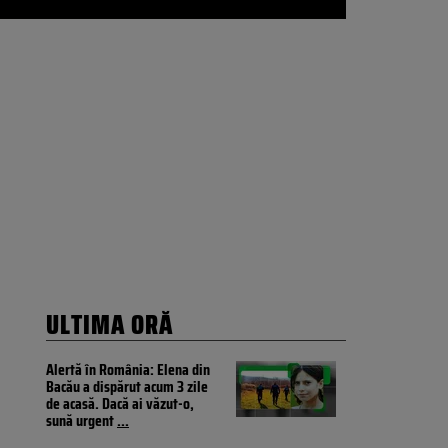
ULTIMA ORĂ
Alertă în România: Elena din
Bacău a dispărut acum 3 zile
de acasă. Dacă ai văzut-o,
sună urgent
...