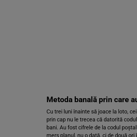
Metoda banală prin care au
Cu trei luni înainte să joace la loto, ce
prin cap nu le trecea că datorită codul
bani. Au fost cifrele de la codul poștal
mers planul, nu o dată, ci de două ori 