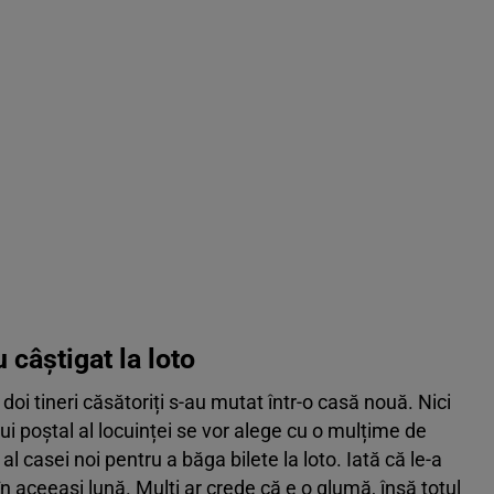
 câștigat la loto
i doi tineri căsătoriți s-au mutat într-o casă nouă. Nici
ui poștal al locuinței se vor alege cu o mulțime de
 al casei noi pentru a băga bilete la loto. Iată că le-a
în aceeași lună. Mulți ar crede că e o glumă, însă totul