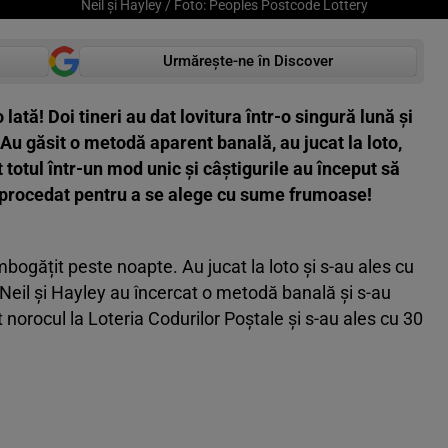
Neil și Hayley / Foto: Peoples Postcode Lottery
Urmărește-ne în Discover
lată! Doi tineri au dat lovitura într-o singură lună și
Au găsit o metodă aparent banală, au jucat la loto,
t totul într-un mod unic și câștigurile au început să
 procedat pentru a se alege cu sume frumoase!
mbogățit peste noapte. Au jucat la loto și s-au ales cu
eil și Hayley au încercat o metodă banală și s-au
t norocul la Loteria Codurilor Poștale și s-au ales cu 30