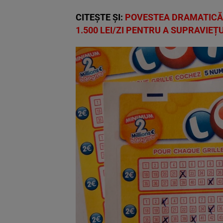
CITEȘTE ȘI:
POVESTEA DRAMATICĂ A
1.500 LEI/ZI PENTRU A SUPRAVIEȚU