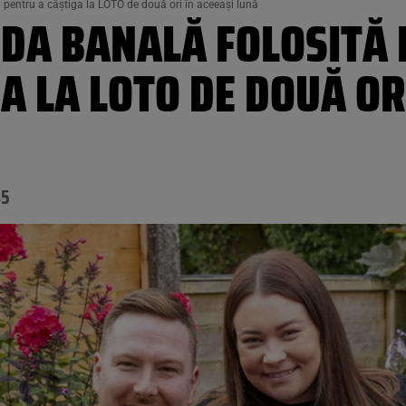
 pentru a câștiga la LOTO de două ori în aceeași lună
DA BANALĂ FOLOSITĂ 
A LA LOTO DE DOUĂ ORI
45