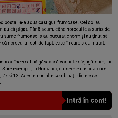
od poștal le-a adus câștiguri frumoase. Cei doi au
tă n-au câștigat. Până acum, când norocul le-a surâs de-
 cu sume frumoase, s-au bucurat enorm și au ținut să-
 că norocul a fost, de fapt, casa în care s-au mutat,
ieni au încercat să găsească variante câștigătoare, iar
 fi. Spre exemplu, în România, numerele câștigătoare
 4, 27 și 12. Acestea ori alte combinații din ele se
.
Intră în cont!