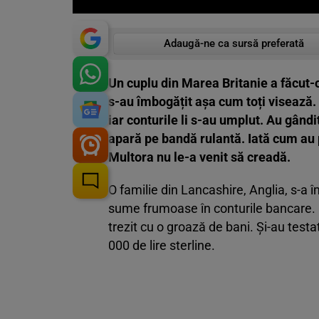
Adaugă-ne ca sursă preferată
Un cuplu din Marea Britanie a făcut-o 
s-au îmbogățit așa cum toți visează. 
iar conturile li s-au umplut. Au gândi
apară pe bandă rulantă. Iată cum au
Multora nu le-a venit să creadă.
O familie din Lancashire, Anglia, s-a î
sume frumoase în conturile bancare. N
trezit cu o groază de bani. Și-au testa
000 de lire sterline.