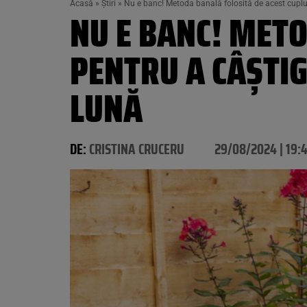
Acasă
»
Știri
»
Nu e banc! Metoda banală folosită de acest cuplu
NU E BANC! METO
PENTRU A CÂȘTIG
LUNĂ
DE:
CRISTINA CRUCERU
29/08/2024 | 19: