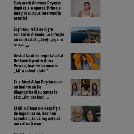
Cum arată Andreea Popescu
după ce s-a operat. Primele
imagini cu noua intervenție
estetică
Coșmarul trăit de niște
români în Albania. Ce infecție
au contractat: „Aveți grijă în
ce ape
...
Gestul făcut de regretata Tal
Berkovich pentru Alina
Pușcău, înainte să moară:
„Mi-a salvat viața!”
Ce a făcut Alina Pușcău cu un
an înainte să fie
diagnosticată cu cancer la
sân: „Am dat bani
...
Cătălin Crișan s-a despărțit
de logodnica sa, doamna
Camelia: „Ce vă rog este să
mă criticați ușor”