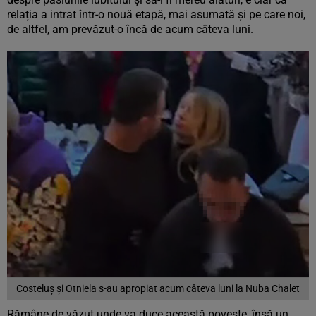
relația a intrat într-o nouă etapă, mai asumată și pe care noi,
de altfel, am prevăzut-o încă de acum câteva luni.
Costeluș și Otniela s-au apropiat acum câteva luni la Nuba Chalet
Rămâne de văzut unde va duce această poveste, însă un