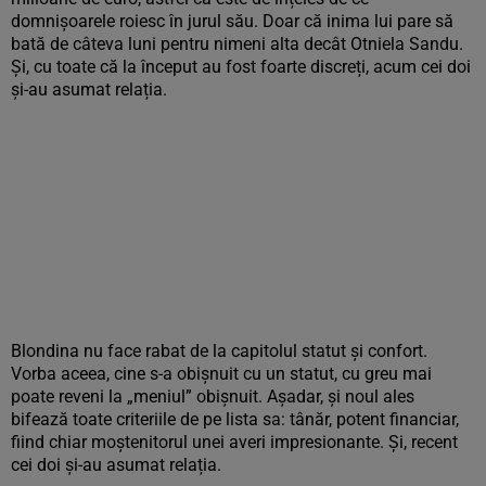
domnișoarele roiesc în jurul său. Doar că inima lui pare să
bată de câteva luni pentru nimeni alta decât Otniela Sandu.
Și, cu toate că la început au fost foarte discreți, acum cei doi
și-au asumat relația.
Blondina nu face rabat de la capitolul statut și confort.
Vorba aceea, cine s-a obișnuit cu un statut, cu greu mai
poate reveni la „meniul” obișnuit. Așadar, și noul ales
bifează toate criteriile de pe lista sa: tânăr, potent financiar,
fiind chiar moștenitorul unei averi impresionante. Și, recent
cei doi și-au asumat relația.