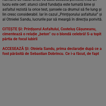
lucru este cert: atunci când fundația este turnată bine și
asfaltul rezistă la orice test, șansele ca drumul să fie lung și
lin cresc considerabil. Iar în cazul „Prințișorului asfaltului” și
al Otnielei Sandu, lucrurile par să meargă în direcția porivită.
CITEȘTE ȘI:
Prințișorul Asfaltului, Costeluș Cășuneanu,
cimentează o relație „beton” cu o blondă celebră! S-a topit
pârtia de focul iubirii
ACCESEAZĂ ȘI:
Otniela Sandu, prima declarație după ce a
fost părăsită de Sebastian Dobrincu. Ce i-a făcut, de fapt