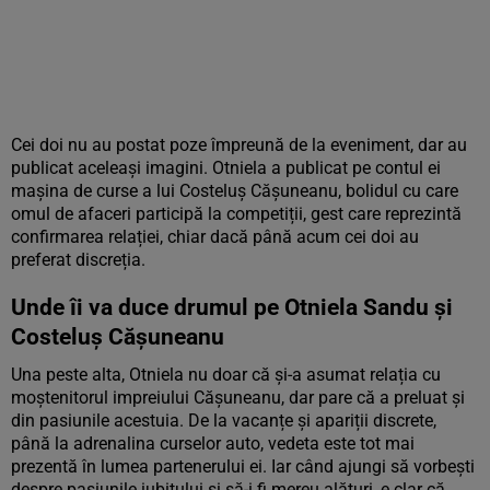
Cei doi nu au postat poze împreună de la eveniment, dar au
publicat aceleași imagini. Otniela a publicat pe contul ei
mașina de curse a lui Costeluș Cășuneanu, bolidul cu care
omul de afaceri participă la competiții, gest care reprezintă
confirmarea relației, chiar dacă până acum cei doi au
preferat discreția.
Unde îi va duce drumul pe Otniela Sandu și
Costeluș Cășuneanu
Una peste alta, Otniela nu doar că și-a asumat relația cu
moștenitorul impreiului Cășuneanu, dar pare că a preluat și
din pasiunile acestuia. De la vacanțe și apariții discrete,
până la adrenalina curselor auto, vedeta este tot mai
prezentă în lumea partenerului ei. Iar când ajungi să vorbești
despre pasiunile iubitului și să-i fi mereu alături, e clar că