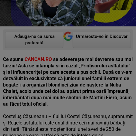
Adaugă-ne ca sursă
Urmărește-ne în Discover
preferată
Ce spune
CANCAN.RO
se adeverește mai devreme sau mai
târziu! Asta se întâmplă și în cazul „Prințișorului asflatului”
și al influenceriței pe care acesta a pus ochii. După ce v-am
dezvăluit în exclusivitate că juniorul unei familii extrem de
bogate i-a organizat blondinei ziua de naștere la Nuba
Chalet, acolo unde cei doi au apărut prima oară împreună,
înfierbântați după mai multe shoturi de Martini Fiero, acum
au făcut totul oficial.
Costeluș Cășuneanu – fiul lui Costel Cășuneanu, supranumit
și Regele asfaltului este unul dintre cei mai râvniți bărbați
din țară. Tânărul este moștenitorul unei averi de 250 de
milioane de euro, astfel că este de înțeles de ce