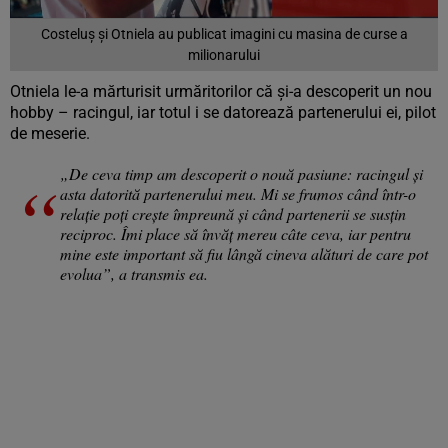
Costeluș și Otniela au publicat imagini cu masina de curse a
milionarului
Otniela le-a mărturisit urmăritorilor că și-a descoperit un nou
hobby – racingul, iar totul i se datorează partenerului ei, pilot
de meserie.
„De ceva timp am descoperit o nouă pasiune: racingul și
asta datorită partenerului meu. Mi se frumos când într-o
relație poți crește împreună și când partenerii se susțin
reciproc. Îmi place să învăț mereu câte ceva, iar pentru
mine este important să fiu lângă cineva alături de care pot
evolua”, a transmis ea.