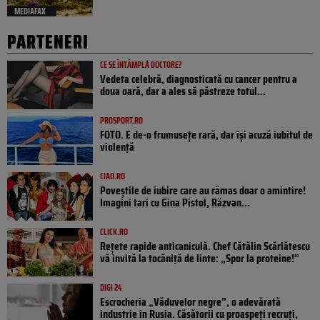
MEDIAFAX
PARTENERI
CE SE ÎNTÂMPLĂ DOCTORE?
Vedeta celebră, diagnosticată cu cancer pentru a
doua oară, dar a ales să păstreze totul...
PROSPORT.RO
FOTO. E de-o frumusețe rară, dar își acuză iubitul de
violență
CIAO.RO
Poveştile de iubire care au rămas doar o amintire!
Imagini tari cu Gina Pistol, Răzvan...
CLICK.RO
Rețete rapide anticaniculă. Chef Cătălin Scărlătescu
vă invită la tocăniță de linte: „Spor la proteine!”
DIGI 24
Escrocheria „Văduvelor negre”, o adevărată
industrie în Rusia. Căsătorii cu proaspeți recruți,