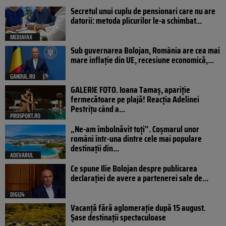
Secretul unui cuplu de pensionari care nu are
datorii: metoda plicurilor le-a schimbat...
MEDIAFAX
Sub guvernarea Bolojan, România are cea mai
mare inflație din UE, recesiune economică,...
GANDUL.RO
GALERIE FOTO. Ioana Tamaş, apariție
fermecătoare pe plajă! Reacția Adelinei
Pestrițu când a...
PROSPORT.RO
„Ne-am îmbolnăvit toți”. Coșmarul unor
români într-una dintre cele mai populare
destinații din...
ADEVARUL
Ce spune Ilie Bolojan despre publicarea
declarației de avere a partenerei sale de...
DIGI24
Vacanță fără aglomerație după 15 august.
Șase destinații spectaculoase