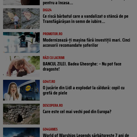
pentru a încasa...
DIGI24
Ce riscă bărbatul care a vandalizat o stâncă de pe
Transfăgărășan în semn de iubire...
PROMOTOR.RO
Modernizează-ți mașina fără investiții mari. Cinci
accesorii recomandate șoferilor
RÂZI CU LACRIMI
BANCUL ZILEI. Badea Gheorghe: – Nu pot face
dragoste!
GO4IT.RO
O jucărie din Lidl a explodat la căldură: copil cu
grefă de piele
DESCOPERA.RO
Care este cel mai vechi pod din Europa?
GO4GAMES
World of Warships Legends sărbătorește 7 ani de