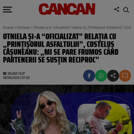
Acasă
»
Exclusiv
»
Otniela și-a “oficializat” relația cu „Prințișorul asfaltului”, C
OTNIELA ȘI-A “OFICIALIZAT” RELAȚIA CU
„PRINȚIȘORUL ASFALTULUI”, COSTELUȘ
CĂȘUNEANU: „MI SE PARE FRUMOS CÂND
PARTENERII SE SUSȚIN RECIPROC”
DE:
DELINA FILIP
08/06/2026 | 07:50