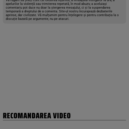
Vă rugăm să țineți cont că folosirea injuriilor, a limbajului instigator la ură, a
apelurilor la violență sau trimiterea repetată, în mod abuziv, a aceluiași
comentariu pot duce nu doar la ștergerea mesajului, ci și la suspendarea
temporară a dreptului de a comenta. Site-ul nostru încurajează dezbaterile
aprinse, dar civilizate. Vă mulțumim pentru înțelegere și pentru contribuția la o
discuție bazată pe argumente, nu pe atacuri.
RECOMANDAREA VIDEO