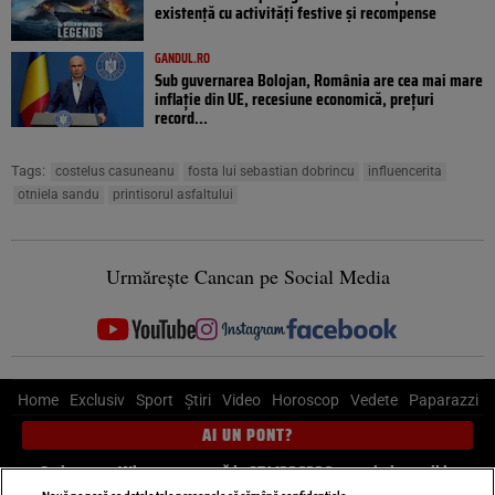
existență cu activități festive și recompense
GANDUL.RO
Sub guvernarea Bolojan, România are cea mai mare
inflație din UE, recesiune economică, prețuri
record...
Tags:
costelus casuneanu
fosta lui sebastian dobrincu
influencerita
otniela sandu
printisorul asfaltului
Urmărește Cancan pe Social Media
Home
Exclusiv
Sport
Știri
Video
Horoscop
Vedete
Paparazzi
AI UN PONT?
Scrie-ne pe Whatsapp
, sună la 0741226226 sau trimite mail la