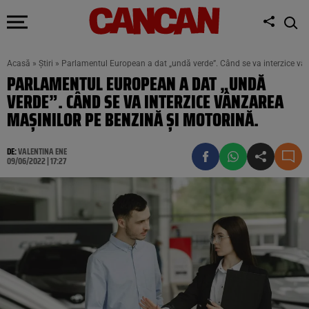
Acasă
»
Știri
»
Parlamentul European a dat „undă verde”. Când se va interzice vâ
PARLAMENTUL EUROPEAN A DAT „UNDĂ
VERDE”. CÂND SE VA INTERZICE VÂNZAREA
MAȘINILOR PE BENZINĂ ȘI MOTORINĂ.
DE:
VALENTINA ENE
09/06/2022 | 17:27