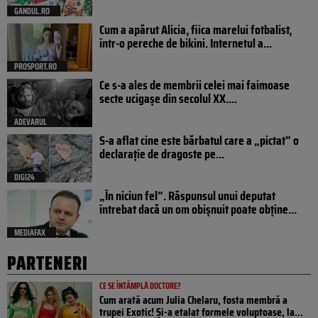
GANDUL.RO
Cum a apărut Alicia, fiica marelui fotbalist,
într-o pereche de bikini. Internetul a...
PROSPORT.RO
Ce s-a ales de membrii celei mai faimoase
secte ucigașe din secolul XX....
ADEVARUL
S-a aflat cine este bărbatul care a „pictat” o
declarație de dragoste pe...
DIGI24
„În niciun fel”. Răspunsul unui deputat
întrebat dacă un om obișnuit poate obține...
MEDIAFAX
PARTENERI
CE SE ÎNTÂMPLĂ DOCTORE?
Cum arată acum Julia Chelaru, fosta membră a
trupei Exotic! Și-a etalat formele voluptoase, la...