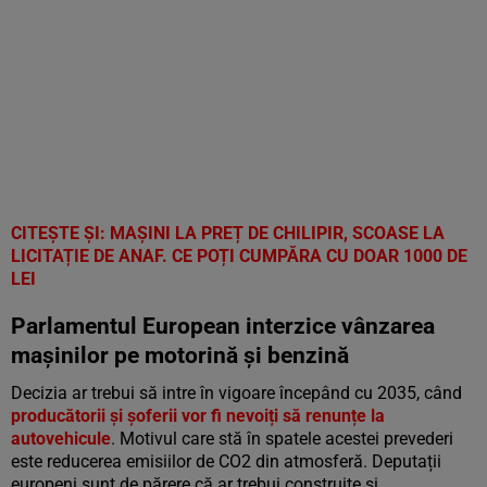
CITEȘTE ȘI: MAȘINI LA PREȚ DE CHILIPIR, SCOASE LA
LICITAȚIE DE ANAF. CE POȚI CUMPĂRA CU DOAR 1000 DE
LEI
Parlamentul European interzice vânzarea
mașinilor pe motorină și benzină
Decizia ar trebui să intre în vigoare începând cu 2035, când
producătorii și șoferii vor fi nevoiți să renunțe la
autovehicule
. Motivul care stă în spatele acestei prevederi
este reducerea emisiilor de CO2 din atmosferă. Deputații
europeni sunt de părere că ar trebui construite și