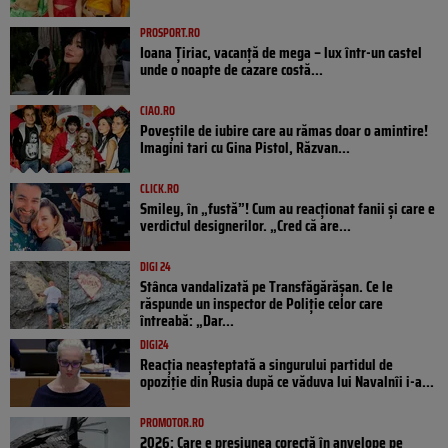
PROSPORT.RO
Ioana Țiriac, vacanță de mega – lux într-un castel
unde o noapte de cazare costă...
CIAO.RO
Poveştile de iubire care au rămas doar o amintire!
Imagini tari cu Gina Pistol, Răzvan...
CLICK.RO
Smiley, în „fustă”! Cum au reacționat fanii și care e
verdictul designerilor. „Cred că are...
DIGI 24
Stânca vandalizată pe Transfăgărășan. Ce le
răspunde un inspector de Poliție celor care
întreabă: „Dar...
DIGI24
Reacția neașteptată a singurului partidul de
opoziţie din Rusia după ce văduva lui Navalnîi i-a...
PROMOTOR.RO
2026: Care e presiunea corectă în anvelope pe