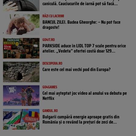
caniculă. Cauciucurile de iarnă pot să facă...
RÂZI CU LACRIMI
BANCUL ZILEI. Badea Gheorghe: – Nu pot face
dragoste!
GO4IT.RO
PARKSIDE aduce în LIDL TOP 7 scule pentru orice
atelier. „Vedeta” ofertei costă doar 129...
DESCOPERA.RO
Care este cel mai vechi pod din Europa?
GO4GAMES
Cel mai așteptat joc video al anului va debuta pe
Netflix
GANDUL.RO
Bulgarii cumpără energie aproape gratis din
România și o revând la prețuri de zeci de...