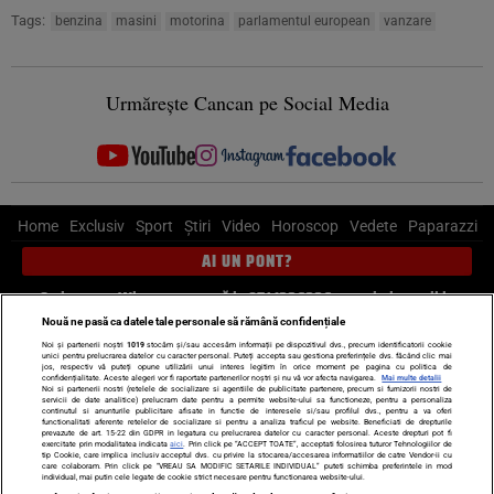
Tags:
benzina
masini
motorina
parlamentul european
vanzare
Urmărește Cancan pe Social Media
Home
Exclusiv
Sport
Știri
Video
Horoscop
Vedete
Paparazzi
AI UN PONT?
Scrie-ne pe Whatsapp
, sună la 0741226226 sau trimite mail la
pont@cancan.ro
Nouă ne pasă ca datele tale personale să rămână confidențiale
Noi și partenerii noștri
1019
stocăm și/sau accesăm informații pe dispozitivul dvs., precum identificatorii cookie
unici pentru prelucrarea datelor cu caracter personal. Puteți accepta sau gestiona preferințele dvs. făcând clic mai
Știri interne
Știri externe
Politică
jos, respectiv vă puteți opune utilizării unui interes legitim în orice moment pe pagina cu politica de
confidențialitate. Aceste alegeri vor fi raportate partenerilor noștri și nu vă vor afecta navigarea.
Mai multe detalii
Noi si partenerii nostri (retelele de socializare si agentiile de publicitate partenere, precum si furnizorii nostri de
servicii de date analitice) prelucram date pentru a permite website-ului sa functioneze, pentru a personaliza
Ultimele stiri
Diete
Insula Iubirii
Dictionar de vise
LIFE STYLE
continutul si anunturile publicitare afisate in functie de interesele si/sau profilul dvs., pentru a va oferi
functionalitati aferente retelelor de socializare si pentru a analiza traficul pe website. Beneficiati de drepturile
Horoscop
prevazute de art. 15-22 din GDPR in legatura cu prelucrarea datelor cu caracter personal. Aceste drepturi pot fi
exercitate prin modalitatea indicata
aici
. Prin click pe “ACCEPT TOATE”, acceptati folosirea tuturor Tehnologiilor de
tip Cookie, care implica inclusiv acceptul dvs. cu privire la stocarea/accesarea informatiilor de catre Vendor-ii cu
Echipa editorială
Termeni si condiții
Politica de confidențialitate
care colaboram. Prin click pe “VREAU SA MODIFIC SETARILE INDIVIDUAL” puteti schimba preferintele in mod
individual, mai putin cele legate de cookie strict necesare pentru functionarea website-ului.