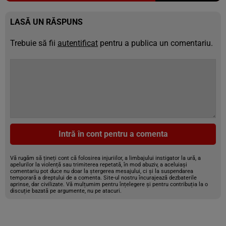
LASĂ UN RĂSPUNS
Trebuie să fii
autentificat
pentru a publica un comentariu.
Intră în cont pentru a comenta
Vă rugăm să țineți cont că folosirea injuriilor, a limbajului instigator la ură, a
apelurilor la violență sau trimiterea repetată, în mod abuziv, a aceluiași
comentariu pot duce nu doar la ștergerea mesajului, ci și la suspendarea
temporară a dreptului de a comenta. Site-ul nostru încurajează dezbaterile
aprinse, dar civilizate. Vă mulțumim pentru înțelegere și pentru contribuția la o
discuție bazată pe argumente, nu pe atacuri.