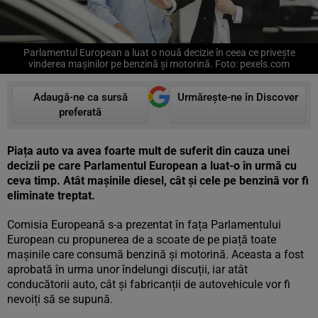
Parlamentul European a luat o nouă decizie în ceea ce privește
vinderea mașinilor pe benzină și motorină. Foto: pexels.com
Adaugă-ne ca sursă
Urmărește-ne în Discover
preferată
Piața auto va avea foarte mult de suferit din cauza unei
decizii pe care Parlamentul European a luat-o în urmă cu
ceva timp. Atât mașinile diesel, cât și cele pe benzină vor fi
eliminate treptat.
Comisia Europeană s-a prezentat în fața Parlamentului
European cu propunerea de a scoate de pe piață toate
mașinile care consumă benzină și motorină. Aceasta a fost
aprobată în urma unor îndelungi discuții, iar atât
conducătorii auto, cât și fabricanții de autovehicule vor fi
nevoiți să se supună.