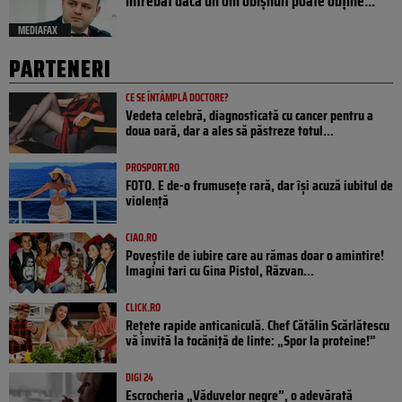
întrebat dacă un om obișnuit poate obține...
MEDIAFAX
PARTENERI
CE SE ÎNTÂMPLĂ DOCTORE?
Vedeta celebră, diagnosticată cu cancer pentru a
doua oară, dar a ales să păstreze totul...
PROSPORT.RO
FOTO. E de-o frumusețe rară, dar își acuză iubitul de
violență
CIAO.RO
Poveştile de iubire care au rămas doar o amintire!
Imagini tari cu Gina Pistol, Răzvan...
CLICK.RO
Rețete rapide anticaniculă. Chef Cătălin Scărlătescu
vă invită la tocăniță de linte: „Spor la proteine!”
DIGI 24
Escrocheria „Văduvelor negre”, o adevărată