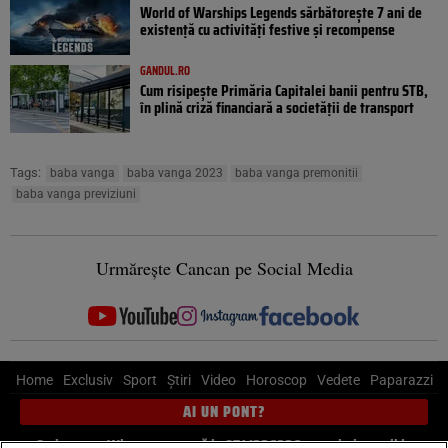
World of Warships Legends sărbătorește 7 ani de
existență cu activități festive și recompense
GANDUL.RO
Cum risipește Primăria Capitalei banii pentru STB,
în plină criză financiară a societății de transport
Tags:
baba vanga
baba vanga 2023
baba vanga premonitii
baba vanga previziuni
Urmărește Cancan pe Social Media
Home
Exclusiv
Sport
Știri
Video
Horoscop
Vedete
Paparazzi
AI UN PONT?
Scrie-ne pe Whatsapp
, sună la 0741226226 sau trimite mail la