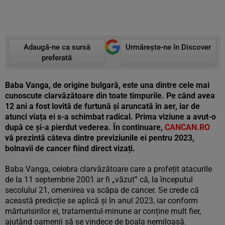
Adaugă-ne ca sursă
Urmărește-ne în Discover
preferată
Baba Vanga, de origine bulgară, este una dintre cele mai
cunoscute clarvăzătoare din toate timpurile. Pe când avea
12 ani a fost lovită de furtună și aruncată în aer, iar de
atunci viața ei s-a schimbat radical. Prima viziune a avut-o
după ce și-a pierdut vederea. În continuare,
CANCAN.RO
vă prezintă câteva dintre previziunile ei pentru 2023,
bolnavii de cancer fiind direct vizați.
Baba Vanga, celebra clarvăzătoare care a profețit atacurile
de la 11 septembrie 2001 ar fi „văzut” că, la începutul
secolului 21, omenirea va scăpa de cancer. Se crede că
această predicție se aplică și în anul 2023, iar conform
mărturisirilor ei, tratamentul-minune ar conține mult fier,
ajutând oamenii să se vindece de boala nemiloasă.