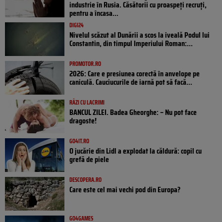
industrie în Rusia. Căsătorii cu proaspeți recruți,
pentru a încasa...
DIGI24
Nivelul scăzut al Dunării a scos la iveală Podul lui
Constantin, din timpul Imperiului Roman:...
PROMOTOR.RO
2026: Care e presiunea corectă în anvelope pe
caniculă. Cauciucurile de iarnă pot să facă...
RÂZI CU LACRIMI
BANCUL ZILEI. Badea Gheorghe: – Nu pot face
dragoste!
GO4IT.RO
O jucărie din Lidl a explodat la căldură: copil cu
grefă de piele
DESCOPERA.RO
Care este cel mai vechi pod din Europa?
GO4GAMES