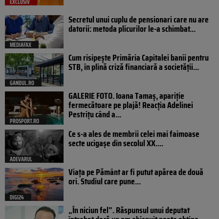
EXCLUSIV
Secretul unui cuplu de pensionari care nu are
datorii: metoda plicurilor le-a schimbat...
MEDIAFAX
Cum risipește Primăria Capitalei banii pentru
STB, în plină criză financiară a societății...
GANDUL.RO
GALERIE FOTO. Ioana Tamaş, apariție
fermecătoare pe plajă! Reacția Adelinei
Pestrițu când a...
PROSPORT.RO
Ce s-a ales de membrii celei mai faimoase
secte ucigașe din secolul XX....
ADEVARUL
Viața pe Pământ ar fi putut apărea de două
ori. Studiul care pune...
DIGI24
„În niciun fel”. Răspunsul unui deputat