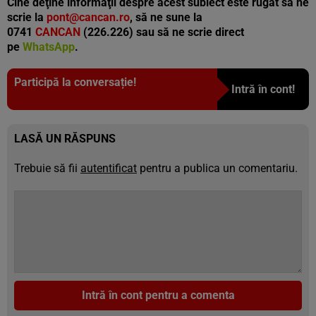
Cine deţine informaţii despre acest subiect este rugat să ne
scrie la
pont@cancan.ro
, să ne sune la
0741
CANCAN
(226.226) sau să ne scrie direct
pe
WhatsApp
.
Participă la conversație!
Intră în cont!
LASĂ UN RĂSPUNS
Trebuie să fii
autentificat
pentru a publica un comentariu.
Intră în cont pentru a comenta