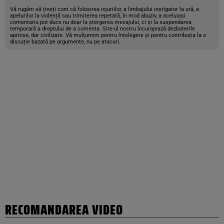
Vă rugăm să țineți cont că folosirea injuriilor, a limbajului instigator la ură, a
apelurilor la violență sau trimiterea repetată, în mod abuziv, a aceluiași
comentariu pot duce nu doar la ștergerea mesajului, ci și la suspendarea
temporară a dreptului de a comenta. Site-ul nostru încurajează dezbaterile
aprinse, dar civilizate. Vă mulțumim pentru înțelegere și pentru contribuția la o
discuție bazată pe argumente, nu pe atacuri.
RECOMANDAREA VIDEO