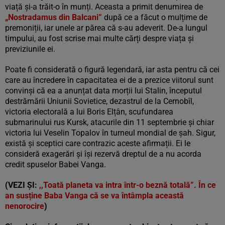
viață și-a trăit-o în munți. Aceasta a primit denumirea de
„Nostradamus din Balcani”
după ce a făcut o mulțime de
premoniții, iar unele ar părea că s-au adeverit. De-a lungul
timpului, au fost scrise mai multe cărți despre viața și
previziunile ei.
Poate fi considerată o figură legendară, iar asta pentru că cei
care au încredere în capacitatea ei de a prezice viitorul sunt
convinși că ea a anunțat data morții lui Stalin, începutul
destrămării Uniunii Sovietice, dezastrul de la Cernobîl,
victoria electorală a lui Boris Elțân, scufundarea
submarinului rus Kursk, atacurile din 11 septembrie și chiar
victoria lui Veselin Topalov în turneul mondial de șah. Sigur,
există și sceptici care contrazic aceste afirmații. Ei le
consideră exagerări și își rezervă dreptul de a nu acorda
credit spuselor Babei Vanga.
(VEZI ȘI:
,,Toată planeta va intra într-o beznă totală”. În ce
an susține Baba Vanga că se va întâmpla această
nenorocire
)